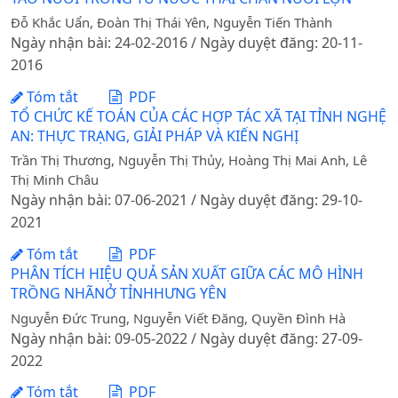
Đỗ Khắc Uẩn, Đoàn Thị Thái Yên, Nguyễn Tiến Thành
Ngày nhận bài: 24-02-2016 / Ngày duyệt đăng: 20-11-
2016
Tóm tắt
PDF
TỔ CHỨC KẾ TOÁN CỦA CÁC HỢP TÁC XÃ TẠI TỈNH NGHỆ
AN: THỰC TRẠNG, GIẢI PHÁP VÀ KIẾN NGHỊ
Trần Thị Thương, Nguyễn Thị Thủy, Hoàng Thị Mai Anh, Lê
Thị Minh Châu
Ngày nhận bài: 07-06-2021 / Ngày duyệt đăng: 29-10-
2021
Tóm tắt
PDF
PHÂN TÍCH HIỆU QUẢ SẢN XUẤT GIỮA CÁC MÔ HÌNH
TRỒNG NHÃNỞ TỈNHHƯNG YÊN
Nguyễn Đức Trung, Nguyễn Viết Đăng, Quyền Đình Hà
Ngày nhận bài: 09-05-2022 / Ngày duyệt đăng: 27-09-
2022
Tóm tắt
PDF