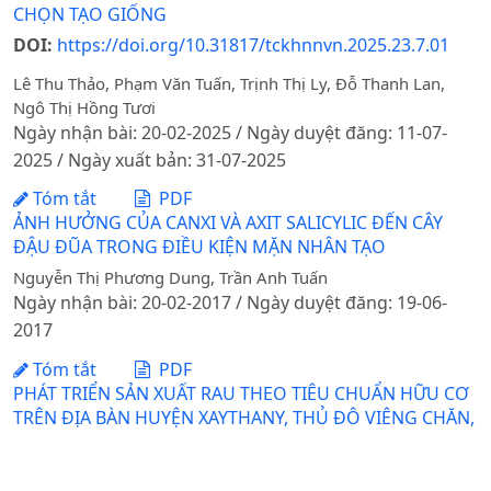
CHỌN TẠO GIỐNG
DOI:
https://doi.org/10.31817/tckhnnvn.2025.23.7.01
Lê Thu Thảo, Phạm Văn Tuấn, Trịnh Thị Ly, Đỗ Thanh Lan,
Ngô Thị Hồng Tươi
Ngày nhận bài: 20-02-2025 / Ngày duyệt đăng: 11-07-
2025 / Ngày xuất bản: 31-07-2025
Tóm tắt
PDF
ẢNH HƯỞNG CỦA CANXI VÀ AXIT SALICYLIC ĐẾN CÂY
ĐẬU ĐŨA TRONG ĐIỀU KIỆN MẶN NHÂN TẠO
Nguyễn Thị Phương Dung, Trần Anh Tuấn
Ngày nhận bài: 20-02-2017 / Ngày duyệt đăng: 19-06-
2017
Tóm tắt
PDF
PHÁT TRIỂN SẢN XUẤT RAU THEO TIÊU CHUẨN HỮU CƠ
TRÊN ĐỊA BÀN HUYỆN XAYTHANY, THỦ ĐÔ VIÊNG CHĂN,
CHDCND LÀO
DOI:
https://doi.org/10.31817/tckhnnvn.2025.23.3.08