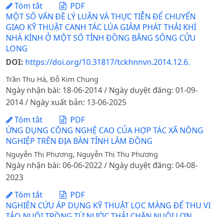
Tóm tắt
PDF
MỘT SỐ VẤN ĐỀ LÝ LUẬN VÀ THỰC TIỄN ĐỂ CHUYỂN
GIAO KỸ THUẬT CANH TÁC LÚA GIẢM PHÁT THẢI KHÍ
NHÀ KÍNH Ở MỘT SỐ TỈNH ĐỒNG BẰNG SÔNG CỬU
LONG
DOI:
https://doi.org/10.31817/tckhnnvn.2014.12.6.
Trần Thu Hà, Đỗ Kim Chung
Ngày nhận bài: 18-06-2014 / Ngày duyệt đăng: 01-09-
2014 / Ngày xuất bản: 13-06-2025
Tóm tắt
PDF
ỨNG DỤNG CÔNG NGHỆ CAO CỦA HỢP TÁC XÃ NÔNG
NGHIỆP TRÊN ĐỊA BÀN TỈNH LÂM ĐỒNG
Nguyễn Thị Phương, Nguyễn Thị Thu Phương
Ngày nhận bài: 06-06-2022 / Ngày duyệt đăng: 04-08-
2023
Tóm tắt
PDF
NGHIÊN CỨU ÁP DỤNG KỸ THUẬT LỌC MÀNG ĐỂ THU VI
TẢO NUÔI TRỒNG TỪ NƯỚC THẢI CHĂN NUÔI LỢN