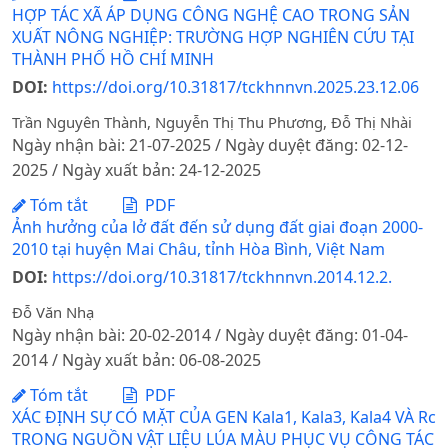
HỢP TÁC XÃ ÁP DỤNG CÔNG NGHỆ CAO TRONG SẢN
XUẤT NÔNG NGHIỆP: TRƯỜNG HỢP NGHIÊN CỨU TẠI
THÀNH PHỐ HỒ CHÍ MINH
DOI:
https://doi.org/10.31817/tckhnnvn.2025.23.12.06
Trần Nguyên Thành, Nguyễn Thị Thu Phương, Đỗ Thị Nhài
Ngày nhận bài: 21-07-2025 / Ngày duyệt đăng: 02-12-
2025 / Ngày xuất bản: 24-12-2025
Tóm tắt
PDF
Ảnh hưởng của lở đất đến sử dụng đất giai đoạn 2000-
2010 tại huyện Mai Châu, tỉnh Hòa Bình, Việt Nam
DOI:
https://doi.org/10.31817/tckhnnvn.2014.12.2.
Đỗ Văn Nhạ
Ngày nhận bài: 20-02-2014 / Ngày duyệt đăng: 01-04-
2014 / Ngày xuất bản: 06-08-2025
Tóm tắt
PDF
XÁC ĐỊNH SỰ CÓ MẶT CỦA GEN Kala1, Kala3, Kala4 VÀ Rc
TRONG NGUỒN VẬT LIỆU LÚA MÀU PHỤC VỤ CÔNG TÁC