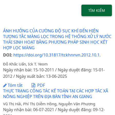
TÌM KIẾM
ẢNH HƯỞNG CỦA CƯỜNG ĐỘ SỤC KHÍ ĐẾN HIỆN
TƯỢNG TẮC MÀNG LỌC TRONG HỆ THỐNG XỬ LÝ NƯỚC
THẢI SINH HOẠT BẰNG PHƯƠNG PHÁP SINH HỌC KẾT
HỢP LỌC MÀNG
DOI:
https://doi.org/10.31817/tckhnnvn.2012.10.1.
Đỗ Khắc Uẩn, Ick T. Yeom
Ngày nhận bài: 15-10-2011 / Ngày duyệt đăng: 15-01-
2012 / Ngày xuất bản: 13-06-2025
Tóm tắt
PDF
THỰC TRẠNG CÔNG TÁC KẾ TOÁN TẠI CÁC HỢP TÁC XÃ
NÔNG NGHIỆP TRÊN ĐỊA BÀN TỈNH AN GIANG
Vũ Thị Hải, Phí Thị Diễm Hồng, Nguyễn Văn Phương
Ngày nhận bài: 06-07-2021 / Ngày duyệt đăng: 09-12-