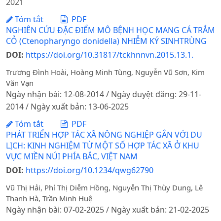
2021
Tóm tắt
PDF
NGHIÊN CỨU ĐẶC ĐIỂM MÔ BỆNH HỌC MANG CÁ TRẮM
CỎ (Ctenopharyngo donidella) NHIỄM KÝ SINHTRÙNG
DOI:
https://doi.org/10.31817/tckhnnvn.2015.13.1.
Trương Đình Hoài, Hoàng Minh Tùng, Nguyễn Vũ Sơn, Kim
Văn Vạn
Ngày nhận bài: 12-08-2014 / Ngày duyệt đăng: 29-11-
2014 / Ngày xuất bản: 13-06-2025
Tóm tắt
PDF
PHÁT TRIỂN HỢP TÁC XÃ NÔNG NGHIỆP GẮN VỚI DU
LỊCH: KINH NGHIỆM TỪ MỘT SỐ HỢP TÁC XÃ Ở KHU
VỰC MIỀN NÚI PHÍA BẮC, VIỆT NAM
DOI:
https://doi.org/10.1234/qwg62790
Vũ Thị Hải, Phí Thị Diễm Hồng, Nguyễn Thị Thùy Dung, Lê
Thanh Hà, Trần Minh Huệ
Ngày nhận bài: 07-02-2025 / Ngày xuất bản: 21-02-2025