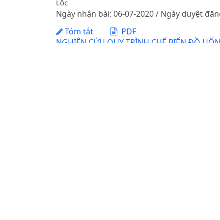
Lộc
Ngày nhận bài: 06-07-2020 / Ngày duyệt đăn
Tóm tắt
PDF
NGHIÊN CỨU QUY TRÌNH CHẾ BIẾN ĐỒ UỐN
DOI:
https://doi.org/10.31817/tckhnnvn.2012
Trần Thị Định, Nguyễn Thị Nhung, Trần Thị Lan
Ngày nhận bài: 29-05-2012 / Ngày duyệt đăn
Tóm tắt
PDF
THỰC TIỄN CÔNG TÁC DỒN ĐIỀN ĐỔI THỬA
THIÊN HUẾ
DOI:
https://doi.org/10.31817/tckhnnvn.2013
Huỳnh Văn Chương, Nguyễn Thụy Đoan
Ngày nhận bài: 02-09-2013 / Ngày duyệt đăn
Tóm tắt
PDF
ỨNG DỤNG CÔNG NGHỆ CAO TRONG NÔNG 
Nguyễn Thị Thu Phương, Mai Thanh Cúc, Bạch 
Ngày nhận bài: 05-05-2021 / Ngày duyệt đăn