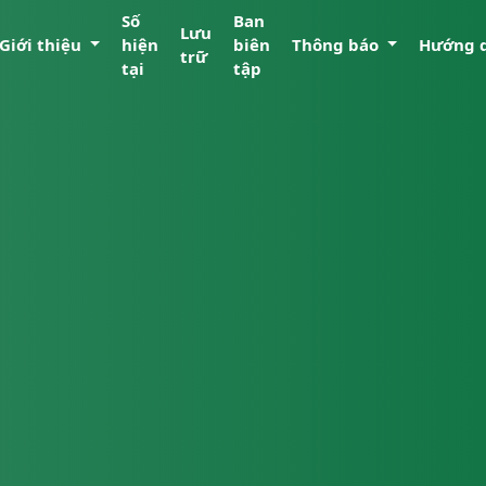
Số
Ban
Lưu
Giới thiệu
hiện
biên
Thông báo
Hướng 
trữ
tại
tập