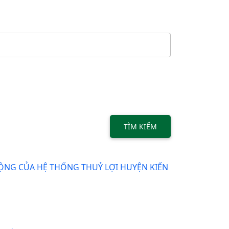
TÌM KIẾM
NG CỦA HỆ THỐNG THUỶ LỢI HUYỆN KIẾN