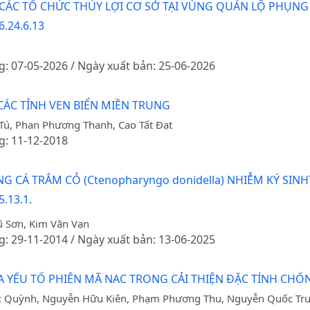
ÁC TỔ CHỨC THỦY LỢI CƠ SỞ TẠI VÙNG QUẢN LỘ PHỤNG
6.24.6.13
g: 07-05-2026 / Ngày xuất bản: 25-06-2026
 CÁC TỈNH VEN BIỂN MIỀN TRUNG
Tú, Phan Phương Thanh, Cao Tất Đạt
g: 11-12-2018
 CÁ TRẮM CỎ (Ctenopharyngo donidella) NHIỄM KÝ SIN
.13.1.
 Sơn, Kim Văn Vạn
g: 29-11-2014 / Ngày xuất bản: 13-06-2025
YẾU TỐ PHIÊN MÃ NAC TRONG CẢI THIỆN ĐẶC TÍNH CHỐ
c Quỳnh, Nguyễn Hữu Kiên, Phạm Phương Thu, Nguyễn Quốc Tr