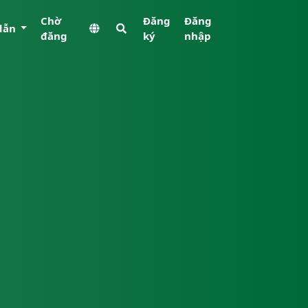
Chờ
Đăng
Đăng
dẫn
đăng
ký
nhập