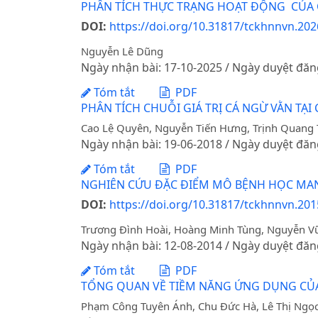
PHÂN TÍCH THỰC TRẠNG HOẠT ĐỘNG CỦA C
DOI:
https://doi.org/10.31817/tckhnnvn.202
Nguyễn Lê Dũng
Ngày nhận bài: 17-10-2025 / Ngày duyệt đăn
Tóm tắt
PDF
PHÂN TÍCH CHUỖI GIÁ TRỊ CÁ NGỪ VẰN TẠI
Cao Lệ Quyên, Nguyễn Tiến Hưng, Trịnh Quang 
Ngày nhận bài: 19-06-2018 / Ngày duyệt đăn
Tóm tắt
PDF
NGHIÊN CỨU ĐẶC ĐIỂM MÔ BỆNH HỌC MANG
DOI:
https://doi.org/10.31817/tckhnnvn.2015
Trương Đình Hoài, Hoàng Minh Tùng, Nguyễn Vũ
Ngày nhận bài: 12-08-2014 / Ngày duyệt đăn
Tóm tắt
PDF
TỔNG QUAN VỀ TIỀM NĂNG ỨNG DỤNG CỦA 
Phạm Công Tuyên Ánh, Chu Đức Hà, Lê Thị Ngọ