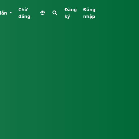
Chờ
Đăng
Đăng
dẫn
đăng
ký
nhập