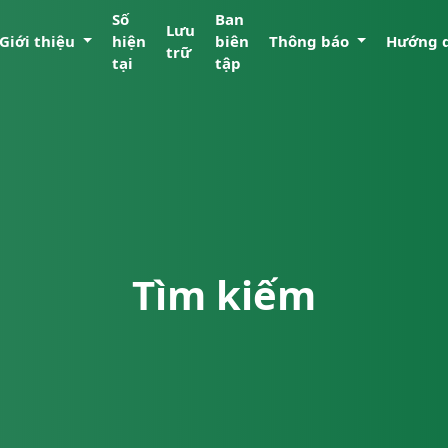
Số
Ban
Lưu
Giới thiệu
hiện
biên
Thông báo
Hướng 
trữ
tại
tập
Tìm kiếm