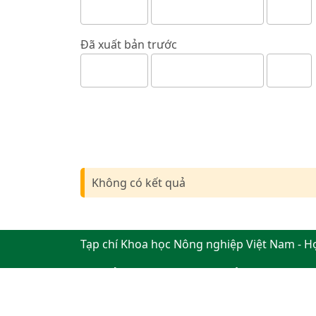
Đã xuất bản trước
Không có kết quả
Tạp chí Khoa học Nông nghiệp Việt Nam - H
Địa chỉ: Đường Ngô Xuân Quảng, xã Gia Lâm
Điện thoại: +84 24 62617714 Fax: +84 24 8