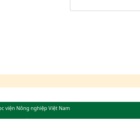
ọc viện Nông nghiệp Việt Nam
, thành phố Hà Nội
276554