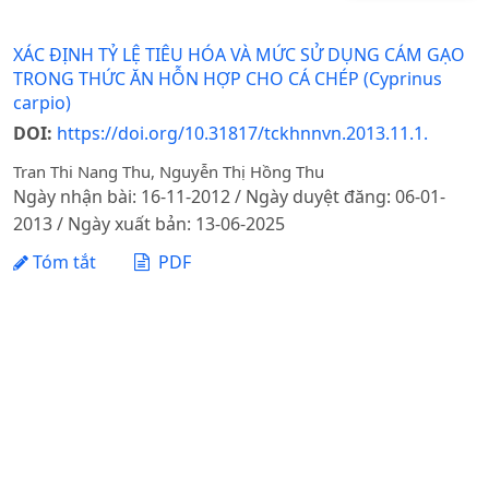
XÁC ĐỊNH TỶ LỆ TIÊU HÓA VÀ MỨC SỬ DỤNG CÁM GẠO
TRONG THỨC ĂN HỖN HỢP CHO CÁ CHÉP (Cyprinus
carpio)
DOI:
https://doi.org/10.31817/tckhnnvn.2013.11.1.
Tran Thi Nang Thu, Nguyễn Thị Hồng Thu
Ngày nhận bài: 16-11-2012 / Ngày duyệt đăng: 06-01-
2013 / Ngày xuất bản: 13-06-2025
Tóm tắt
PDF
1 - 1 của 1 mục
Tạp chí Khoa học Nông nghiệp Việt Nam - Học viện
Nông nghiệp Việt Nam
Địa chỉ: Đường Ngô Xuân Quảng, xã Gia Lâm, thành phố
Hà Nội