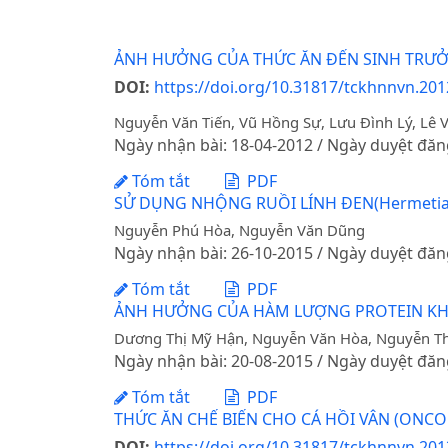
ẢNH HƯỞNG CỦA THỨC ĂN ĐẾN SINH TRƯỞNG
DOI:
https://doi.org/10.31817/tckhnnvn.2012
Nguyễn Văn Tiến, Vũ Hồng Sự, Lưu Đình Lý, Lê 
Ngày nhận bài: 18-04-2012 / Ngày duyệt đăn
Tóm tắt
PDF
SỬ DỤNG NHỘNG RUỒI LÍNH ĐEN(Hermetia 
Nguyễn Phú Hòa, Nguyễn Văn Dũng
Ngày nhận bài: 26-10-2015 / Ngày duyệt đăn
Tóm tắt
PDF
ẢNH HƯỞNG CỦA HÀM LƯỢNG PROTEIN KHÁC
Dương Thị Mỹ Hận, Nguyễn Văn Hòa, Nguyễn T
Ngày nhận bài: 20-08-2015 / Ngày duyệt đăn
Tóm tắt
PDF
THỨC ĂN CHẾ BIẾN CHO CÁ HỒI VÂN (ON
DOI:
https://doi.org/10.31817/tckhnnvn.2013