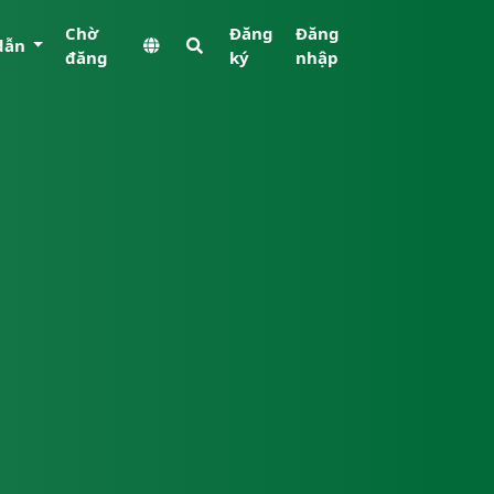
Chờ
Đăng
Đăng
dẫn
đăng
ký
nhập