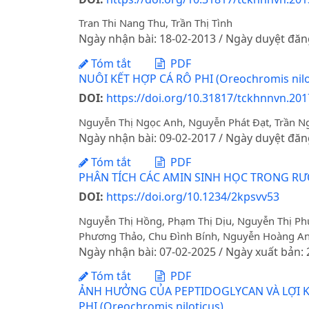
Tran Thi Nang Thu, Trần Thị Tình
Ngày nhận bài: 18-02-2013 / Ngày duyệt đăn
Tóm tắt
PDF
NUÔI KẾT HỢP CÁ RÔ PHI (Oreochromis nilo
DOI:
https://doi.org/10.31817/tckhnnvn.201
Nguyễn Thị Ngọc Anh, Nguyễn Phát Đạt, Trần N
Ngày nhận bài: 09-02-2017 / Ngày duyệt đăn
Tóm tắt
PDF
PHÂN TÍCH CÁC AMIN SINH HỌC TRONG R
DOI:
https://doi.org/10.1234/2kpsvv53
Nguyễn Thị Hồng, Phạm Thị Dịu, Nguyễn Thị Ph
Phương Thảo, Chu Đình Bính, Nguyễn Hoàng A
Ngày nhận bài: 07-02-2025 / Ngày xuất bản:
Tóm tắt
PDF
ẢNH HƯỞNG CỦA PEPTIDOGLYCAN VÀ LỢI K
PHI (Oreochromis niloticus)