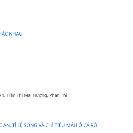
 KHÁC NHAU
n, Trần Thị Mai Hương, Phan Thị
N, TỈ LỆ SỐNG VÀ CHỈ TIÊU MÁU Ở CÁ RÔ