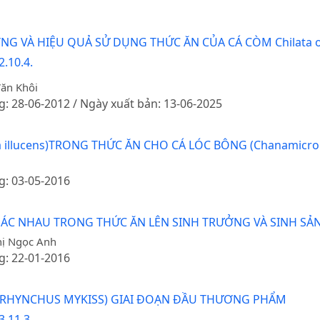
 VÀ HIỆU QUẢ SỬ DỤNG THỨC ĂN CỦA CÁ CÒM Chilata or
.10.4.
Văn Khôi
g: 28-06-2012 / Ngày xuất bản: 13-06-2025
illucens)TRONG THỨC ĂN CHO CÁ LÓC BÔNG (Chanamicrop
g: 03-05-2016
 NHAU TRONG THỨC ĂN LÊN SINH TRƯỞNG VÀ SINH SẢN C
hị Ngọc Anh
g: 22-01-2016
CORHYNCHUS MYKISS) GIAI ĐOẠN ĐẦU THƯƠNG PHẨM
.11.3.