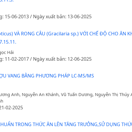
g: 15-06-2013 / Ngày xuất bản: 13-06-2025
ticus) VÀ RONG CÂU (Gracilaria sp.) VỚI CHẾ ĐỘ CHO ĂN
7.15.11.
gọc Hải
g: 11-02-2017 / Ngày xuất bản: 12-06-2025
ƯỢU VANG BẰNG PHƯƠNG PHÁP LC-MS/MS
ương Anh, Nguyễn An Khánh, Vũ Tuấn Dương, Nguyễn Thị Thúy A
nh
 21-02-2025
HUẨN TRONG THỨC ĂN LÊN TĂNG TRƯỞNG,SỬ DỤNG THỨC Ă