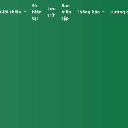
Số
Ban
Lưu
Giới thiệu
hiện
biên
Thông báo
Hướng 
trữ
tại
tập