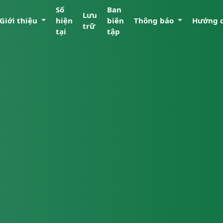
Số
Ban
Lưu
Giới thiệu
hiện
biên
Thông báo
Hướng 
trữ
tại
tập