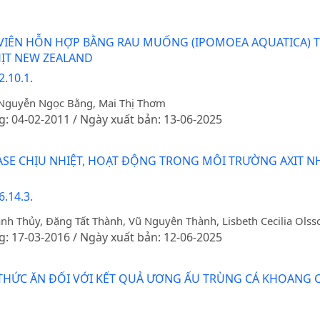
VIÊN HỖN HỢP BẰNG RAU MUỐNG (IPOMOEA AQUATICA) 
HỊT NEW ZEALAND
.10.1.
Nguyễn Ngọc Bằng, Mai Thị Thơm
g: 04-02-2011 / Ngày xuất bản: 13-06-2025
NASE CHỊU NHIỆT, HOẠT ĐỘNG TRONG MÔI TRƯỜNG AXIT
.14.3.
h Thủy, Đặng Tất Thành, Vũ Nguyên Thành, Lisbeth Cecilia Olss
g: 17-03-2016 / Ngày xuất bản: 12-06-2025
HỨC ĂN ĐỐI VỚI KẾT QUẢ ƯƠNG ẤU TRÙNG CÁ KHOANG CỔ 