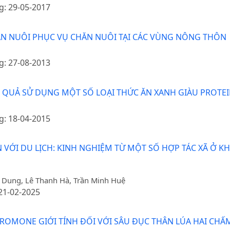
g: 29-05-2017
HĂN NUÔI PHỤC VỤ CHĂN NUÔI TẠI CÁC VÙNG NÔNG THÔN
g: 27-08-2013
ỆU QUẢ SỬ DỤNG MỘT SỐ LOẠI THỨC ĂN XANH GIÀU PROT
g: 18-04-2015
 VỚI DU LỊCH: KINH NGHIỆM TỪ MỘT SỐ HỢP TÁC XÃ Ở KH
y Dung, Lê Thanh Hà, Trần Minh Huệ
 21-02-2025
EROMONE GIỚI TÍNH ĐỐI VỚI SÂU ĐỤC THÂN LÚA HAI CH