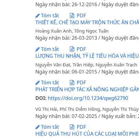
Ngày nhận bài: 26-12-2016 / Ngày duyệt đăn
Tóm tắt
PDF
THIẾT KẾ, CHẾ TẠO MÁY TRỘN THỨC ĂN C
Hoàng Xuân Anh, Tống Ngọc Tuấn
Ngày nhận bài: 26-03-2013 / Ngày duyệt đăn
Tóm tắt
PDF
LƯỢNG THU NHẬN, TỶ LỆ TIÊU HÓA VÀ HI
Nguyễn Văn Đạt, Trần Hiệp, Nguyễn Xuân Trạch
Ngày nhận bài: 06-01-2015 / Ngày duyệt đăn
Tóm tắt
PDF
PHÁT TRIỂN HỢP TÁC XÃ NÔNG NGHIỆP GẮN
DOI:
https://doi.org/10.1234/qwg62790
Vũ Thị Hải, Phí Thị Diễm Hồng, Nguyễn Thị Thù
Ngày nhận bài: 07-02-2025 / Ngày xuất bản:
Tóm tắt
PDF
HIỆU QUẢ THU HÚT CỦA CÁC LOẠI MỒI PH