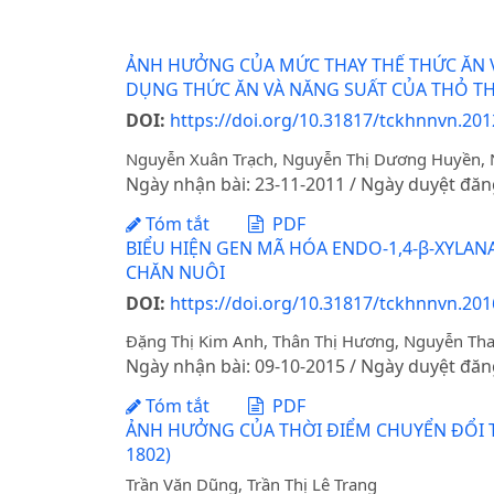
ẢNH HƯỞNG CỦA MỨC THAY THẾ THỨC ĂN 
DỤNG THỨC ĂN VÀ NĂNG SUẤT CỦA THỎ T
DOI:
https://doi.org/10.31817/tckhnnvn.2012
Nguyễn Xuân Trạch, Nguyễn Thị Dương Huyền, 
Ngày nhận bài: 23-11-2011 / Ngày duyệt đăn
Tóm tắt
PDF
BIỂU HIỆN GEN MÃ HÓA ENDO-1,4-β-XYLA
CHĂN NUÔI
DOI:
https://doi.org/10.31817/tckhnnvn.2016
Đặng Thị Kim Anh, Thân Thị Hương, Nguyễn Than
Ngày nhận bài: 09-10-2015 / Ngày duyệt đăn
Tóm tắt
PDF
ẢNH HƯỞNG CỦA THỜI ĐIỂM CHUYỂN ĐỔI T
1802)
Trần Văn Dũng, Trần Thị Lê Trang