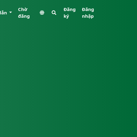
Chờ
Đăng
Đăng
dẫn
đăng
ký
nhập