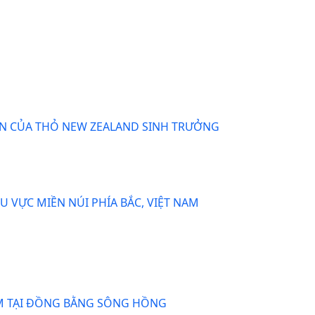
EIN CỦA THỎ NEW ZEALAND SINH TRƯỞNG
U VỰC MIỀN NÚI PHÍA BẮC, VIỆT NAM
ẤM TẠI ĐỒNG BẰNG SÔNG HỒNG