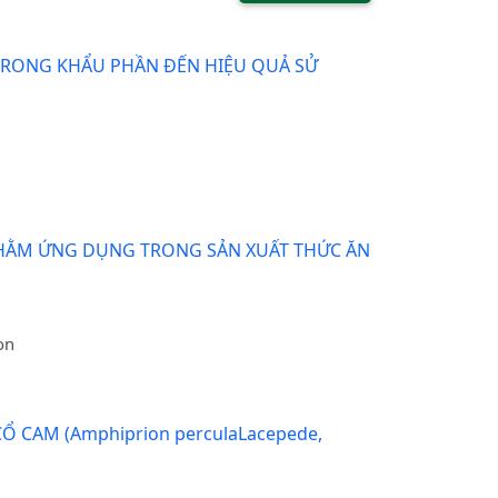
TRONG KHẨU PHẦN ĐẾN HIỆU QUẢ SỬ
 NHẰM ỨNG DỤNG TRONG SẢN XUẤT THỨC ĂN
on
CAM (Amphiprion perculaLacepede,