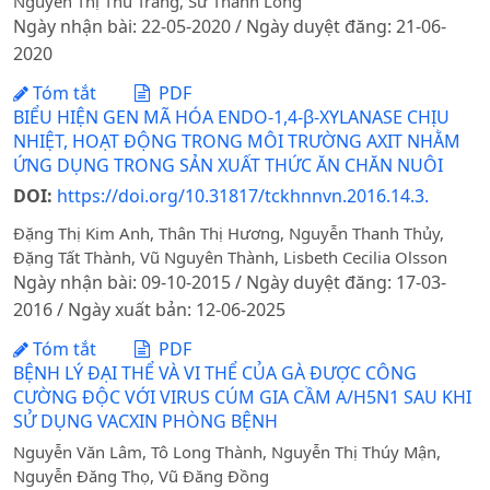
Nguyễn Thị Thu Trang, Sử Thanh Long
Ngày nhận bài: 22-05-2020 / Ngày duyệt đăng: 21-06-
2020
Tóm tắt
PDF
BIỂU HIỆN GEN MÃ HÓA ENDO-1,4-β-XYLANASE CHỊU
NHIỆT, HOẠT ĐỘNG TRONG MÔI TRƯỜNG AXIT NHẰM
ỨNG DỤNG TRONG SẢN XUẤT THỨC ĂN CHĂN NUÔI
DOI:
https://doi.org/10.31817/tckhnnvn.2016.14.3.
Đặng Thị Kim Anh, Thân Thị Hương, Nguyễn Thanh Thủy,
Đặng Tất Thành, Vũ Nguyên Thành, Lisbeth Cecilia Olsson
Ngày nhận bài: 09-10-2015 / Ngày duyệt đăng: 17-03-
2016 / Ngày xuất bản: 12-06-2025
Tóm tắt
PDF
BỆNH LÝ ĐẠI THỂ VÀ VI THỂ CỦA GÀ ĐƯỢC CÔNG
CƯỜNG ĐỘC VỚI VIRUS CÚM GIA CẦM A/H5N1 SAU KHI
SỬ DỤNG VACXIN PHÒNG BỆNH
Nguyễn Văn Lâm, Tô Long Thành, Nguyễn Thị Thúy Mận,
Nguyễn Đăng Thọ, Vũ Đăng Đồng