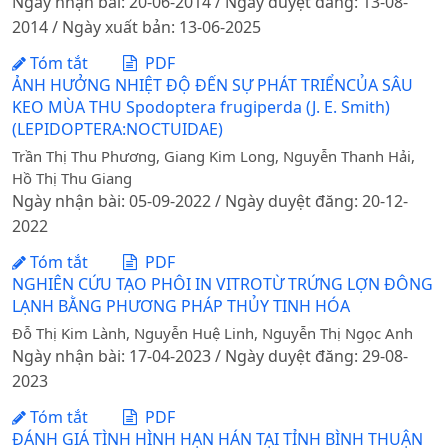
Ngày nhận bài: 20-06-2014 / Ngày duyệt đăng: 13-08-
2014 / Ngày xuất bản: 13-06-2025
Tóm tắt
PDF
ẢNH HƯỞNG NHIỆT ĐỘ ĐẾN SỰ PHÁT TRIỂNCỦA SÂU
KEO MÙA THU Spodoptera frugiperda (J. E. Smith)
(LEPIDOPTERA:NOCTUIDAE)
Trần Thị Thu Phương, Giang Kim Long, Nguyễn Thanh Hải,
Hồ Thị Thu Giang
Ngày nhận bài: 05-09-2022 / Ngày duyệt đăng: 20-12-
2022
Tóm tắt
PDF
NGHIÊN CỨU TẠO PHÔI IN VITROTỪ TRỨNG LỢN ĐÔNG
LẠNH BẰNG PHƯƠNG PHÁP THỦY TINH HÓA
Đỗ Thị Kim Lành, Nguyễn Huệ Linh, Nguyễn Thị Ngọc Anh
Ngày nhận bài: 17-04-2023 / Ngày duyệt đăng: 29-08-
2023
Tóm tắt
PDF
ĐÁNH GIÁ TÌNH HÌNH HẠN HÁN TẠI TỈNH BÌNH THUẬN