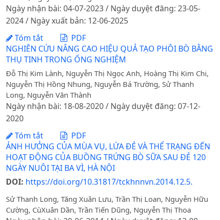
Ngày nhận bài: 04-07-2023 / Ngày duyệt đăng: 23-05-
2024 / Ngày xuất bản: 12-06-2025
Tóm tắt
PDF
NGHIÊN CỨU NÂNG CAO HIỆU QUẢ TẠO PHÔI BÒ BẰNG
THỤ TINH TRONG ỐNG NGHIỆM
Đỗ Thị Kim Lành, Nguyễn Thị Ngọc Anh, Hoàng Thị Kim Chi,
Nguyễn Thị Hồng Nhung, Nguyễn Bá Trường, Sử Thanh
Long, Nguyễn Văn Thành
Ngày nhận bài: 18-08-2020 / Ngày duyệt đăng: 07-12-
2020
Tóm tắt
PDF
ẢNH HƯỞNG CỦA MÙA VỤ, LỨA ĐẺ VÀ THỂ TRẠNG ĐẾN
HOẠT ĐỘNG CỦA BUỒNG TRỨNG BÒ SỮA SAU ĐẺ 120
NGÀY NUÔI TẠI BA VÌ, HÀ NỘI
DOI:
https://doi.org/10.31817/tckhnnvn.2014.12.5.
Sử Thanh Long, Tăng Xuân Lưu, Trần Thị Loan, Nguyễn Hữu
Cường, CùXuân Dần, Trần Tiến Dũng, Nguyễn Thị Thoa