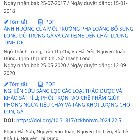
Ngày nhận bài: 25-07-2017 / Ngày duyệt đăng: 15-01-
2018
Tóm tắt
PDF
ẢNH HƯỞNG CỦA MÔI TRƯỜNG PHA LOÃNG BỔ SUNG
LÒNG ĐỎ TRỨNG GÀ VÀ CAFFEINE ĐẾN CHẤT LƯỢNG
TINH DÊ
Ngô Thành Trung, Trần Thị Chi, Vũ Hải Yến, Nguyễn Tuấn
Dũng, Trịnh Thị Linh Chi, Sử Thanh Long
Ngày nhận bài: 25-05-2020 / Ngày duyệt đăng: 12-09-
2020
Tóm tắt
PDF
NGHIÊN CỨU SÀNG LỌC CÁC LOẠI THẢO DƯỢC VÀ
KHẢO SÁT TỈ LỆ PHỐI TRỘN TẠO CHẾ PHẨM GIÚP
PHÒNG NGỪA TIÊU CHẢY VÀ TĂNG KHỐI LƯỢNG CHO
LỢN, GÀ
DOI:
https://doi.org/10.31817/tckhnnvn.2024.22.5.
Phạm Hải Sơn, Nguyễn Văn Toàn, Nguyễn Thị Liễu, Bùi Lê
Khả Tú, Nguyễn Thị Dung