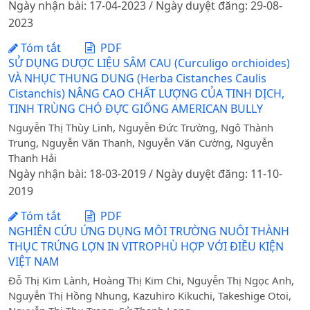
Ngày nhận bài: 17-04-2023 / Ngày duyệt đăng: 29-08-
2023
Tóm tắt
PDF
SỬ DỤNG DƯỢC LIỆU SÂM CAU (Curculigo orchioides)
VÀ NHỤC THUNG DUNG (Herba Cistanches Caulis
Cistanchis) NÂNG CAO CHẤT LƯỢNG CỦA TINH DỊCH,
TINH TRÙNG CHÓ ĐỰC GIỐNG AMERICAN BULLY
Nguyễn Thị Thùy Linh, Nguyễn Đức Trường, Ngô Thành
Trung, Nguyễn Văn Thanh, Nguyễn Văn Cường, Nguyễn
Thanh Hải
Ngày nhận bài: 18-03-2019 / Ngày duyệt đăng: 11-10-
2019
Tóm tắt
PDF
NGHIÊN CỨU ỨNG DỤNG MÔI TRƯỜNG NUÔI THÀNH
THỤC TRỨNG LỢN IN VITROPHÙ HỢP VỚI ĐIỀU KIỆN
VIỆT NAM
Đỗ Thị Kim Lành, Hoàng Thị Kim Chi, Nguyễn Thị Ngọc Anh,
Nguyễn Thị Hồng Nhung, Kazuhiro Kikuchi, Takeshige Otoi,