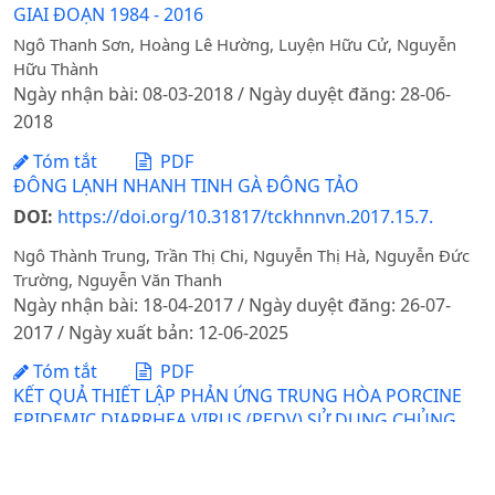
GIAI ĐOẠN 1984 - 2016
Ngô Thanh Sơn, Hoàng Lê Hường, Luyện Hữu Cử, Nguyễn
Hữu Thành
Ngày nhận bài: 08-03-2018 / Ngày duyệt đăng: 28-06-
2018
Tóm tắt
PDF
ĐÔNG LẠNH NHANH TINH GÀ ĐÔNG TẢO
DOI:
https://doi.org/10.31817/tckhnnvn.2017.15.7.
Ngô Thành Trung, Trần Thị Chi, Nguyễn Thị Hà, Nguyễn Đức
Trường, Nguyễn Văn Thanh
Ngày nhận bài: 18-04-2017 / Ngày duyệt đăng: 26-07-
2017 / Ngày xuất bản: 12-06-2025
Tóm tắt
PDF
KẾT QUẢ THIẾT LẬP PHẢN ỨNG TRUNG HÒA PORCINE
EPIDEMIC DIARRHEA VIRUS (PEDV) SỬ DỤNG CHỦNG
THỰC ĐỊA PHÂN LẬP TẠI MIỀN BẮC
Nguyễn Thị Bích, Trần Văn Khánh, Nguyễn Thanh Ba, Chu Thị