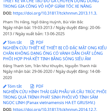
THIẾT KẾ VÀ CHẾ TẠO ĐỒ GÁ CHUYÊN DỤNG DÙNG
TRONG GIA CÔNG VỎ HỘP GIẢM TỐC XE NÂNG
DOI:
https://doi.org/10.31817/tckhnnvn.2013.11.3.
Phạm Thị Hằng, Ngô Đăng Huỳnh, Bùi Văn Bắc
Ngày nhận bài: 19-03-2013 / Ngày duyệt đăng: 20-06-
2013 / Ngày xuất bản: 13-06-2025
Tóm tắt
PDF
NGHIÊN CỨU THIẾT KẾ THIẾT BỊ CÔ ĐẶC MẬT ONG KIỂU
CHÂN KHÔNG DẠNG ỐNG CÓ VÀNH DẪN CHẤT LỎNG
PHỐI HỢP PHÁ KẾT TINH BẰNG SÓNG SIÊU ÂM
Đặng Thanh Sơn, Trần Như Khuyên, Nguyễn Thanh Hải
Ngày nhận bài: 29-06-2020 / Ngày duyệt đăng: 14-08-
2020
Tóm tắt
PDF
NGHIÊN CỨU HÌNH THÁI GIẢI PHẪU VÀ CẤU TRÚC PHÔI
TRONG QUÁ TRÌNH PHÁT SINH PHÔI VÔ TÍNH SÂM
NGỌC LINH (Panax vietnamensis HA ET GRUSHV.)
DOI:
https://doi.org/10.31817/tckhnnvn.2014.12.7.