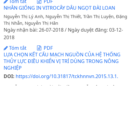
Tóm tắt
PDF
NHÂN GIỐNG IN VITROCÂY DÂU NGỌT ĐÀI LOAN
Nguyễn Thị Lý Anh, Nguyễn Thị Thiết, Trần Thị Luyện, Đặng
Thị Nhẫn, Nguyễn Thị Hân
Ngày nhận bài: 26-07-2018 / Ngày duyệt đăng: 03-12-
2018
Tóm tắt
PDF
LỰA CHỌN KẾT CẤU MẠCH NGUỒN CỦA HỆ THỐNG
THỦY LỰC ĐIỀU KHIỂN VỊ TRÍ DÙNG TRONG NÔNG
NGHIỆP
DOI:
https://doi.org/10.31817/tckhnnvn.2015.13.1.
Nguyễn TrọngMinh, Bùi Hải Triều, Nguyễn Công Thuật
Ngày nhận bài: 14-10-2014 / Ngày duyệt đăng: 25-11-
2014 / Ngày xuất bản: 13-06-2025
Tóm tắt
PDF
ẢNH HƯỞNG CỦA MỘT SỐ YẾU TỐ CÔNG NGHỆ TỚI
QUÁ TRÌNH THU NHẬN HỖN HỢP AXIT BÉO OMEGA-3
VÀ OMEGA-6 TỪ DẦU HẠT TÍA TÔ