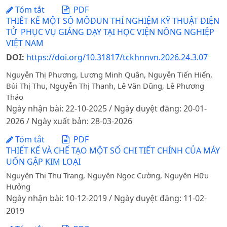
Tóm tắt
PDF
THIẾT KẾ MỘT SỐ MÔĐUN THÍ NGHIỆM KỸ THUẬT ĐIỆN
TỬ PHỤC VỤ GIẢNG DẠY TẠI HỌC VIỆN NÔNG NGHIỆP
VIỆT NAM
DOI:
https://doi.org/10.31817/tckhnnvn.2026.24.3.07
Nguyễn Thị Phương, Lương Minh Quân, Nguyễn Tiến Hiển,
Bùi Thị Thu, Nguyễn Thị Thanh, Lê Văn Dũng, Lê Phương
Thảo
Ngày nhận bài: 22-10-2025 / Ngày duyệt đăng: 20-01-
2026 / Ngày xuất bản: 28-03-2026
Tóm tắt
PDF
THIẾT KẾ VÀ CHẾ TẠO MỘT SỐ CHI TIẾT CHÍNH CỦA MÁY
UỐN GẬP KIM LOẠI
Nguyễn Thị Thu Trang, Nguyễn Ngọc Cường, Nguyễn Hữu
Hưởng
Ngày nhận bài: 10-12-2019 / Ngày duyệt đăng: 11-02-
2019