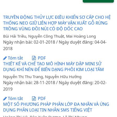
TRUYỀN ĐỘNG THỦY LỰC ĐIỀU KHIỂN SƠ CẤP CHO HỆ
THỐNG NEO GIỮ LIÊN HỢP MÁY VẬN XUẤT GỖ RỪNG
TRỒNG VÙNG ĐỒI NÚI CÓ ĐỘ DỐC CAO
Bùi Hải Triều, Nguyễn Công Thuật, Mai Hoàng Long
Ngày nhận bài: 02-01-2018 / Ngày duyệt đăng: 04-04-
2018
Tóm tắt
PDF
THIẾT KẾ VÀ CHẾ TẠO MÔ HÌNH MÁY DẬP MINI SỬ
DỤNG KHÍ NÉN ĐỂ BIẾN DẠNG PHÔI KIM LOẠI TẤM
Nguyễn Thị Thu Trang, Nguyễn Hữu Hưởng
Ngày nhận bài: 28-11-2018 / Ngày duyệt đăng: 20-02-
2019
Tóm tắt
PDF
MỘT SỐ PHƯƠNG PHÁP PHÂN LỚP ĐA NHÃN VÀ ỨNG
DỤNG PHÂN LOẠI TIN NHẮN SMS TIẾNG VIỆT