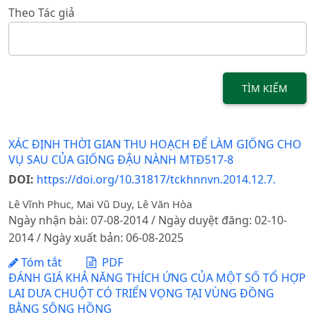
Theo Tác giả
TÌM KIẾM
XÁC ĐỊNH THỜI GIAN THU HOẠCH ĐỂ LÀM GIỐNG CHO
VỤ SAU CỦA GIỐNG ĐẬU NÀNH MTĐ517-8
DOI:
https://doi.org/10.31817/tckhnnvn.2014.12.7.
Lê Vĩnh Phuc, Mai Vũ Duy, Lê Văn Hòa
Ngày nhận bài: 07-08-2014 / Ngày duyệt đăng: 02-10-
2014 / Ngày xuất bản: 06-08-2025
Tóm tắt
PDF
ĐÁNH GIÁ KHẢ NĂNG THÍCH ỨNG CỦA MỘT SỐ TỔ HỢP
LAI DƯA CHUỘT CÓ TRIỂN VỌNG TẠI VÙNG ĐỒNG
BẰNG SÔNG HỒNG