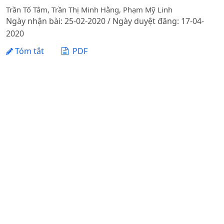
Trần Tố Tâm, Trần Thị Minh Hằng, Phạm Mỹ Linh
Ngày nhận bài: 25-02-2020 / Ngày duyệt đăng: 17-04-
2020
Tóm tắt
PDF
TUYỂN CHỌN GIỐNG ỚT THÍCH HỢP VỤ THU ĐÔNG TẠI
HUYỆN QUỲNH PHỤ, TỈNH THÁI BÌNH
Đặng Tiến Dũng, Phạm Tiến Dũng, Đỗ Thị Hường
Ngày nhận bài: 19-03-2020 / Ngày duyệt đăng: 12-08-
2020
Tóm tắt
PDF
1 - 3 của 3 mục
Tạp chí Khoa học Nông nghiệp Việt Nam - Học viện
Nông nghiệp Việt Nam
Địa chỉ: Đường Ngô Xuân Quảng, xã Gia Lâm, thành phố
Hà Nội