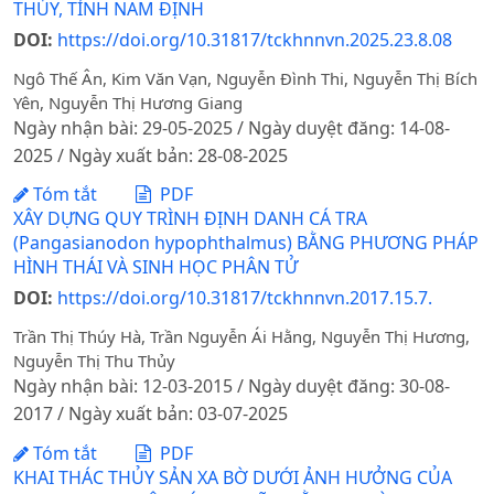
THỦY, TỈNH NAM ĐỊNH
DOI:
https://doi.org/10.31817/tckhnnvn.2025.23.8.08
Ngô Thế Ân, Kim Văn Vạn, Nguyễn Đình Thi, Nguyễn Thị Bích
Yên, Nguyễn Thị Hương Giang
Ngày nhận bài: 29-05-2025 / Ngày duyệt đăng: 14-08-
2025 / Ngày xuất bản: 28-08-2025
Tóm tắt
PDF
XÂY DỰNG QUY TRÌNH ĐỊNH DANH CÁ TRA
(Pangasianodon hypophthalmus) BẰNG PHƯƠNG PHÁP
HÌNH THÁI VÀ SINH HỌC PHÂN TỬ
DOI:
https://doi.org/10.31817/tckhnnvn.2017.15.7.
Trần Thị Thúy Hà, Trần Nguyễn Ái Hằng, Nguyễn Thị Hương,
Nguyễn Thị Thu Thủy
Ngày nhận bài: 12-03-2015 / Ngày duyệt đăng: 30-08-
2017 / Ngày xuất bản: 03-07-2025
Tóm tắt
PDF
KHAI THÁC THỦY SẢN XA BỜ DƯỚI ẢNH HƯỞNG CỦA