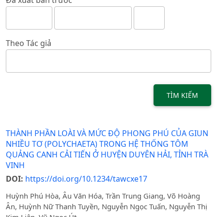
Theo Tác giả
TÌM KIẾM
THÀNH PHẦN LOÀI VÀ MỨC ĐỘ PHONG PHÚ CỦA GIUN
NHIỀU TƠ (POLYCHAETA) TRONG HỆ THỐNG TÔM
QUẢNG CANH CẢI TIẾN Ở HUYỆN DUYÊN HẢI, TỈNH TRÀ
VINH
DOI:
https://doi.org/10.1234/tawcxe17
Huỳnh Phú Hòa, Âu Văn Hóa, Trần Trung Giang, Võ Hoàng
Ân, Huỳnh Nữ Thanh Tuyền, Nguyễn Ngọc Tuấn, Nguyễn Thị