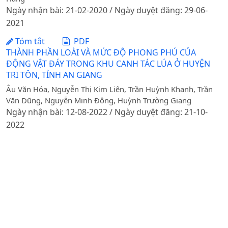
Ngày nhận bài: 21-02-2020 / Ngày duyệt đăng: 29-06-
2021
Tóm tắt
PDF
THÀNH PHẦN LOÀI VÀ MỨC ĐỘ PHONG PHÚ CỦA
ĐỘNG VẬT ĐÁY TRONG KHU CANH TÁC LÚA Ở HUYỆN
TRI TÔN, TỈNH AN GIANG
Âu Văn Hóa, Nguyễn Thị Kim Liên, Trần Huỳnh Khanh, Trần
Văn Dũng, Nguyễn Minh Đông, Huỳnh Trường Giang
Ngày nhận bài: 12-08-2022 / Ngày duyệt đăng: 21-10-
2022
Tóm tắt
PDF
Megalocytivirus liên quan tới bệnh đen thân trên cá rô
đồng nuôi thâm canh (Anabas testudineus) ở Việt Nam
Dang Thi Lua, Le Thi May, Ikuo Hirono
Ngày nhận bài: 28-01-2016 / Ngày duyệt đăng: 29-03-
2016
Tóm tắt
PDF