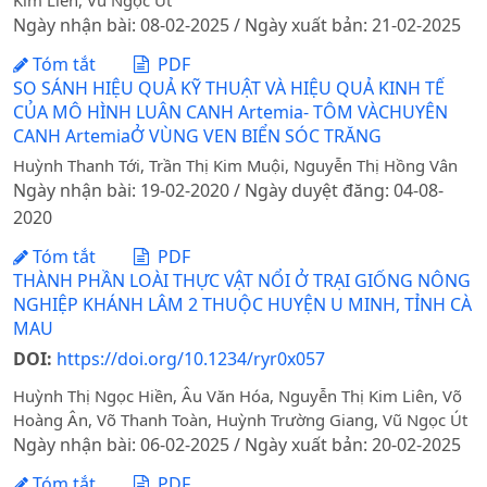
Kim Liên, Vũ Ngọc Út
Ngày nhận bài: 08-02-2025 / Ngày xuất bản: 21-02-2025
Tóm tắt
PDF
SO SÁNH HIỆU QUẢ KỸ THUẬT VÀ HIỆU QUẢ KINH TẾ
CỦA MÔ HÌNH LUÂN CANH Artemia- TÔM VÀCHUYÊN
CANH ArtemiaỞ VÙNG VEN BIỂN SÓC TRĂNG
Huỳnh Thanh Tới, Trần Thị Kim Muội, Nguyễn Thị Hồng Vân
Ngày nhận bài: 19-02-2020 / Ngày duyệt đăng: 04-08-
2020
Tóm tắt
PDF
THÀNH PHẦN LOÀI THỰC VẬT NỔI Ở TRẠI GIỐNG NÔNG
NGHIỆP KHÁNH LÂM 2 THUỘC HUYỆN U MINH, TỈNH CÀ
MAU
DOI:
https://doi.org/10.1234/ryr0x057
Huỳnh Thị Ngọc Hiền, Âu Văn Hóa, Nguyễn Thị Kim Liên, Võ
Hoàng Ân, Võ Thanh Toàn, Huỳnh Trường Giang, Vũ Ngọc Út
Ngày nhận bài: 06-02-2025 / Ngày xuất bản: 20-02-2025
Tóm tắt
PDF