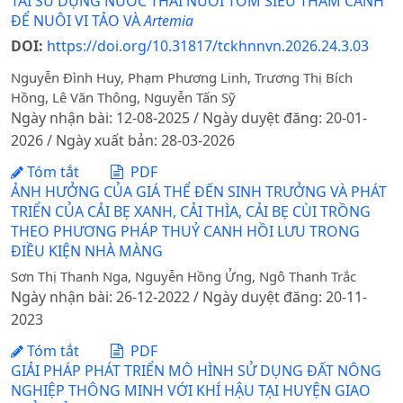
TÁI SỬ DỤNG NƯỚC THẢI NUÔI TÔM SIÊU THÂM CANH
ĐỂ NUÔI VI TẢO VÀ
Artemia
DOI:
https://doi.org/10.31817/tckhnnvn.2026.24.3.03
Nguyễn Đình Huy, Phạm Phương Linh, Trương Thị Bích
Hồng, Lê Văn Thông, Nguyễn Tấn Sỹ
Ngày nhận bài: 12-08-2025 / Ngày duyệt đăng: 20-01-
2026 / Ngày xuất bản: 28-03-2026
Tóm tắt
PDF
ẢNH HƯỞNG CỦA GIÁ THỂ ĐẾN SINH TRƯỞNG VÀ PHÁT
TRIỂN CỦA CẢI BẸ XANH, CẢI THÌA, CẢI BẸ CÙI TRỒNG
THEO PHƯƠNG PHÁP THUỶ CANH HỒI LƯU TRONG
ĐIỀU KIỆN NHÀ MÀNG
Sơn Thị Thanh Nga, Nguyễn Hồng Ửng, Ngô Thanh Trắc
Ngày nhận bài: 26-12-2022 / Ngày duyệt đăng: 20-11-
2023
Tóm tắt
PDF
GIẢI PHÁP PHÁT TRIỂN MÔ HÌNH SỬ DỤNG ĐẤT NÔNG
NGHIỆP THÔNG MINH VỚI KHÍ HẬU TẠI HUYỆN GIAO