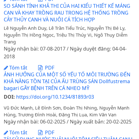
SO SÁNH TÍNH KHẢ THI CỦA HAI KIỂU THIẾT KẾ MÁNG
CẠN VÀ KHAY TRỒNG RAU TRONG HỆ THỐNG TRỒNG
CÂY THỦY CANH VÀ NUÔI CÁ TÍCH HỢP
Lê Nguyễn Anh Duy, Lê Trần Tiểu Trúc, Nguyễn Thị Bé Ly,
Nguyễn Thị Hồng Ngọc, Triệu Thị Thúy Vi, Ngô Thụy Diễm
Trang
Ngày nhận bài: 07-08-2017 / Ngày duyệt đăng: 04-04-
2018
Tóm tắt
PDF
ẢNH HƯỞNG CỦA MỘT SỐ YẾU TỐ MÔI TRƯỜNG ĐẾN
KHẢ NĂNG TỒN TẠI CỦA ẤU TRÙNG SÁN Dollfustrema
bagari GÂY BỆNH TRÊN CÁ NHEO MỸ
DOI:
https://doi.org/10.1234/81893r03
Vũ Đức Mạnh, Lê Đình Sơn, Đoàn Thị Nhing, Nguyễn Mạnh
Hùng, Trương Đình Hoài, Đặng Thị Lụa, Kim Văn Vạn
Ngày nhận bài: 06-02-2025 / Ngày xuất bản: 20-02-2025
Tóm tắt
PDF