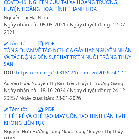
COVID-19: NGHIÊN CỨU TẠI XÃ HOẰNG TRƯỜNG,
HUYỆN HOẰNG HÓA, TỈNH THANH HÓA
Nguyễn Thị Hải Ninh
Ngày nhận bài: 05-05-2021 / Ngày duyệt đăng: 12-07-
2021
Tóm tắt
PDF
TỔNG QUAN VỀ TẢO NỞ HOA GÂY HẠI: NGUYÊN NHÂN
VÀ TÁC ĐỘNG ĐẾN SỰ PHÁT TRIỂN NUÔI TRỒNG THỦY
SẢN
DOI:
https://doi.org/10.31817/tckhnnvn.2026.24.1.11
Âu Văn Hóa, Nguyễn Thị Kim Liên, Huỳnh Trường Giang
Ngày nhận bài: 18-10-2024 / Ngày duyệt đăng: 24-12-
2025 / Ngày xuất bản: 23-01-2026
Tóm tắt
PDF
THIẾT KẾ VÀ CHẾ TẠO MÁY UỐN TẠO HÌNH CÁNH VÍT
KHÔNG LIÊN TỤC
Nguyễn Hữu Hưởng, Tống Ngọc Tuấn, Nguyễn Thị Thúy
Hằng