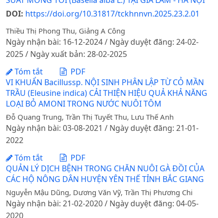
SUẤT MỒNG TƠI (Basella alba L.) TẠI GIA LÂM - HÀ NỘI
DOI:
https://doi.org/10.31817/tckhnnvn.2025.23.2.01
Thiều Thị Phong Thu, Giảng A Công
Ngày nhận bài: 16-12-2024 / Ngày duyệt đăng: 24-02-
2025 / Ngày xuất bản: 28-02-2025
Tóm tắt
PDF
VI KHUẨN Bacillussp. NỘI SINH PHÂN LẬP TỪ CỎ MẦN
TRẦU (Eleusine indica) CẢI THIỆN HIỆU QUẢ KHẢ NĂNG
LOẠI BỎ AMONI TRONG NƯỚC NUÔI TÔM
Đỗ Quang Trung, Trần Thị Tuyết Thu, Lưu Thế Anh
Ngày nhận bài: 03-08-2021 / Ngày duyệt đăng: 21-01-
2022
Tóm tắt
PDF
QUẢN LÝ DỊCH BỆNH TRONG CHĂN NUÔI GÀ ĐỒI CỦA
CÁC HỘ NÔNG DÂN HUYỆN YÊN THẾ TỈNH BẮC GIANG
Nguyễn Mậu Dũng, Dương Văn Vỹ, Trần Thị Phương Chi
Ngày nhận bài: 21-02-2020 / Ngày duyệt đăng: 04-05-
2020