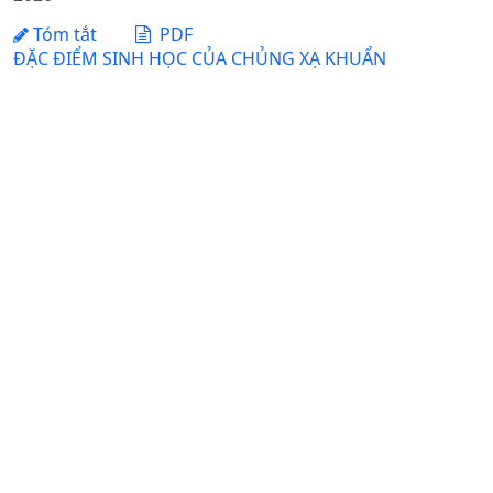
Tóm tắt
PDF
ĐẶC ĐIỂM SINH HỌC CỦA CHỦNG XẠ KHUẨN
Streptomycessp. VNUA30 CÓ KHẢ NĂNG ĐỐI KHÁNG
VỚI MỘT SỐ NẤM GÂY BỆNH TRÊN CÂY TRỒNG
Nguyễn Thị Thanh Mai, Nguyễn Thanh Hải, Nguyễn Thị Thu,
Trần Thị Đào, Nguyễn Xuân Cảnh
Ngày nhận bài: 04-05-2022 / Ngày duyệt đăng: 05-07-
2022
Tóm tắt
PDF
HIỆN TRẠNG VÀ HƯỚNG DUY TRÌ HỆ THỐNG CÂY XANH
TRONG KHUÔN VIÊN TRƯỜNG ĐẠI HỌC NÔNG NGHIỆP
HÀ NỘI
Bùi Ngọc Tấn, Nguyễn Anh Đức, Nguyễn Hữu Cường
Ngày nhận bài: 02-01-2013 / Ngày duyệt đăng: 22-04-
2013
Tóm tắt
PDF