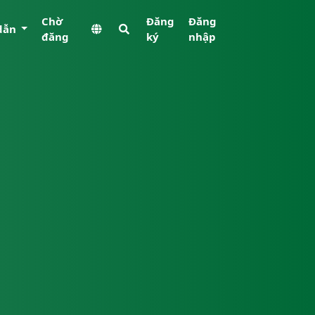
Chờ
Đăng
Đăng
dẫn
đăng
ký
nhập