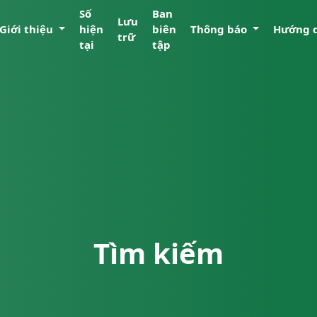
Số
Ban
Lưu
Giới thiệu
hiện
biên
Thông báo
Hướng 
trữ
tại
tập
Tìm kiếm