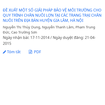
ĐỀ XUẤT MỘT SỐ GIẢI PHÁP BẢO VỆ MÔI TRƯỜNG CHO
QUY TRÌNH CHĂN NUÔI LỢN TẠI CÁC TRANG TRẠI CHĂN
NUÔI TRÊN ĐỊA BÀN HUYỆN GIA LÂM, HÀ NỘI
Nguyễn Thị Thùy Dung, Nguyễn Thanh Lâm, Phạm Trung
Đức, Cao Trường Sơn
Ngày nhận bài: 17-11-2014 / Ngày duyệt đăng: 21-04-
2015
Tóm tắt
PDF
1 - 1 của 1 mục
Tạp chí Khoa học Nông nghiệp Việt Nam - Học viện
Nông nghiệp Việt Nam
Địa chỉ: Đường Ngô Xuân Quảng, xã Gia Lâm, thành phố
Hà Nội