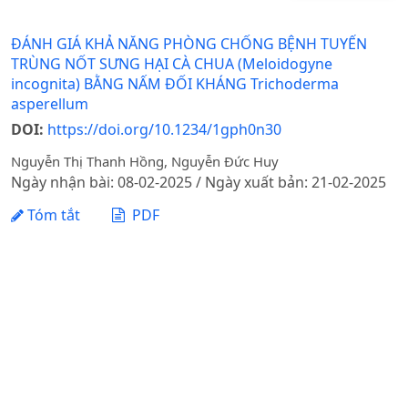
ĐÁNH GIÁ KHẢ NĂNG PHÒNG CHỐNG BỆNH TUYẾN
TRÙNG NỐT SƯNG HẠI CÀ CHUA (Meloidogyne
incognita) BẰNG NẤM ĐỐI KHÁNG Trichoderma
asperellum
DOI:
https://doi.org/10.1234/1gph0n30
Nguyễn Thị Thanh Hồng, Nguyễn Đức Huy
Ngày nhận bài: 08-02-2025 / Ngày xuất bản: 21-02-2025
Tóm tắt
PDF
1 - 1 của 1 mục
Tạp chí Khoa học Nông nghiệp Việt Nam - Học viện
Nông nghiệp Việt Nam
Địa chỉ: Đường Ngô Xuân Quảng, xã Gia Lâm, thành phố
Hà Nội