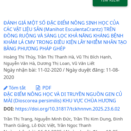
ĐÁNH GIÁ MỘT SỐ ĐẶC ĐIỂM NÔNG SINH HỌC CỦA
CÁC VẬT LIỆU SẮN (Manihot EsculentaCrantz) TRÊN
ĐỒNG RUỘNG VÀ SÀNG LỌC KHẢ NĂNG KHÁNG BỆNH
KHẢM LÁ CMV TRONG ĐIỀU KIỆN LÂY NHIỄM NHÂN TẠO
BẰNG PHƯƠNG PHÁP GHÉP
Hoàng Thị Thùy, Trần Thị Thanh Hà, Vũ Thị Bích Hạnh,
Nguyễn Văn Hà, Dương Thị Loan, Vũ Văn Liết
Ngày nhận bài: 11-02-2020 / Ngày duyệt đăng: 11-08-
2020
Tóm tắt
PDF
ĐẶC ĐIỂM NÔNG HỌC VÀ DI TRUYỀN NGUỒN GEN CỦ
MÀI (Dioscorea persimilis) KHU VỰC CHÙA HƯƠNG
DOI:
https://doi.org/10.31817/tckhnnvn.2025.23.6.02
Trần Thị Trang, Nguyễn Minh Đức, Trần Thị Kim Dung, Đinh
Thanh Giảng, Lô Đức Việt, Trần Ngọc Thanh