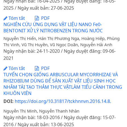
Ngày nhận bài: 16-04-2025 / Ngày duyệt đăng: 18-05-
2025 / Ngày xuất bản: 27-06-2025
Tóm tắt
PDF
NGHIÊN CỨU ỨNG DỤNG VẬT LIỆU NANO Fe0-
BENTONIT XỬ LÝ NITROBENZEN TRONG NƯỚC
Nguyễn Thị Hiển, Hán Thị Phương Nga, Hoàng Hiệp, Phùng
Thị Vinh, Vũ Thị Huyền, Vũ Ngọc Doãn, Nguyễn Hải Anh
Ngày nhận bài: 24-11-2020 / Ngày duyệt đăng: 09-06-
2021
Tóm tắt
PDF
TUYỂN CHỌN GIỐNG ARBUSCULAR MYCORRHIZAE VÀ
RHIZOBIUM DÙNG ĐỂ SẢN XUẤT VẬT LIỆU SINH HỌC
NHẰM TÁI TẠO THẢM THỰC VẬTLÀM TIỂU CẢNH TRONG
KHUÔN VIÊN
DOI:
https://doi.org/10.31817/tckhnnvn.2016.14.8.
Nguyễn Thị Minh, Nguyễn Thanh Nhàn
Ngày nhận bài: 18-03-2016 / Ngày duyệt đăng: 15-07-
2016 / Ngày xuất bản: 13-06-2025