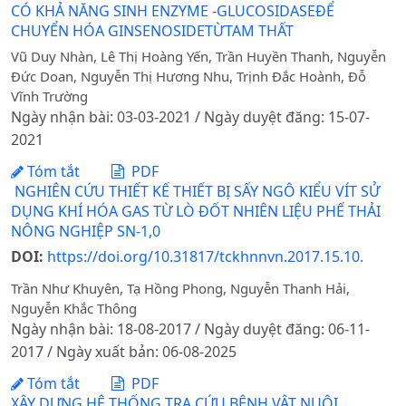
CÓ KHẢ NĂNG SINH ENZYME -GLUCOSIDASEĐỂ
CHUYỂN HÓA GINSENOSIDETỪTAM THẤT
Vũ Duy Nhàn, Lê Thị Hoàng Yến, Trần Huyền Thanh, Nguyễn
Đức Doan, Nguyễn Thị Hương Nhu, Trịnh Đắc Hoành, Đỗ
Vĩnh Trường
Ngày nhận bài: 03-03-2021 / Ngày duyệt đăng: 15-07-
2021
Tóm tắt
PDF
NGHIÊN CỨU THIẾT KẾ THIẾT BỊ SẤY NGÔ KIỂU VÍT SỬ
DỤNG KHÍ HÓA GAS TỪ LÒ ĐỐT NHIÊN LIỆU PHẾ THẢI
NÔNG NGHIỆP SN-1,0
DOI:
https://doi.org/10.31817/tckhnnvn.2017.15.10.
Trần Như Khuyên, Tạ Hồng Phong, Nguyễn Thanh Hải,
Nguyễn Khắc Thông
Ngày nhận bài: 18-08-2017 / Ngày duyệt đăng: 06-11-
2017 / Ngày xuất bản: 06-08-2025
Tóm tắt
PDF
XÂY DỰNG HỆ THỐNG TRA CỨU BỆNH VẬT NUÔI