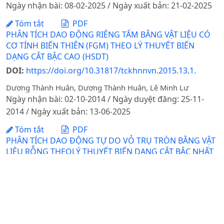
Ngày nhận bài: 08-02-2025 / Ngày xuất bản: 21-02-2025
Tóm tắt
PDF
PHÂN TÍCH DAO ĐỘNG RIÊNG TẤM BẰNG VẬT LIỆU CÓ
CƠ TÍNH BIẾN THIÊN (FGM) THEO LÝ THUYẾT BIẾN
DẠNG CẮT BẬC CAO (HSDT)
DOI:
https://doi.org/10.31817/tckhnnvn.2015.13.1.
Dương Thành Huân, Dương Thành Huân, Lê Minh Lư
Ngày nhận bài: 02-10-2014 / Ngày duyệt đăng: 25-11-
2014 / Ngày xuất bản: 13-06-2025
Tóm tắt
PDF
PHÂN TÍCH DAO ĐỘNG TỰ DO VỎ TRỤ TRÒN BẰNG VẬT
LIỆU RỖNG THEOLÝ THUYẾT BIẾN DẠNG CẮT BẬC NHẤT
Dương Thành Huân, Trần Hữu Quốc, Hồ Thị Hiền
Ngày nhận bài: 14-04-2020 / Ngày duyệt đăng: 20-07-
2020
Tóm tắt
PDF
PHÂN TÍCH TĨNH VÀ DAO ĐỘNG RIÊNG TẤM BẰNG VẬT