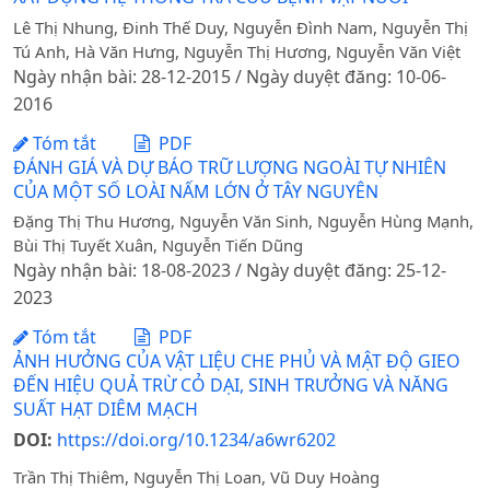
Lê Thị Nhung, Đinh Thế Duy, Nguyễn Đình Nam, Nguyễn Thị
Tú Anh, Hà Văn Hưng, Nguyễn Thị Hương, Nguyễn Văn Việt
Ngày nhận bài: 28-12-2015 / Ngày duyệt đăng: 10-06-
2016
Tóm tắt
PDF
ĐÁNH GIÁ VÀ DỰ BÁO TRỮ LƯỢNG NGOÀI TỰ NHIÊN
CỦA MỘT SỐ LOÀI NẤM LỚN Ở TÂY NGUYÊN
Đặng Thị Thu Hương, Nguyễn Văn Sinh, Nguyễn Hùng Mạnh,
Bùi Thị Tuyết Xuân, Nguyễn Tiến Dũng
Ngày nhận bài: 18-08-2023 / Ngày duyệt đăng: 25-12-
2023
Tóm tắt
PDF
ẢNH HƯỞNG CỦA VẬT LIỆU CHE PHỦ VÀ MẬT ĐỘ GIEO
ĐẾN HIỆU QUẢ TRỪ CỎ DẠI, SINH TRƯỞNG VÀ NĂNG
SUẤT HẠT DIÊM MẠCH
DOI:
https://doi.org/10.1234/a6wr6202
Trần Thị Thiêm, Nguyễn Thị Loan, Vũ Duy Hoàng