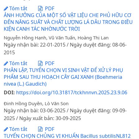
Tóm tắt
PDF
ẢNH HƯỞNG CỦA MỘT SỐ VẬT LIỆU CHE PHỦ HỮU CƠ
ĐẾN NĂNG SUẤT VÀ CHẤT LƯỢNG LÁ DÂU TRONG ĐIỀU
KIỆN CANH TÁC NHỜNƯỚC TRỜI
Nguyễn Hồng Hạnh, Vũ Văn Tuấn, Hoàng Thị Lan
Ngày nhận bài: 22-01-2015 / Ngày duyệt đăng: 08-06-
2015
Tóm tắt
PDF
PHÂN LẬP, TUYỂN CHỌN VI SINH VẬT ĐỂ XỬ LÝ PHỤ
PHẨM SAU THU HOẠCH CÂY GAI XANH (Boehmeria
nivea (L.) Gaudich)
DOI:
https://doi.org/10.31817/tckhnnvn.2025.23.9.06
Đinh Hồng Duyên, Lò Văn Son
Ngày nhận bài: 03-06-2025 / Ngày duyệt đăng: 09-09-
2025 / Ngày xuất bản: 30-09-2025
Tóm tắt
PDF
TUYỂN CHỌN CHỦNG VI KHUẨN Bacillus subtilisNL812