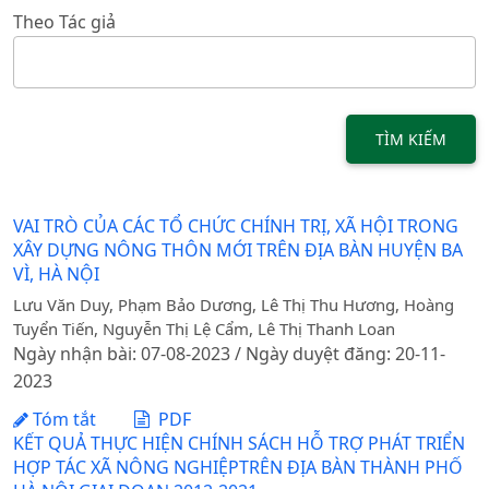
Theo Tác giả
TÌM KIẾM
VAI TRÒ CỦA CÁC TỔ CHỨC CHÍNH TRỊ, XÃ HỘI TRONG
XÂY DỰNG NÔNG THÔN MỚI TRÊN ĐỊA BÀN HUYỆN BA
VÌ, HÀ NỘI
Lưu Văn Duy, Phạm Bảo Dương, Lê Thị Thu Hương, Hoàng
Tuyển Tiến, Nguyễn Thị Lệ Cẩm, Lê Thị Thanh Loan
Ngày nhận bài: 07-08-2023 / Ngày duyệt đăng: 20-11-
2023
Tóm tắt
PDF
KẾT QUẢ THỰC HIỆN CHÍNH SÁCH HỖ TRỢ PHÁT TRIỂN
HỢP TÁC XÃ NÔNG NGHIỆPTRÊN ĐỊA BÀN THÀNH PHỐ