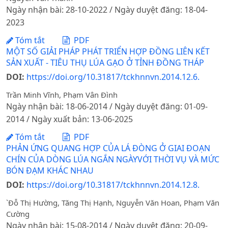
Ngày nhận bài: 28-10-2022 / Ngày duyệt đăng: 18-04-
2023
Tóm tắt
PDF
MỘT SỐ GIẢI PHÁP PHÁT TRIỂN HỢP ĐỒNG LIÊN KẾT
SẢN XUẤT - TIÊU THỤ LÚA GẠO Ở TỈNH ĐỒNG THÁP
DOI:
https://doi.org/10.31817/tckhnnvn.2014.12.6.
Trần Minh Vĩnh, Phạm Vân Đình
Ngày nhận bài: 18-06-2014 / Ngày duyệt đăng: 01-09-
2014 / Ngày xuất bản: 13-06-2025
Tóm tắt
PDF
PHẢN ỨNG QUANG HỢP CỦA LÁ ĐÒNG Ở GIAI ĐOẠN
CHÍN CỦA DÒNG LÚA NGẮN NGÀYVỚI THỜI VỤ VÀ MỨC
BÓN ĐẠM KHÁC NHAU
DOI:
https://doi.org/10.31817/tckhnnvn.2014.12.8.
`Đỗ Thị Hường, Tăng Thị Hạnh, Nguyễn Văn Hoan, Phạm Văn
Cường
Ngày nhận bài: 15-08-2014 / Ngày duyệt đăng: 20-09-