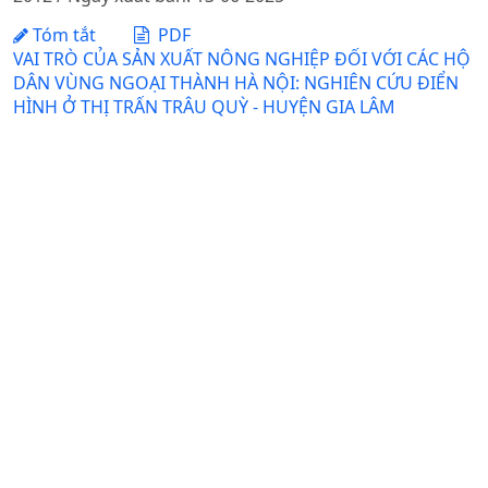
Tóm tắt
PDF
VAI TRÒ CỦA SẢN XUẤT NÔNG NGHIỆP ĐỐI VỚI CÁC HỘ
DÂN VÙNG NGOẠI THÀNH HÀ NỘI: NGHIÊN CỨU ĐIỂN
HÌNH Ở THỊ TRẤN TRÂU QUỲ - HUYỆN GIA LÂM
DOI:
https://doi.org/10.31817/tckhnnvn.2013.11.7.
Nguyễn Phượng Lê, Lê Văn Tân
Ngày nhận bài: 05-08-2013 / Ngày duyệt đăng: 12-11-
2013 / Ngày xuất bản: 13-06-2025
Tóm tắt
PDF
VAI TRÒ CỦA Escherichi coli VÀ Salmonellaspp. TRONG
HỘI CHỨNG TIÊU CHẢY Ở LỢN CON TRƯỚC VÀ SAU CAI
SỮA: NGHIÊN CỨU TRÊN MÔ HÌNHTRẠI NUÔI CÔNG
NGHIỆP
DOI:
https://doi.org/10.31817/tckhnnvn.2013.11.3.
Nguyễn Anh Tuấn, Nguyễn Bá Tiếp
Ngày nhận bài: 17-04-2013 / Ngày duyệt đăng: 19-06-
2013 / Ngày xuất bản: 13-06-2025