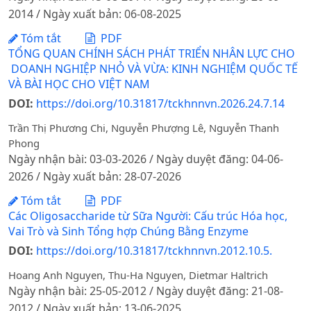
2014 / Ngày xuất bản: 06-08-2025
Tóm tắt
PDF
TỔNG QUAN CHÍNH SÁCH PHÁT TRIỂN NHÂN LỰC CHO
DOANH NGHIỆP NHỎ VÀ VỪA: KINH NGHIỆM QUỐC TẾ
VÀ BÀI HỌC CHO VIỆT NAM
DOI:
https://doi.org/10.31817/tckhnnvn.2026.24.7.14
Trần Thị Phương Chi, Nguyễn Phượng Lê, Nguyễn Thanh
Phong
Ngày nhận bài: 03-03-2026 / Ngày duyệt đăng: 04-06-
2026 / Ngày xuất bản: 28-07-2026
Tóm tắt
PDF
Các Oligosaccharide từ Sữa Người: Cấu trúc Hóa học,
Vai Trò và Sinh Tổng hợp Chúng Bằng Enzyme
DOI:
https://doi.org/10.31817/tckhnnvn.2012.10.5.
Hoang Anh Nguyen, Thu-Ha Nguyen, Dietmar Haltrich
Ngày nhận bài: 25-05-2012 / Ngày duyệt đăng: 21-08-
2012 / Ngày xuất bản: 13-06-2025