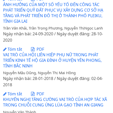
ẢNH HƯỞNG CỦA MỘT SỐ YẾU TỐ ĐẾN CÔNG TÁC
PHÁT TRIỂN QUỸ ĐẤT PHỤC VỤ XÂY DỰNG CƠ SỞ HẠ
TẦNG VÀ PHÁT TRIỂN ĐÔ THỊ Ở THÀNH PHỐ PLEIKU,
TỈNH GIA LAI
Trần Văn Khải, Trần Trọng Phương, Nguyễn ThịNgọc Lanh
Ngày nhận bài: 24-09-2020 / Ngày duyệt đăng: 28-10-
2020
Tóm tắt
PDF
VAI TRÒ CỦA HỘI LIÊN HIỆP PHỤ NỮ TRONG PHÁT
TRIỂN KINH TẾ HỘ GIA ĐÌNH Ở HUYỆN YÊN PHONG,
TỈNH BẮC NINH
Nguyễn Mậu Dũng, Nguyễn Thị Mai Hồng
Ngày nhận bài: 28-01-2018 / Ngày duyệt đăng: 02-04-
2018
Tóm tắt
PDF
KHUYẾN NGHỊ TĂNG CƯỜNG VAI TRÒ CỦA HỢP TÁC XÃ
TRONG CHUỖI CUNG ỨNG LÚA GẠO TỈNH AN GIANG
Nguyễn Văn Thành