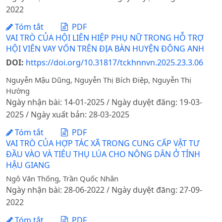
2022
Tóm tắt
PDF
VAI TRÒ CỦA HỘI LIÊN HIỆP PHỤ NỮ TRONG HỖ TRỢ
HỘI VIÊN VAY VỐN TRÊN ĐỊA BÀN HUYỆN ĐÔNG ANH
DOI:
https://doi.org/10.31817/tckhnnvn.2025.23.3.06
Nguyễn Mậu Dũng, Nguyễn Thị Bích Điệp, Nguyễn Thị
Hường
Ngày nhận bài: 14-01-2025 / Ngày duyệt đăng: 19-03-
2025 / Ngày xuất bản: 28-03-2025
Tóm tắt
PDF
VAI TRÒ CỦA HỢP TÁC XÃ TRONG CUNG CẤP VẬT TƯ
ĐẦU VÀO VÀ TIÊU THỤ LÚA CHO NÔNG DÂN Ở TỈNH
HẬU GIANG
Ngô Văn Thống, Trần Quốc Nhân
Ngày nhận bài: 28-06-2022 / Ngày duyệt đăng: 27-09-
2022
Tóm tắt
PDF