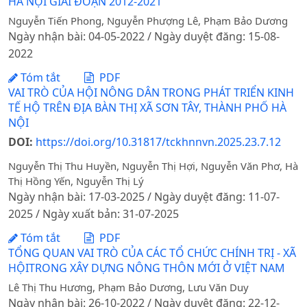
HÀ NỘI GIAI ĐOẠN 2012-2021
Nguyễn Tiến Phong, Nguyễn Phượng Lê, Phạm Bảo Dương
Ngày nhận bài: 04-05-2022 / Ngày duyệt đăng: 15-08-
2022
Tóm tắt
PDF
VAI TRÒ CỦA HỘI NÔNG DÂN TRONG PHÁT TRIỂN KINH
TẾ HỘ TRÊN ĐỊA BÀN THỊ XÃ SƠN TÂY, THÀNH PHỐ HÀ
NỘI
DOI:
https://doi.org/10.31817/tckhnnvn.2025.23.7.12
Nguyễn Thị Thu Huyền, Nguyễn Thị Hợi, Nguyễn Văn Phơ, Hà
Thị Hồng Yến, Nguyễn Thị Lý
Ngày nhận bài: 17-03-2025 / Ngày duyệt đăng: 11-07-
2025 / Ngày xuất bản: 31-07-2025
Tóm tắt
PDF
TỔNG QUAN VAI TRÒ CỦA CÁC TỔ CHỨC CHÍNH TRỊ - XÃ
HỘITRONG XÂY DỰNG NÔNG THÔN MỚI Ở VIỆT NAM
Lê Thị Thu Hương, Phạm Bảo Dương, Lưu Văn Duy
Ngày nhận bài: 26-10-2022 / Ngày duyệt đăng: 22-12-