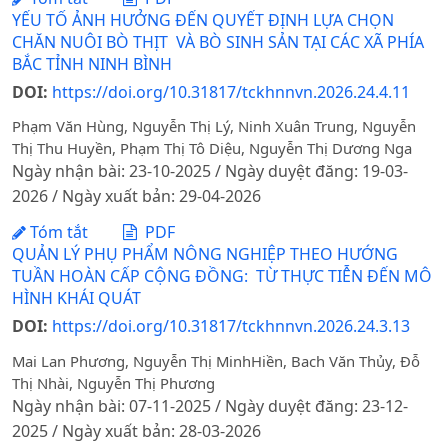
YẾU TỐ ẢNH HƯỞNG ĐẾN QUYẾT ĐỊNH LỰA CHỌN
CHĂN NUÔI BÒ THỊT VÀ BÒ SINH SẢN TẠI CÁC XÃ PHÍA
BẮC TỈNH NINH BÌNH
DOI:
https://doi.org/10.31817/tckhnnvn.2026.24.4.11
Phạm Văn Hùng, Nguyễn Thị Lý, Ninh Xuân Trung, Nguyễn
Thị Thu Huyền, Phạm Thị Tô Diệu, Nguyễn Thị Dương Nga
Ngày nhận bài: 23-10-2025 / Ngày duyệt đăng: 19-03-
2026 / Ngày xuất bản: 29-04-2026
Tóm tắt
PDF
QUẢN LÝ PHỤ PHẨM NÔNG NGHIỆP THEO HƯỚNG
TUẦN HOÀN CẤP CỘNG ĐỒNG: TỪ THỰC TIỄN ĐẾN MÔ
HÌNH KHÁI QUÁT
DOI:
https://doi.org/10.31817/tckhnnvn.2026.24.3.13
Mai Lan Phương, Nguyễn Thị MinhHiền, Bach Văn Thủy, Đỗ
Thị Nhài, Nguyễn Thị Phương
Ngày nhận bài: 07-11-2025 / Ngày duyệt đăng: 23-12-
2025 / Ngày xuất bản: 28-03-2026