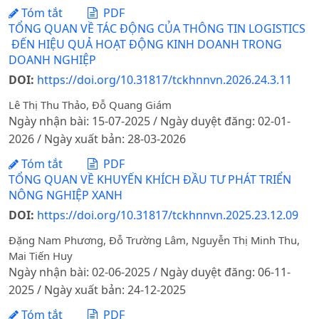
Tóm tắt
PDF
TỔNG QUAN VỀ TÁC ĐỘNG CỦA THÔNG TIN LOGISTICS
ĐẾN HIỆU QUẢ HOẠT ĐỘNG KINH DOANH TRONG
DOANH NGHIỆP
DOI:
https://doi.org/10.31817/tckhnnvn.2026.24.3.11
Lê Thị Thu Thảo, Đỗ Quang Giám
Ngày nhận bài: 15-07-2025 / Ngày duyệt đăng: 02-01-
2026 / Ngày xuất bản: 28-03-2026
Tóm tắt
PDF
TỔNG QUAN VỀ KHUYẾN KHÍCH ĐẦU TƯ PHÁT TRIỂN
NÔNG NGHIỆP XANH
DOI:
https://doi.org/10.31817/tckhnnvn.2025.23.12.09
Đặng Nam Phương, Đỗ Trường Lâm, Nguyễn Thị Minh Thu,
Mai Tiến Huy
Ngày nhận bài: 02-06-2025 / Ngày duyệt đăng: 06-11-
2025 / Ngày xuất bản: 24-12-2025
Tóm tắt
PDF