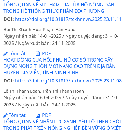
TỔNG QUAN VỀ SỰ THAM GIA CỦA HỘ NÔNG DÂN
TRONG HỆ THỐNG THỰC PHẨM ĐỊA PHƯƠNG
DOI:
https://doi.org/10.31817/tckhnnvn.2025.23.11.11
Bùi Thị Khánh Hoà, Phạm Văn Hùng
Ngày nhận bài: 14-01-2025 / Ngày duyệt đăng: 31-10-
2025 / Ngày xuất bản: 24-11-2025
Tóm tắt
PDF
HOẠT ĐỘNG CỦA HỘI PHỤ NỮ CƠ SỞ TRONG XÂY
DỰNG NÔNG THÔN MỚI NÂNG CAO TRÊN ĐỊA BÀN
HUYỆN GIA VIỄN, TỈNH NINH BÌNH
DOI:
https://doi.org/10.31817/tckhnnvn.2025.23.11.08
Lê Thị Thanh Loan, Trần Thị Thanh Hoàn
Ngày nhận bài: 16-04-2025 / Ngày duyệt đăng: 31-10-
2025 / Ngày xuất bản: 24-11-2025
Tóm tắt
PDF
TỔNG QUAN VỀ NHÂN LỰC XANH: YẾU TỐ THEN CHỐT
TRONG PHÁT TRIỂN NÔNG NGHIỆP BỀN VỮNG Ở VIỆT