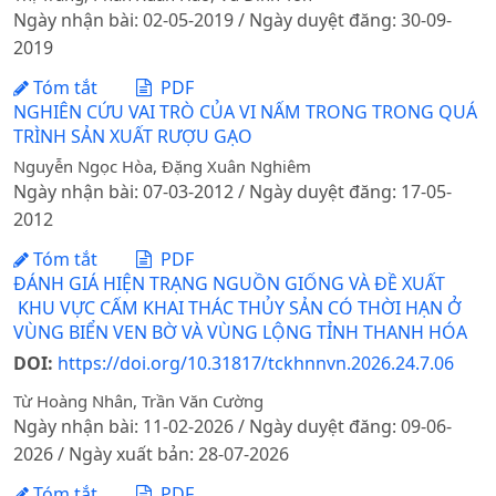
Ngày nhận bài: 02-05-2019 / Ngày duyệt đăng: 30-09-
2019
Tóm tắt
PDF
NGHIÊN CỨU VAI TRÒ CỦA VI NẤM TRONG TRONG QUÁ
TRÌNH SẢN XUẤT RƯỢU GẠO
Nguyễn Ngọc Hòa, Đặng Xuân Nghiêm
Ngày nhận bài: 07-03-2012 / Ngày duyệt đăng: 17-05-
2012
Tóm tắt
PDF
ĐÁNH GIÁ HIỆN TRẠNG NGUỒN GIỐNG VÀ ĐỀ XUẤT
KHU VỰC CẤM KHAI THÁC THỦY SẢN CÓ THỜI HẠN Ở
VÙNG BIỂN VEN BỜ VÀ VÙNG LỘNG TỈNH THANH HÓA
DOI:
https://doi.org/10.31817/tckhnnvn.2026.24.7.06
Từ Hoàng Nhân, Trần Văn Cường
Ngày nhận bài: 11-02-2026 / Ngày duyệt đăng: 09-06-
2026 / Ngày xuất bản: 28-07-2026
Tóm tắt
PDF