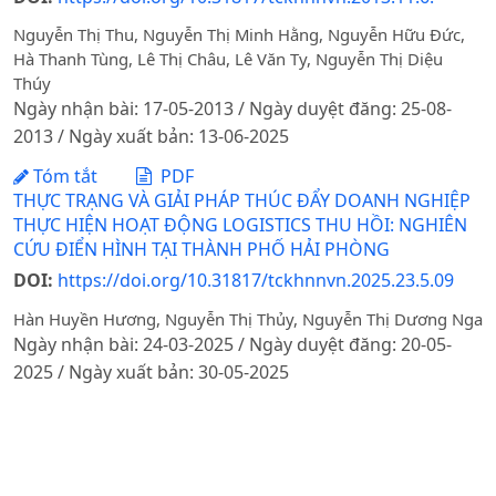
Nguyễn Thị Thu, Nguyễn Thị Minh Hằng, Nguyễn Hữu Đức,
Hà Thanh Tùng, Lê Thị Châu, Lê Văn Ty, Nguyễn Thị Diệu
Thúy
Ngày nhận bài: 17-05-2013 / Ngày duyệt đăng: 25-08-
2013 / Ngày xuất bản: 13-06-2025
Tóm tắt
PDF
THỰC TRẠNG VÀ GIẢI PHÁP THÚC ĐẨY DOANH NGHIỆP
THỰC HIỆN HOẠT ĐỘNG LOGISTICS THU HỒI: NGHIÊN
CỨU ĐIỂN HÌNH TẠI THÀNH PHỐ HẢI PHÒNG
DOI:
https://doi.org/10.31817/tckhnnvn.2025.23.5.09
Hàn Huyền Hương, Nguyễn Thị Thủy, Nguyễn Thị Dương Nga
Ngày nhận bài: 24-03-2025 / Ngày duyệt đăng: 20-05-
2025 / Ngày xuất bản: 30-05-2025
Tóm tắt
PDF
TỔNG QUAN KINH NGHIỆM QUỐC TẾ VỀ NÂNG CAO
CHẤT LƯỢNG NHÂN LỰC CHO CHUYỂN ĐỔI SỐ NGÀNH
DỆT MAY VÀ BÀI HỌC CHO VIỆT NAM