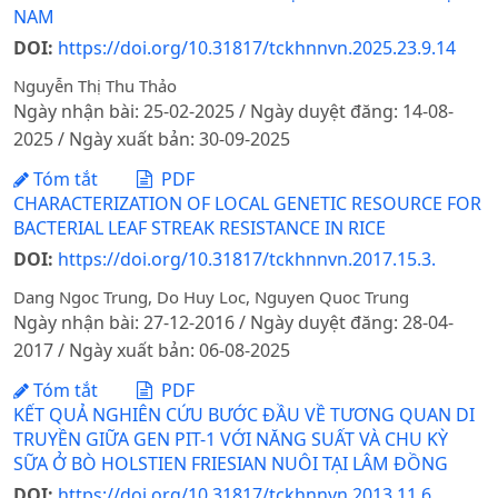
NAM
DOI:
https://doi.org/10.31817/tckhnnvn.2025.23.9.14
Nguyễn Thị Thu Thảo
Ngày nhận bài: 25-02-2025 / Ngày duyệt đăng: 14-08-
2025 / Ngày xuất bản: 30-09-2025
Tóm tắt
PDF
CHARACTERIZATION OF LOCAL GENETIC RESOURCE FOR
BACTERIAL LEAF STREAK RESISTANCE IN RICE
DOI:
https://doi.org/10.31817/tckhnnvn.2017.15.3.
Dang Ngoc Trung, Do Huy Loc, Nguyen Quoc Trung
Ngày nhận bài: 27-12-2016 / Ngày duyệt đăng: 28-04-
2017 / Ngày xuất bản: 06-08-2025
Tóm tắt
PDF
KẾT QUẢ NGHIÊN CỨU BƯỚC ĐẦU VỀ TƯƠNG QUAN DI
TRUYỀN GIỮA GEN PIT-1 VỚI NĂNG SUẤT VÀ CHU KỲ
SỮA Ở BÒ HOLSTIEN FRIESIAN NUÔI TẠI LÂM ĐỒNG
DOI:
https://doi.org/10.31817/tckhnnvn.2013.11.6.