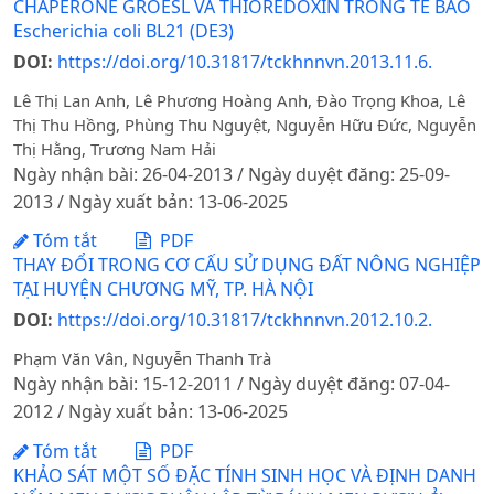
CHAPERONE GROESL VÀ THIOREDOXIN TRONG TẾ BÀO
Escherichia coli BL21 (DE3)
DOI:
https://doi.org/10.31817/tckhnnvn.2013.11.6.
Lê Thị Lan Anh, Lê Phương Hoàng Anh, Đào Trọng Khoa, Lê
Thị Thu Hồng, Phùng Thu Nguyệt, Nguyễn Hữu Đức, Nguyễn
Thị Hằng, Trương Nam Hải
Ngày nhận bài: 26-04-2013 / Ngày duyệt đăng: 25-09-
2013 / Ngày xuất bản: 13-06-2025
Tóm tắt
PDF
THAY ĐỔI TRONG CƠ CẤU SỬ DỤNG ĐẤT NÔNG NGHIỆP
TẠI HUYỆN CHƯƠNG MỸ, TP. HÀ NỘI
DOI:
https://doi.org/10.31817/tckhnnvn.2012.10.2.
Phạm Văn Vân, Nguyễn Thanh Trà
Ngày nhận bài: 15-12-2011 / Ngày duyệt đăng: 07-04-
2012 / Ngày xuất bản: 13-06-2025
Tóm tắt
PDF
KHẢO SÁT MỘT SỐ ĐẶC TÍNH SINH HỌC VÀ ĐỊNH DANH