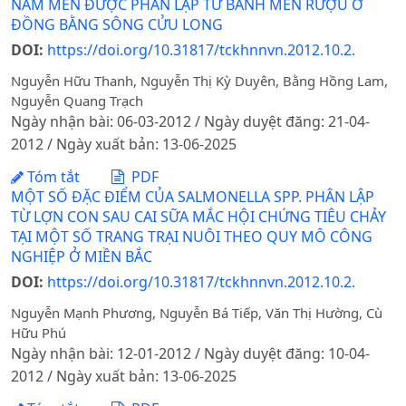
NẤM MEN ĐƯỢC PHÂN LẬP TỪ BÁNH MEN RƯỢU Ở
ĐỒNG BẰNG SÔNG CỬU LONG
DOI:
https://doi.org/10.31817/tckhnnvn.2012.10.2.
Nguyễn Hữu Thanh, Nguyễn Thị Kỳ Duyên, Bằng Hồng Lam,
Nguyễn Quang Trạch
Ngày nhận bài: 06-03-2012 / Ngày duyệt đăng: 21-04-
2012 / Ngày xuất bản: 13-06-2025
Tóm tắt
PDF
MỘT SỐ ĐẶC ĐIỂM CỦA SALMONELLA SPP. PHÂN LẬP
TỪ LỢN CON SAU CAI SỮA MẮC HỘI CHỨNG TIÊU CHẢY
TẠI MỘT SỐ TRANG TRẠI NUÔI THEO QUY MÔ CÔNG
NGHIỆP Ở MIỀN BẮC
DOI:
https://doi.org/10.31817/tckhnnvn.2012.10.2.
Nguyễn Mạnh Phương, Nguyễn Bá Tiếp, Văn Thị Hường, Cù
Hữu Phú
Ngày nhận bài: 12-01-2012 / Ngày duyệt đăng: 10-04-
2012 / Ngày xuất bản: 13-06-2025