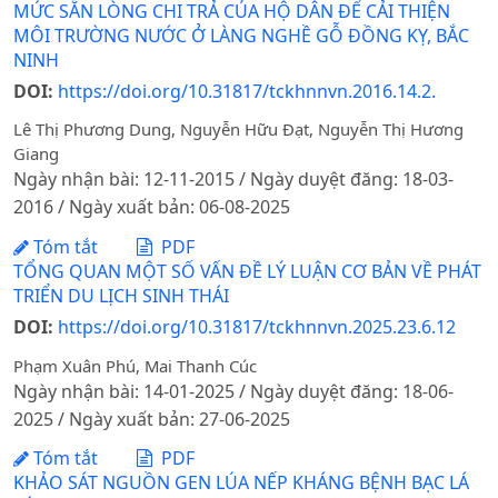
MỨC SẴN LÒNG CHI TRẢ CỦA HỘ DÂN ĐỂ CẢI THIỆN
MÔI TRƯỜNG NƯỚC Ở LÀNG NGHỀ GỖ ĐỒNG KỴ, BẮC
NINH
DOI:
https://doi.org/10.31817/tckhnnvn.2016.14.2.
Lê Thị Phương Dung, Nguyễn Hữu Đạt, Nguyễn Thị Hương
Giang
Ngày nhận bài: 12-11-2015 / Ngày duyệt đăng: 18-03-
2016 / Ngày xuất bản: 06-08-2025
Tóm tắt
PDF
TỔNG QUAN MỘT SỐ VẤN ĐỀ LÝ LUẬN CƠ BẢN VỀ PHÁT
TRIỂN DU LỊCH SINH THÁI
DOI:
https://doi.org/10.31817/tckhnnvn.2025.23.6.12
Phạm Xuân Phú, Mai Thanh Cúc
Ngày nhận bài: 14-01-2025 / Ngày duyệt đăng: 18-06-
2025 / Ngày xuất bản: 27-06-2025
Tóm tắt
PDF
KHẢO SÁT NGUỒN GEN LÚA NẾP KHÁNG BỆNH BẠC LÁ