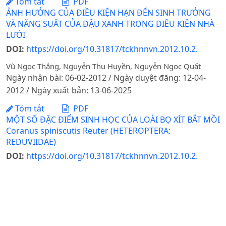
Tóm tắt
PDF
ẢNH HƯỞNG CỦA ĐIỀU KIỆN HẠN ĐẾN SINH TRƯỞNG
VÀ NĂNG SUẤT CỦA ĐẬU XANH TRONG ĐIỀU KIỆN NHÀ
LƯỚI
DOI:
https://doi.org/10.31817/tckhnnvn.2012.10.2.
Vũ Ngọc Thắng, Nguyễn Thu Huyền, Nguyễn Ngọc Quất
Ngày nhận bài: 06-02-2012 / Ngày duyệt đăng: 12-04-
2012 / Ngày xuất bản: 13-06-2025
Tóm tắt
PDF
MỘT SỐ ĐẶC ĐIỂM SINH HỌC CỦA LOÀI BỌ XÍT BẮT MỒI
Coranus spiniscutis Reuter (HETEROPTERA:
REDUVIIDAE)
DOI:
https://doi.org/10.31817/tckhnnvn.2012.10.2.
Nguyễn Duy Hồng, Trương Xuân Lan, Hà Quang Hùng
Ngày nhận bài: 05-01-2012 / Ngày duyệt đăng: 18-04-
2012 / Ngày xuất bản: 13-06-2025
Tóm tắt
PDF