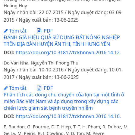
Hoàng Huy
Ngày nhận bài: 22-07-2015 / Ngày duyệt đăng: 03-09-
2015 / Ngày xuất bản: 13-06-2025
Tóm tắt
PDF
ĐÁNH GIÁ HIỆU QUẢ SỬ DỤNG ĐẤT NÔNG NGHIỆP
TRÊN ĐỊA BÀN HUYỆN ÂN THI, TỈNH HƯNG YÊN
DOI:
https://doi.org/10.31817/tckhnnvn.2016.14.12.
Do Van Nha, Nguyễn Thị Phong Thu
Ngày nhận bài: 10-10-2016 / Ngày duyệt đăng: 10-01-
2017 / Ngày xuất bản: 13-06-2025
Tóm tắt
PDF
Phân tích các dòng chu chuyển của lợn tại một tỉnh ở
miền Bắc Việt Nam và áp dụng trong xây dựng các
chiến lược giám sát bệnh truyền nhiễm
DOI:
https://doi.org/10.31817/tckhnnvn.2016.14.10.
E. Baudon, G. Fournie, D. T. Hiep, T. T. H. Pham, R. Duboz, M.
Ge Ly, M. Peiris, B. J. Cowling, V. D. Ton, M. Peyre