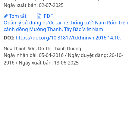
Ngày xuất bản: 02-07-2025
Tóm tắt
PDF
Quản lý sử dụng nước tại hệ thống tưới Nậm Rốm trên
cánh đồng Mường Thanh, Tây Bắc Việt Nam
DOI:
https://doi.org/10.31817/tckhnnvn.2016.14.10.
Ngô Thanh Sơn, Do Thi Thanh Duong
Ngày nhận bài: 05-04-2016 / Ngày duyệt đăng: 20-10-
2016 / Ngày xuất bản: 13-06-2025
Tóm tắt
PDF
ĐÁNH GIÁ HIỆU QUẢ CỦA MỘT SỐ MÔ HÌNH SỬ DỤNG
ĐẤT SẢN XUẤT NÔNG NGHIỆP HÀNG HOÁ TRÊN ĐỊA
BÀN HUYỆN LƯƠNG TÀI, TỈNH BẮC NINH
DOI:
https://doi.org/10.31817/tckhnnvn.2016.14.9.
Do Van Nha, Nguyễn Tuấn Anh, Nguyễn Khắc Việt Ba
Ngày nhận bài: 25-07-2016 / Ngày duyệt đăng: 20-10-
2016 / Ngày xuất bản: 13-06-2025