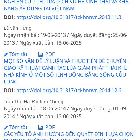
NGHIÊN CỨU CHI TRẢ DỊCH VỤ HỆ SINH THÁI VÀ KHẢ
NĂNG ÁP DỤNG TẠI VIỆT NAM
DOI:
https://doi.org/10.31817/tckhnnvn.2013.11.3.
Lê Văn Hưng
Ngày nhận bài: 19-05-2013 / Ngày duyệt đăng: 25-06-
2013 / Ngày xuất bản: 13-06-2025
Tóm tắt
PDF
MỘT SỐ VẤN ĐỀ LÝ LUẬN VÀ THỰC TIỄN ĐỂ CHUYỂN
GIAO KỸ THUẬT CANH TÁC LÚA GIẢM PHÁT THẢI KHÍ
NHÀ KÍNH Ở MỘT SỐ TỈNH ĐỒNG BẰNG SÔNG CỬU
LONG
DOI:
https://doi.org/10.31817/tckhnnvn.2014.12.6.
Trần Thu Hà, Đỗ Kim Chung
Ngày nhận bài: 18-06-2014 / Ngày duyệt đăng: 01-09-
2014 / Ngày xuất bản: 13-06-2025
Tóm tắt
PDF
CÁC YẾU TỐ ẢNH HƯỞNG ĐẾN QUYẾT ĐỊNH LỰA CHỌN