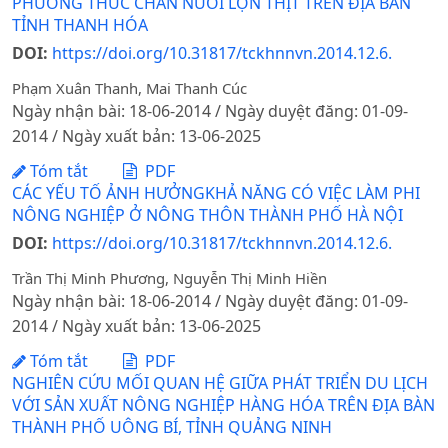
PHƯƠNG THỨC CHĂN NUÔI LỢN THỊT TRÊN ĐỊA BÀN
TỈNH THANH HÓA
DOI:
https://doi.org/10.31817/tckhnnvn.2014.12.6.
Phạm Xuân Thanh, Mai Thanh Cúc
Ngày nhận bài: 18-06-2014 / Ngày duyệt đăng: 01-09-
2014 / Ngày xuất bản: 13-06-2025
Tóm tắt
PDF
CÁC YẾU TỐ ẢNH HƯỞNGKHẢ NĂNG CÓ VIỆC LÀM PHI
NÔNG NGHIỆP Ở NÔNG THÔN THÀNH PHỐ HÀ NỘI
DOI:
https://doi.org/10.31817/tckhnnvn.2014.12.6.
Trần Thị Minh Phương, Nguyễn Thị Minh Hiền
Ngày nhận bài: 18-06-2014 / Ngày duyệt đăng: 01-09-
2014 / Ngày xuất bản: 13-06-2025
Tóm tắt
PDF
NGHIÊN CỨU MỐI QUAN HỆ GIỮA PHÁT TRIỂN DU LỊCH
VỚI SẢN XUẤT NÔNG NGHIỆP HÀNG HÓA TRÊN ĐỊA BÀN
THÀNH PHỐ UÔNG BÍ, TỈNH QUẢNG NINH