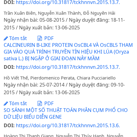
DOI:
https://doi.org/10.31817/tckhnnvn.2015.13.7.
Trần Xuân Biên, Nguyễn Xuân Thành, Đỗ Nguyên Hải
Ngày nhận bài: 05-08-2015 / Ngày duyệt đăng: 18-11-
2015 / Ngày xuất bản: 13-06-2025
Tóm tắt
PDF
CALCINEURIN B-LIKE PROTEIN OsCBL4 VÀ OsCBL5 THAM
GIA VÀO QUÁ TRÌNH TRUYỀN TÍN HIỆU KHI LÚA (Oryza
sativa L.) BỊ NGẬP Ở GIAI ĐOẠN NẢY MẦM
DOI:
https://doi.org/10.31817/tckhnnvn.2015.13.7.
Hồ Viết Thế, Pierdomenico Perata, Chiara Pucciariello
Ngày nhận bài: 25-07-2014 / Ngày duyệt đăng: 09-10-
2015 / Ngày xuất bản: 13-06-2025
Tóm tắt
PDF
SO SÁNH MỘT SỐ THUẬT TOÁN PHÂN CỤM PHỔ CHO
DỮ LIỆU BIỂU DIỄN GENE
DOI:
https://doi.org/10.31817/tckhnnvn.2015.13.6.
Hoàng Thị Thanh Giang, Nguyễn Thị Thúy Hạnh, Nguyễn