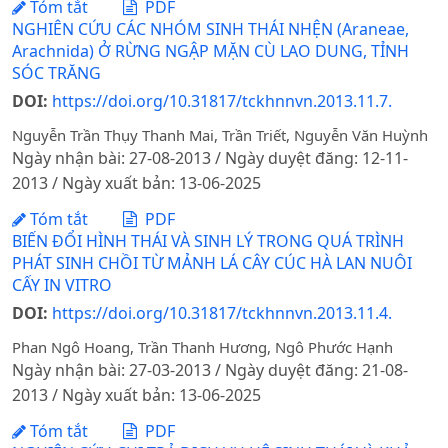
Tóm tắt
PDF
NGHIÊN CỨU CÁC NHÓM SINH THÁI NHỆN (Araneae,
Arachnida) Ở RỪNG NGẬP MẶN CÙ LAO DUNG, TỈNH
SÓC TRĂNG
DOI:
https://doi.org/10.31817/tckhnnvn.2013.11.7.
Nguyễn Trần Thụy Thanh Mai, Trần Triết, Nguyễn Văn Huỳnh
Ngày nhận bài: 27-08-2013 / Ngày duyệt đăng: 12-11-
2013 / Ngày xuất bản: 13-06-2025
Tóm tắt
PDF
BIẾN ĐỔI HÌNH THÁI VÀ SINH LÝ TRONG QUÁ TRÌNH
PHÁT SINH CHỒI TỪ MẢNH LÁ CÂY CÚC HÀ LAN NUÔI
CẤY IN VITRO
DOI:
https://doi.org/10.31817/tckhnnvn.2013.11.4.
Phan Ngô Hoang, Trần Thanh Hương, Ngô Phước Hạnh
Ngày nhận bài: 27-03-2013 / Ngày duyệt đăng: 21-08-
2013 / Ngày xuất bản: 13-06-2025
Tóm tắt
PDF