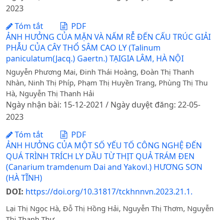
2023
Tóm tắt
PDF
ẢNH HƯỞNG CỦA MẶN VÀ NẤM RỄ ĐẾN CẤU TRÚC GIẢI
PHẪU CỦA CÂY THỔ SÂM CAO LY (Talinum
paniculatum(Jacq.) Gaertn.) TẠIGIA LÂM, HÀ NỘI
Nguyễn Phương Mai, Đinh Thái Hoàng, Đoàn Thị Thanh
Nhàn, Ninh Thị Phíp, Phạm Thị Huyền Trang, Phùng Thị Thu
Hà, Nguyễn Thị Thanh Hải
Ngày nhận bài: 15-12-2021 / Ngày duyệt đăng: 22-05-
2023
Tóm tắt
PDF
ẢNH HƯỞNG CỦA MỘT SỐ YẾU TỐ CÔNG NGHỆ ĐẾN
QUÁ TRÌNH TRÍCH LY DẦU TỪ THỊT QUẢ TRÁM ĐEN
(Canarium tramdenum Dai and Yakovl.) HƯƠNG SƠN
(HÀ TĨNH)
DOI:
https://doi.org/10.31817/tckhnnvn.2023.21.1.
Lại Thị Ngọc Hà, Đỗ Thị Hồng Hải, Nguyễn Thị Thơm, Nguyễn
Thị Thanh Thư