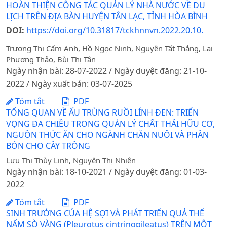
HOÀN THIỆN CÔNG TÁC QUẢN LÝ NHÀ NƯỚC VỀ DU
LỊCH TRÊN ĐỊA BÀN HUYỆN TÂN LẠC, TỈNH HÒA BÌNH
DOI:
https://doi.org/10.31817/tckhnnvn.2022.20.10.
Trương Thị Cẩm Anh, Hồ Ngọc Ninh, Nguyễn Tất Thắng, Lại
Phương Thảo, Bùi Thị Tân
Ngày nhận bài: 28-07-2022 / Ngày duyệt đăng: 21-10-
2022 / Ngày xuất bản: 03-07-2025
Tóm tắt
PDF
TỔNG QUAN VỀ ẤU TRÙNG RUỒI LÍNH ĐEN: TRIỂN
VỌNG ĐA CHIỀU TRONG QUẢN LÝ CHẤT THẢI HỮU CƠ,
NGUỒN THỨC ĂN CHO NGÀNH CHĂN NUÔI VÀ PHÂN
BÓN CHO CÂY TRỒNG
Lưu Thị Thùy Linh, Nguyễn Thị Nhiên
Ngày nhận bài: 18-10-2021 / Ngày duyệt đăng: 01-03-
2022
Tóm tắt
PDF
SINH TRƯỞNG CỦA HỆ SỢI VÀ PHÁT TRIỂN QUẢ THỂ
NẤM SÒ VÀNG (Pleurotus cintrinopileatus) TRÊN MỘT