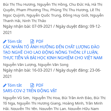
Bùi Thị Thu Hương, Nguyễn Thị Hồng, Chu Đức Hà, Hà Thị
Quyến, Phạm Phương Thu, Phùng Thị Thu Hương, Lê Thị
Ngọc Quỳnh, Nguyễn Quốc Trung, Đồng Huy Giới, Nguyễn
Thanh Hải, Ninh Thị Thảo
Ngày nhận bài: 07-09-2021 / Ngày duyệt đăng: 09-12-
2021
Tóm tắt
PDF
CÁC NHÂN TỐ ẢNH HƯỞNG ĐẾN CHẤT LƯỢNG ĐÀO
TẠO NGHỀ CHO LAO ĐỘNG NÔNG THÔN: LÝ LUẬN,
THỰC TIỄN VÀ BÀI HỌC KINH NGHIỆM CHO VIỆT NAM
Nguyễn Văn Lượng, Nguyễn Văn Song
Ngày nhận bài: 16-03-2021 / Ngày duyệt đăng: 23-06-
2021
Tóm tắt
PDF
SARS-COV-2 TRÊN ĐỘNG VẬT
Nguyễn Vũ Sơn, Nguyễn Thị Hoa, Bùi Trần Anh Đào, Bùi Thị
Tố Nga, Nguyễn Thị Hương Giang, Hoàng Minh, Trần Minh
Hải, Nguyễn Thị Yến, Nguyễn Thị Lan, Nguyễn Hữu Nam