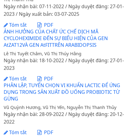
Ngày nhận bài: 07-11-2022 / Ngày duyệt đăng: 27-01-
2023 / Ngày xuất bản: 03-07-2025
Tóm tắt
PDF
ẢNH HƯỞNG CỦA CHẤT ỨC CHẾ DỊCH MÃ
CYCLOHEXIMIDE ĐẾN SỰ BIỂU HIỆN CỦA GEN
AtZAT12VÀ GEN AtFITTRÊN ARABIDOPSIS
Lê Thị Tuyết Châm, Vũ Thị Thúy Hằng
Ngày nhận bài: 18-10-2022 / Ngày duyệt đăng: 27-01-
2023
Tóm tắt
PDF
PHÂN LẬP, TUYỂN CHỌN VI KHUẨN LACTIC ĐỂ ỨNG
DỤNG TRONG SẢN XUẤT ĐỒ UỐNG PROBIOTIC TỪ
GỪNG
Vũ Quỳnh Hương, Vũ Thị Yến, Nguyễn Thị Thanh Thủy
Ngày nhận bài: 28-09-2022 / Ngày duyệt đăng: 20-12-
2022
Tóm tắt
PDF