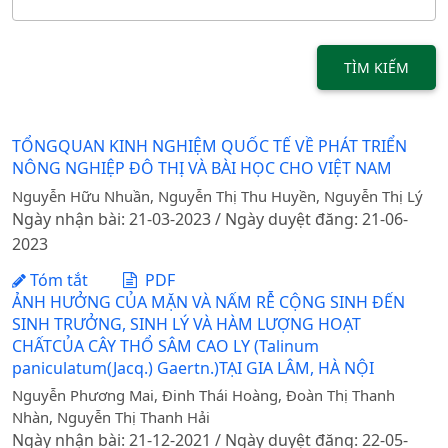
TÌM KIẾM
TỔNGQUAN KINH NGHIỆM QUỐC TẾ VỀ PHÁT TRIỂN
NÔNG NGHIỆP ĐÔ THỊ VÀ BÀI HỌC CHO VIỆT NAM
Nguyễn Hữu Nhuần, Nguyễn Thị Thu Huyền, Nguyễn Thị Lý
Ngày nhận bài: 21-03-2023 / Ngày duyệt đăng: 21-06-
2023
Tóm tắt
PDF
ẢNH HƯỞNG CỦA MẶN VÀ NẤM RỄ CỘNG SINH ĐẾN
SINH TRƯỞNG, SINH LÝ VÀ HÀM LƯỢNG HOẠT
CHẤTCỦA CÂY THỔ SÂM CAO LY (Talinum
paniculatum(Jacq.) Gaertn.)TẠI GIA LÂM, HÀ NỘI
Nguyễn Phương Mai, Đinh Thái Hoàng, Đoàn Thị Thanh
Nhàn, Nguyễn Thị Thanh Hải
Ngày nhận bài: 21-12-2021 / Ngày duyệt đăng: 22-05-