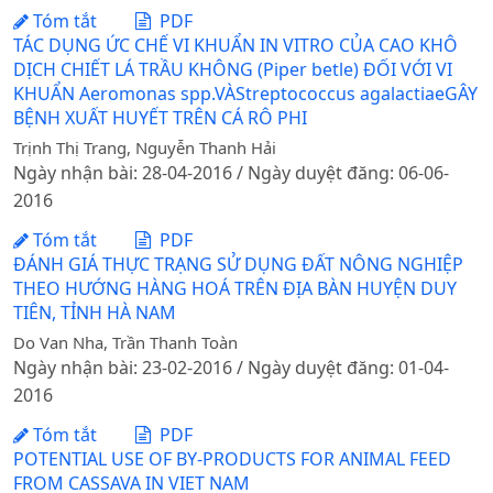
Tóm tắt
PDF
TÁC DỤNG ỨC CHẾ VI KHUẨN IN VITRO CỦA CAO KHÔ
DỊCH CHIẾT LÁ TRẦU KHÔNG (Piper betle) ĐỐI VỚI VI
KHUẨN Aeromonas spp.VÀStreptococcus agalactiaeGÂY
BỆNH XUẤT HUYẾT TRÊN CÁ RÔ PHI
Trịnh Thị Trang, Nguyễn Thanh Hải
Ngày nhận bài: 28-04-2016 / Ngày duyệt đăng: 06-06-
2016
Tóm tắt
PDF
ĐÁNH GIÁ THỰC TRẠNG SỬ DỤNG ĐẤT NÔNG NGHIỆP
THEO HƯỚNG HÀNG HOÁ TRÊN ĐỊA BÀN HUYỆN DUY
TIÊN, TỈNH HÀ NAM
Do Van Nha, Trần Thanh Toàn
Ngày nhận bài: 23-02-2016 / Ngày duyệt đăng: 01-04-
2016
Tóm tắt
PDF
POTENTIAL USE OF BY-PRODUCTS FOR ANIMAL FEED
FROM CASSAVA IN VIET NAM