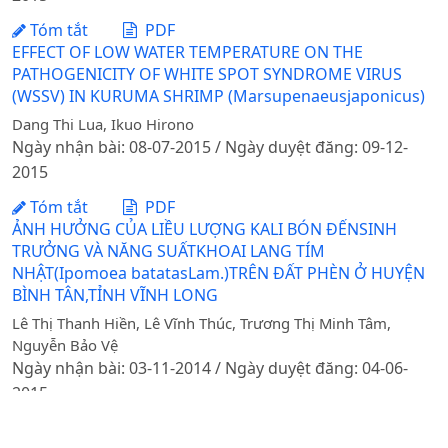
Tóm tắt
PDF
EFFECT OF LOW WATER TEMPERATURE ON THE
PATHOGENICITY OF WHITE SPOT SYNDROME VIRUS
(WSSV) IN KURUMA SHRIMP (Marsupenaeusjaponicus)
Dang Thi Lua, Ikuo Hirono
Ngày nhận bài: 08-07-2015 / Ngày duyệt đăng: 09-12-
2015
Tóm tắt
PDF
ẢNH HƯỞNG CỦA LIỀU LƯỢNG KALI BÓN ĐẾNSINH
TRƯỞNG VÀ NĂNG SUẤTKHOAI LANG TÍM
NHẬT(Ipomoea batatasLam.)TRÊN ĐẤT PHÈN Ở HUYỆN
BÌNH TÂN,TỈNH VĨNH LONG
Lê Thị Thanh Hiền, Lê Vĩnh Thúc, Trương Thị Minh Tâm,
Nguyễn Bảo Vệ
Ngày nhận bài: 03-11-2014 / Ngày duyệt đăng: 04-06-
2015
Tóm tắt
PDF