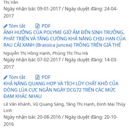
Thị Vân
Ngày nhận bài: 09-01-2017 / Ngày duyệt đăng: 24-04-
2017
Tóm tắt
PDF
ẢNH HƯỞNG CỦA POLYME GIỮ ẨM ĐẾN SINH TRƯỞNG,
PHÁT TRIỂN VÀ TĂNG CƯỜNG KHẢ NĂNG CHỊU HẠN CỦA
RAU CẢI XANH (Brassica juncea) TRỒNG TRÊN GIÁ THỂ
Nguyễn Thị Hồng Hạnh, Phùng Thị Thu Hà
Ngày nhận bài: 07-02-2017 / Ngày duyệt đăng: 14-03-
2017
Tóm tắt
PDF
KHẢ NĂNG QUANG HỢP VÀ TÍCH LŨY CHẤT KHÔ CỦA
DÒNG LÚA CỰC NGẮN NGÀY DCG72 TRÊN CÁC MỨC
ĐẠM KHÁC NHAU
Lê Văn Khánh, Vũ Quang Sáng, Tăng Thị Hạnh, Đinh Mai Thùy
Linh
Ngày nhận bài: 20-08-2016 / Ngày duyệt đăng: 20-10-
2016