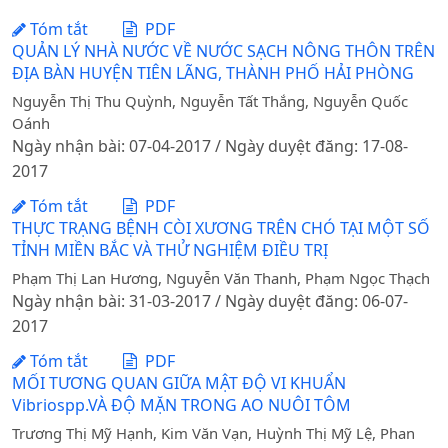
Tóm tắt
PDF
QUẢN LÝ NHÀ NƯỚC VỀ NƯỚC SẠCH NÔNG THÔN TRÊN
ĐỊA BÀN HUYỆN TIÊN LÃNG, THÀNH PHỐ HẢI PHÒNG
Nguyễn Thị Thu Quỳnh, Nguyễn Tất Thắng, Nguyễn Quốc
Oánh
Ngày nhận bài: 07-04-2017 / Ngày duyệt đăng: 17-08-
2017
Tóm tắt
PDF
THỰC TRẠNG BỆNH CÒI XƯƠNG TRÊN CHÓ TẠI MỘT SỐ
TỈNH MIỀN BẮC VÀ THỬ NGHIỆM ĐIỀU TRỊ
Phạm Thị Lan Hương, Nguyễn Văn Thanh, Phạm Ngọc Thạch
Ngày nhận bài: 31-03-2017 / Ngày duyệt đăng: 06-07-
2017
Tóm tắt
PDF
MỐI TƯƠNG QUAN GIỮA MẬT ĐỘ VI KHUẨN
Vibriospp.VÀ ĐỘ MẶN TRONG AO NUÔI TÔM
Trương Thị Mỹ Hạnh, Kim Văn Vạn, Huỳnh Thị Mỹ Lệ, Phan