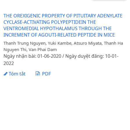
THE OREXIGENIC PROPERTY OF PITUITARY ADENYLATE
CYCLASE-ACTIVATING POLYPEPTIDEIN THE
VENTROMEDIAL HYPOTHALAMUS THROUGH THE
INCREMENT OF AGOUTI-RELATED PEPTIDE IN MICE
Thanh Trung Nguyen, Yuki Kambe, Atsuro Miyata, Thanh Ha
Nguyen Thi, Van Phai Dam
Ngày nhận bài: 01-06-2020 / Ngày duyệt đăng: 10-01-
2022
Tóm tắt
PDF
1 - 1 của 1 mục
Tạp chí Khoa học Nông nghiệp Việt Nam - Học viện
Nông nghiệp Việt Nam
Địa chỉ: Đường Ngô Xuân Quảng, xã Gia Lâm, thành phố
Hà Nội