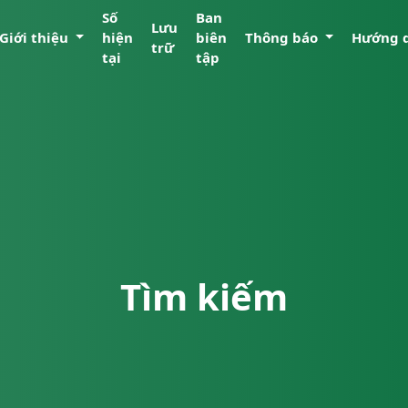
Số
Ban
Lưu
Giới thiệu
hiện
biên
Thông báo
Hướng 
trữ
tại
tập
Tìm kiếm