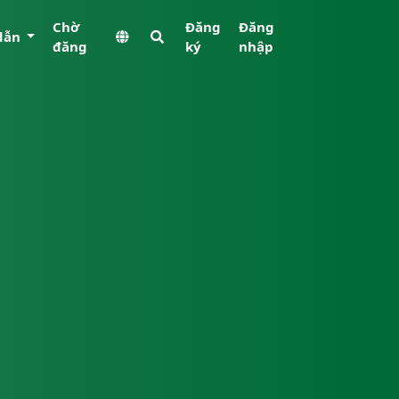
Chờ
Đăng
Đăng
dẫn
đăng
ký
nhập