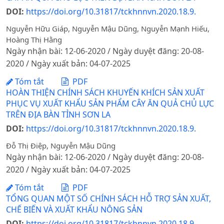
DOI:
https://doi.org/10.31817/tckhnnvn.2020.18.9.
Nguyễn Hữu Giáp, Nguyễn Mậu Dũng, Nguyễn Mạnh Hiếu,
Hoàng Thị Hằng
Ngày nhận bài: 12-06-2020 / Ngày duyệt đăng: 20-08-
2020 / Ngày xuất bản: 04-07-2025
Tóm tắt
PDF
HOÀN THIỆN CHÍNH SÁCH KHUYẾN KHÍCH SẢN XUẤT
PHỤC VỤ XUẤT KHẨU SẢN PHẨM CÂY ĂN QUẢ CHỦ LỰC
TRÊN ĐỊA BÀN TỈNH SƠN LA
DOI:
https://doi.org/10.31817/tckhnnvn.2020.18.9.
Đỗ Thị Điệp, Nguyễn Mậu Dũng
Ngày nhận bài: 12-06-2020 / Ngày duyệt đăng: 20-08-
2020 / Ngày xuất bản: 04-07-2025
Tóm tắt
PDF
TỔNG QUAN MỘT SỐ CHÍNH SÁCH HỖ TRỢ SẢN XUẤT,
CHẾ BIẾN VÀ XUẤT KHẨU NÔNG SẢN
DOI:
https://doi.org/10.31817/tckhnnvn.2020.18.9.