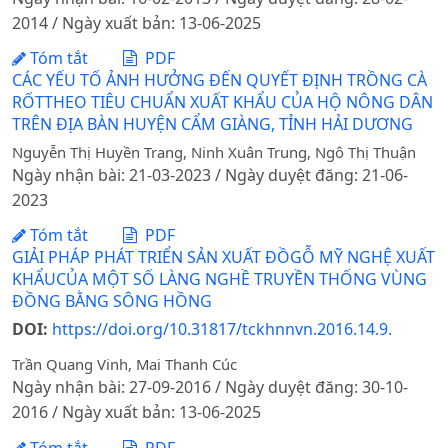
2014 / Ngày xuất bản: 13-06-2025
Tóm tắt
PDF
CÁC YẾU TỐ ẢNH HƯỞNG ĐẾN QUYẾT ĐỊNH TRỒNG CÀ
RỐTTHEO TIÊU CHUẨN XUẤT KHẨU CỦA HỘ NÔNG DÂN
TRÊN ĐỊA BÀN HUYỆN CẨM GIÀNG, TỈNH HẢI DƯƠNG
Nguyễn Thị Huyền Trang, Ninh Xuân Trung, Ngô Thị Thuận
Ngày nhận bài: 21-03-2023 / Ngày duyệt đăng: 21-06-
2023
Tóm tắt
PDF
GIẢI PHÁP PHÁT TRIỂN SẢN XUẤT ĐỒGỖ MỸ NGHỆ XUẤT
KHẨUCỦA MỘT SỐ LÀNG NGHỀ TRUYỀN THỐNG VÙNG
ĐỒNG BẰNG SÔNG HỒNG
DOI:
https://doi.org/10.31817/tckhnnvn.2016.14.9.
Trần Quang Vinh, Mai Thanh Cúc
Ngày nhận bài: 27-09-2016 / Ngày duyệt đăng: 30-10-
2016 / Ngày xuất bản: 13-06-2025
Tóm tắt
PDF