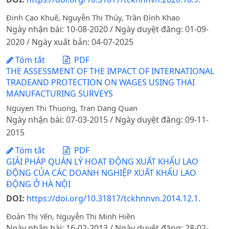
Đinh Cao Khuê, Nguyễn Thị Thúy, Trần Đình Khao
Ngày nhận bài: 10-08-2020 / Ngày duyệt đăng: 01-09-
2020 / Ngày xuất bản: 04-07-2025
Tóm tắt
PDF
THE ASSESSMENT OF THE IMPACT OF INTERNATIONAL
TRADEAND PROTECTION ON WAGES USING THAI
MANUFACTURING SURVEYS
Nguyen Thi Thuong, Tran Dang Quan
Ngày nhận bài: 07-03-2015 / Ngày duyệt đăng: 09-11-
2015
Tóm tắt
PDF
GIẢI PHÁP QUẢN LÝ HOẠT ĐỘNG XUẤT KHẨU LAO
ĐỘNG CỦA CÁC DOANH NGHIỆP XUẤT KHẨU LAO
ĐỘNG Ở HÀ NỘI
DOI:
https://doi.org/10.31817/tckhnnvn.2014.12.1.
Đoàn Thị Yến, Nguyễn Thị Minh Hiền
Ngày nhận bài: 16-02-2013 / Ngày duyệt đăng: 28-02-