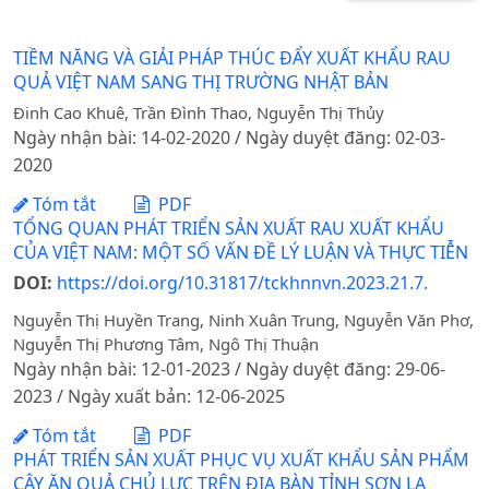
TIỀM NĂNG VÀ GIẢI PHÁP THÚC ĐẨY XUẤT KHẨU RAU
QUẢ VIỆT NAM SANG THỊ TRƯỜNG NHẬT BẢN
Đinh Cao Khuê, Trần Đình Thao, Nguyễn Thị Thủy
Ngày nhận bài: 14-02-2020 / Ngày duyệt đăng: 02-03-
2020
Tóm tắt
PDF
TỔNG QUAN PHÁT TRIỂN SẢN XUẤT RAU XUẤT KHẨU
CỦA VIỆT NAM: MỘT SỐ VẤN ĐỀ LÝ LUẬN VÀ THỰC TIỄN
DOI:
https://doi.org/10.31817/tckhnnvn.2023.21.7.
Nguyễn Thị Huyền Trang, Ninh Xuân Trung, Nguyễn Văn Phơ,
Nguyễn Thị Phương Tâm, Ngô Thị Thuận
Ngày nhận bài: 12-01-2023 / Ngày duyệt đăng: 29-06-
2023 / Ngày xuất bản: 12-06-2025
Tóm tắt
PDF
PHÁT TRIỂN SẢN XUẤT PHỤC VỤ XUẤT KHẨU SẢN PHẨM
CÂY ĂN QUẢ CHỦ LỰC TRÊN ĐỊA BÀN TỈNH SƠN LA