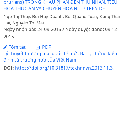
pruriens) TRONG KHẨU PHẦN ĐẾN THU NHẬN, TIÊU
HÓA THỨC ĂN VÀ CHUYỂN HÓA NITƠ TRÊN DÊ
Ngô Thị Thùy, Bùi Huy Doanh, Bùi Quang Tuấn, Đặng Thái
Hải, Nguyễn Thị Mai
Ngày nhận bài: 24-09-2015 / Ngày duyệt đăng: 09-12-
2015
Tóm tắt
PDF
Lý thuyết thương mại quốc tế mới: Bằng chứng kiểm
định từ trường hợp của Việt Nam
DOI:
https://doi.org/10.31817/tckhnnvn.2013.11.3.
Hoang Chi Cuong , ĐỗThịBíchNgọc, BùiThịThanh Nhàn
Ngày nhận bài: 15-04-2013 / Ngày duyệt đăng: 18-06-
2013 / Ngày xuất bản: 13-06-2025
Tóm tắt
PDF
NĂNG LỰC CANH TRANH VỀ GIÁ CÁ NGỪ XUẤT
KHẨUCỦA VIỆT NAM VÀO THỊ TRƯỜNG MỸ GIAI ĐOẠN
2006 - 2015
Lưu Văn Huy, Nguyễn Hữu Ngoan, Nguyễn Tiến Hưng