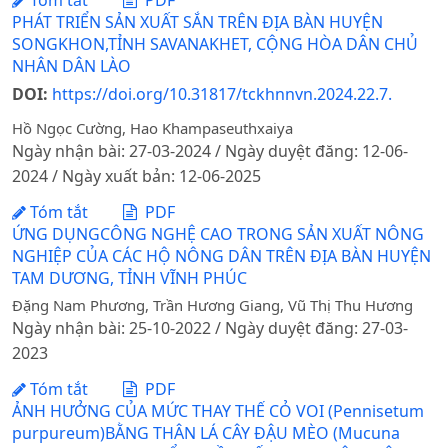
PHÁT TRIỂN SẢN XUẤT SẮN TRÊN ĐỊA BÀN HUYỆN
SONGKHON,TỈNH SAVANAKHET, CỘNG HÒA DÂN CHỦ
NHÂN DÂN LÀO
DOI:
https://doi.org/10.31817/tckhnnvn.2024.22.7.
Hồ Ngọc Cường, Hao Khampaseuthxaiya
Ngày nhận bài: 27-03-2024 / Ngày duyệt đăng: 12-06-
2024 / Ngày xuất bản: 12-06-2025
Tóm tắt
PDF
ỨNG DỤNGCÔNG NGHỆ CAO TRONG SẢN XUẤT NÔNG
NGHIỆP CỦA CÁC HỘ NÔNG DÂN TRÊN ĐỊA BÀN HUYỆN
TAM DƯƠNG, TỈNH VĨNH PHÚC
Đặng Nam Phương, Trần Hương Giang, Vũ Thị Thu Hương
Ngày nhận bài: 25-10-2022 / Ngày duyệt đăng: 27-03-
2023
Tóm tắt
PDF
ẢNH HƯỞNG CỦA MỨC THAY THẾ CỎ VOI (Pennisetum
purpureum)BẰNG THÂN LÁ CÂY ĐẬU MÈO (Mucuna