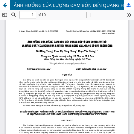
ẢNH HƯỞNG CỦA LƯỢNG ĐẠM BÓN ĐẾN QUANG HỢP Ở GIAI ĐOẠN SAU TRỖ VÀ NĂNG SUẤT CỦA DÒNG LÚA CẢI TIẾN MANG GENE GN1a TĂNG SỐ HẠT TRÊN BÔNG