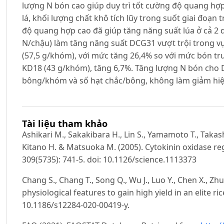
lượng N bón cao giúp duy trì tốt cường độ quang hợp,
lá, khối lượng chất khô tích lũy trong suốt giai đoạn tr
độ quang hợp cao đã giúp tăng năng suất lúa ở cả 2
N/chậu) làm tăng năng suất DCG31 vượt trội trong v
(57,5 g/khóm), với mức tăng 26,4% so với mức bón tr
KD18 (43 g/khóm), tăng 6,7%. Tăng lượng N bón cho 
bông/khóm và số hạt chắc/bông, không làm giảm hiệu
Tài liệu tham khảo
Ashikari M., Sakakibara H., Lin S., Yamamoto T., Takash
Kitano H. & Matsuoka M. (2005). Cytokinin oxidase reg
309(5735): 741-5. doi: 10.1126/science.1113373
Chang S., Chang T., Song Q., Wu J., Luo Y., Chen X., Zh
physiological features to gain high yield in an elite rice
10.1186/s12284-020-00419-y.