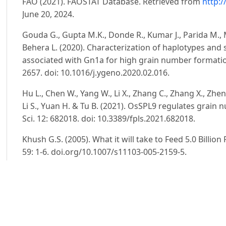
FAO (2021). FAOSTAT Database. Retrieved from
http:
June 20, 2024.
Gouda G., Gupta M.K., Donde R., Kumar J., Parida M., 
Behera L. (2020). Characterization of haplotypes and
associated with Gn1a for high grain number formation
2657. doi: 10.1016/j.ygeno.2020.02.016.
Hu L., Chen W., Yang W., Li X., Zhang C., Zhang X., Zheng 
Li S., Yuan H. & Tu B. (2021). OsSPL9 regulates grain n
Sci. 12: 682018. doi: 10.3389/fpls.2021.682018.
Khush G.S. (2005). What it will take to Feed 5.0 Billion
59: 1-6. doi.org/10.1007/s11103-005-2159-5.
Ladha J.K., Pathak H., Krupnik T.J., Six J. & van Kessel C.
cereal production: retrospects and prospects. Advanc
doi.org/10.1016/S0065-2113(05)87003-8.
Lê Văn Khánh, Vũ Quang Sáng, Tăng Thị Hạnh & Đinh 