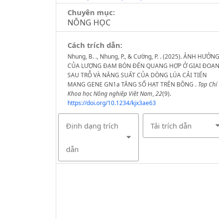
Chuyên mục:
NÔNG HỌC
Cách trích dẫn:
Nhung, B. ., Nhung, P., & Cường, P. . (2025). ẢNH HƯỞN
CỦA LƯỢNG ĐẠM BÓN ĐẾN QUANG HỢP Ở GIAI ĐOẠ
SAU TRỖ VÀ NĂNG SUẤT CỦA DÒNG LÚA CẢI TIẾN
MANG GENE GN1a TĂNG SỐ HẠT TRÊN BÔNG .
Tạp Chí
Khoa học Nông nghiệp Việt Nam
,
22
(9).
https://doi.org/10.1234/kjx3ae63
Định dạng trích
Tải trích dẫn
dẫn