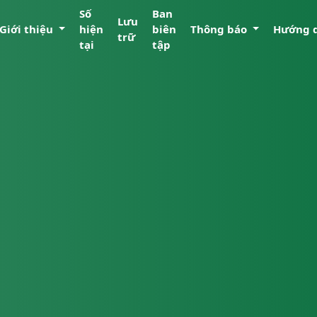
Số
Ban
Lưu
Giới thiệu
hiện
biên
Thông báo
Hướng 
trữ
tại
tập