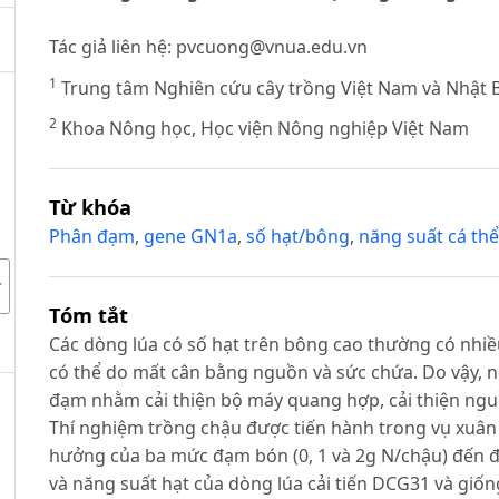
Tác giả liên hệ:
pvcuong@vnua.edu.vn
1
Trung tâm Nghiên cứu cây trồng Việt Nam và Nhật 
2
Khoa Nông học, Học viện Nông nghiệp Việt Nam
G
N
Từ khóa
Phân đạm
,
gene GN1a
,
số hạt/bông
,
năng suất cá thể
Tóm tắt
Các dòng lúa có số hạt trên bông cao thường có nhiều
có thể do mất cân bằng nguồn và sức chứa. Do vậy, 
đạm nhằm cải thiện bộ máy quang hợp, cải thiện nguồ
Thí nghiệm trồng chậu được tiến hành trong vụ xuâ
hưởng của ba mức đạm bón (0, 1 và 2g N/chậu) đến đặ
và năng suất hạt của dòng lúa cải tiến DCG31 và giố