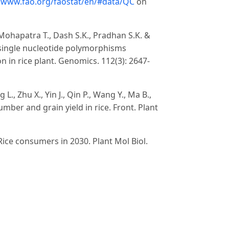
//www.fao.org/faostat/en/#data/QC
on
Mohapatra T., Dash S.K., Pradhan S.K. &
 single nucleotide polymorphisms
 in rice plant. Genomics. 112(3): 2647-
L., Zhu X., Yin J., Qin P., Wang Y., Ma B.,
umber and grain yield in rice. Front. Plant
 Rice consumers in 2030. Plant Mol Biol.
 (2005). Efficiency of fertilizer nitrogen in
es in agronomy. 87: 85-156.
Mai Thùy Linh (2016). Khả năng quang