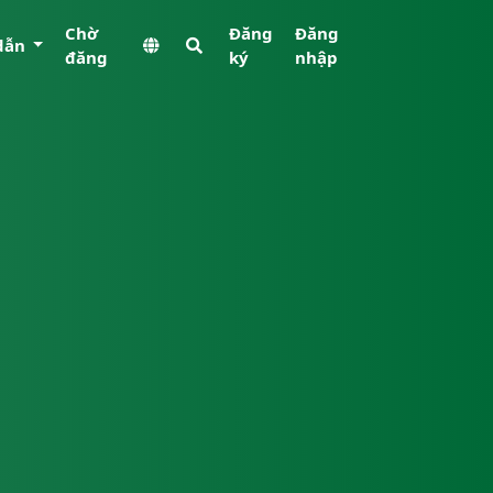
Chờ
Đăng
Đăng
dẫn
đăng
ký
nhập