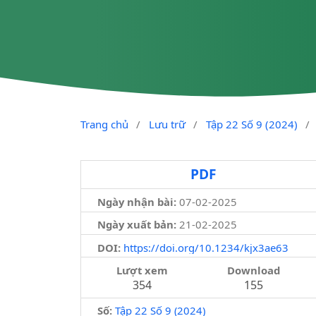
Trang chủ
/
Lưu trữ
/
Tập 22 Số 9 (2024)
/
PDF
Ngày nhận bài:
07-02-2025
Ngày xuất bản:
21-02-2025
DOI:
https://doi.org/10.1234/kjx3ae63
Lượt xem
Download
354
155
Số:
Tập 22 Số 9 (2024)