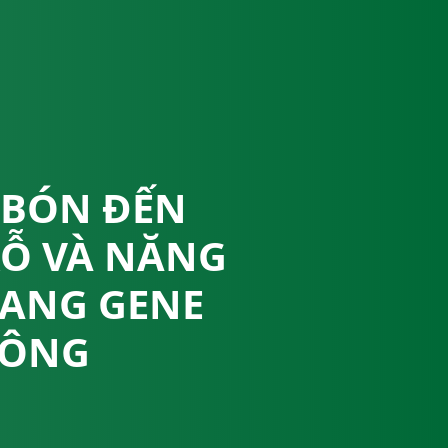
 BÓN ĐẾN
RỖ VÀ NĂNG
MANG GENE
BÔNG