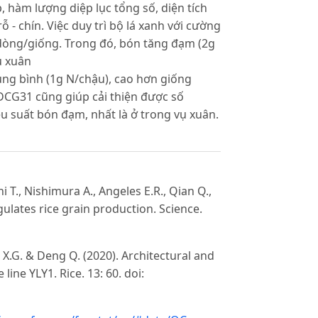
 hàm lượng diệp lục tổng số, diện tích
ỗ - chín. Việc duy trì bộ lá xanh với cường
 dòng/giống. Trong đó, bón tăng đạm (2g
ụ xuân
ung bình (1g N/chậu), cao hơn giống
DCG31 cũng giúp cải thiện được số
 suất bón đạm, nhất là ở trong vụ xuân.
i T., Nishimura A., Angeles E.R., Qian Q.,
ulates rice grain production. Science.
u X.G. & Deng Q. (2020). Architectural and
 line YLY1. Rice. 13: 60. doi: