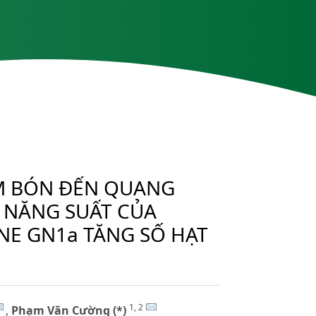
M BÓN ĐẾN QUANG
À NĂNG SUẤT CỦA
NE GN1a TĂNG SỐ HẠT
1, 2
,
Phạm Văn Cường (*)