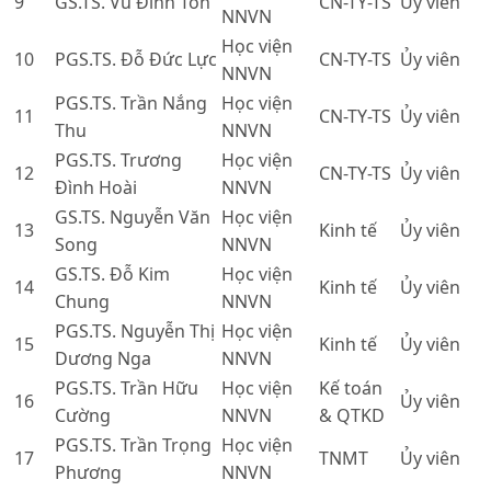
9
GS.TS. Vũ Đình Tôn
CN-TY-TS
Ủy viên
NNVN
Học viện
10
PGS.TS. Đỗ Đức Lực
CN-TY-TS
Ủy viên
NNVN
PGS.TS. Trần Nắng
Học viện
11
CN-TY-TS
Ủy viên
Thu
NNVN
PGS.TS. Trương
Học viện
12
CN-TY-TS
Ủy viên
Đình Hoài
NNVN
GS.TS. Nguyễn Văn
Học viện
13
Kinh tế
Ủy viên
Song
NNVN
GS.TS. Đỗ Kim
Học viện
14
Kinh tế
Ủy viên
Chung
NNVN
PGS.TS. Nguyễn Thị
Học viện
15
Kinh tế
Ủy viên
Dương Nga
NNVN
PGS.TS. Trần Hữu
Học viện
Kế toán
16
Ủy viên
Cường
NNVN
& QTKD
PGS.TS. Trần Trọng
Học viện
17
TNMT
Ủy viên
Phương
NNVN