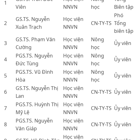
1
Viên
NNVN
học
Biên tập
Phó
GS.TS. Nguyễn
Học viện
2
CN-TY-TS
Tổng
Xuân Trạch
NNVN
biên tập
GS.TS. Phạm Văn
Học viện
Nông
3
Ủy viên
Cường
NNVN
học
PGS.TS. Nguyễn
Học viện
Nông
4
Ủy viên
Đức Tùng
NNVN
học
PGS.TS. Vũ Đình
Học viện
Nông
5
Ủy viên
Hòa
NNVN
học
GS.TS. Nguyễn Thị
Học viện
6
CN-TY-TS
Ủy viên
Lan
NNVN
PGS.TS. Huỳnh Thị
Học viện
7
CN-TY-TS
Ủy viên
Mỹ Lệ
NNVN
PGS.TS. Nguyễn
Học viện
8
CN-TY-TS
Ủy viên
Văn Giáp
NNVN
Học viện