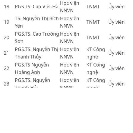
Học viện
18
PGS.TS. Cao Việt Hà
TNMT
Ủy viên
NNVN
TS. Nguyễn Thị Bích
Học viện
19
TNMT
Ủy viên
Yên
NNVN
PGS.TS. Cao Trường
Học viện
20
TNMT
Ủy viên
Sơn
NNVN
PGS.TS. Nguyễn Thị
Học viện
KT Công
21
Ủy viên
Thanh Thủy
NNVN
nghệ
PGS.TS Nguyễn
Học viện
KT Công
22
Ủy viên
Hoàng Anh
NNVN
nghệ
PGS.TS. Nguyễn
Học viện
KT Công
23
Ủy viên
Thanh Hải
NNVN
nghệ
ĐH Nông
KT Công
24
GS. Nguyễn Hay
lâm Tp.
Ủy viên
nghệ
HCM
PGS.TS. Nguyễn
Học viện
KT Công
25
Ủy viên
Xuân Cảnh
NNVN
nghệ