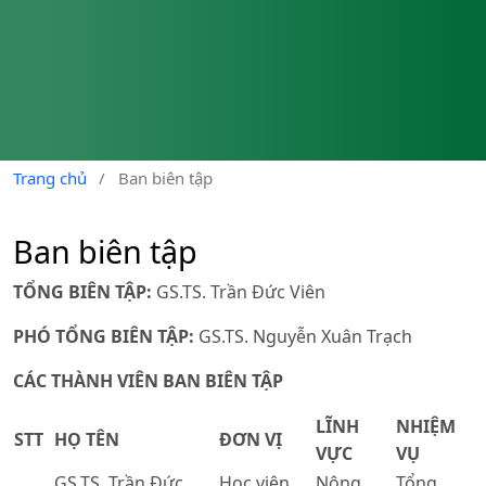
Trang chủ
/
Ban biên tập
Ban biên tập
TỔNG BIÊN TẬP:
GS.TS. Trần Đức Viên
PHÓ TỔNG BIÊN TẬP:
GS.TS. Nguyễn Xuân Trạch
CÁC THÀNH VIÊN BAN BIÊN TẬP
LĨNH
NHIỆM
STT
HỌ TÊN
ĐƠN VỊ
VỰC
VỤ
GS.TS. Trần Đức
Học viện
Nông
Tổng