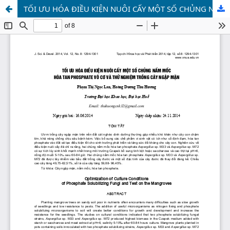
TỐI ƯU HÓA ĐIỀU KIỆN NUÔI CẤY MỘT SỐ CHỦNG NẤM MỐC HÒA TAN PHOSPHATE VÔ CƠ VÀ THỬ NGHIỆM TRỒNG CÂY NGẬP MẶN