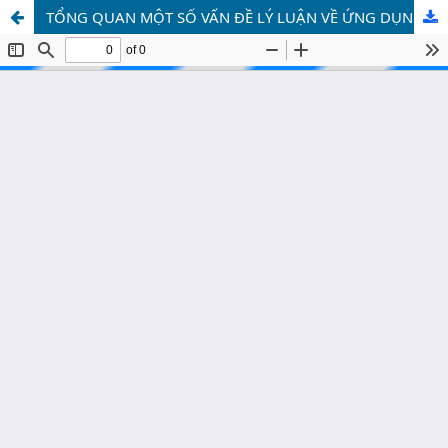
TỔNG QUAN MỘT SỐ VẤN ĐỀ LÝ LUẬN VỀ ỨNG DỤNG CÔNG NGHỆ SỐ TRONG NÔNG NGHIỆP