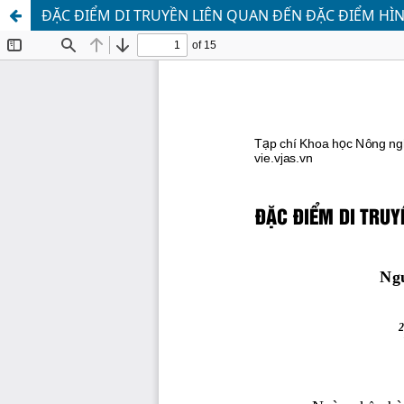
ĐẶC ĐIỂM DI TRUYỀN LIÊN QUAN ĐẾN ĐẶC ĐIỂM HÌ