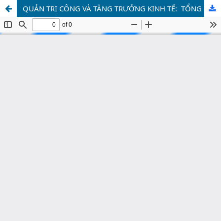
QUẢN TRỊ CÔNG VÀ TĂNG TRƯỞNG KINH TẾ: TỔNG QUAN BẰNG PHƯƠNG PHÁP TRẮC LƯỢNG THƯ MỤC GIAI ĐOẠN 2001-2024