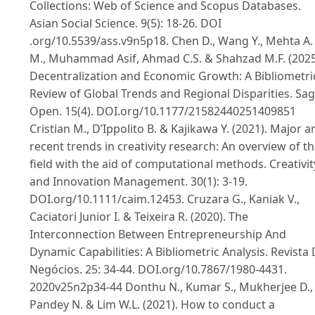
Collections: Web of Science and Scopus Databases.
Asian Social Science. 9(5): 18-26. DOI
.org/10.5539/ass.v9n5p18. Chen D., Wang Y., Mehta A.
M., Muhammad Asif, Ahmad C.S. & Shahzad M.F. (2025
Decentralization and Economic Growth: A Bibliometri
Review of Global Trends and Regional Disparities. Sa
Open. 15(4). DOI.org/10.1177/21582440251409851
Cristian M., D’Ippolito B. & Kajikawa Y. (2021). Major a
recent trends in creativity research: An overview of t
field with the aid of computational methods. Creativit
and Innovation Management. 30(1): 3-19.
DOI.org/10.1111/caim.12453. Cruzara G., Kaniak V.,
Caciatori Junior I. & Teixeira R. (2020). The
Interconnection Between Entrepreneurship And
Dynamic Capabilities: A Bibliometric Analysis. Revista
Negócios. 25: 34-44. DOI.org/10.7867/1980-4431.
2020v25n2p34-44 Donthu N., Kumar S., Mukherjee D.,
Pandey N. & Lim W.L. (2021). How to conduct a