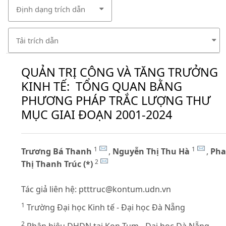
Định dạng trích dẫn
Tải trích dẫn
QUẢN TRỊ CÔNG VÀ TĂNG TRƯỞNG
KINH TẾ: TỔNG QUAN BẰNG
PHƯƠNG PHÁP TRẮC LƯỢNG THƯ
MỤC GIAI ĐOẠN 2001-2024
1
1
Trương Bá Thanh
,
Nguyễn Thị Thu Hà
,
Ph
2
Thị Thanh Trúc (*)
Tác giả liên hệ:
ptttruc@kontum.udn.vn
1
Trường Đại học Kinh tế - Đại học Đà Nẵng
2
Phân hiệu ĐHĐN tại Kon Tum - Đại học Đà Nẵng