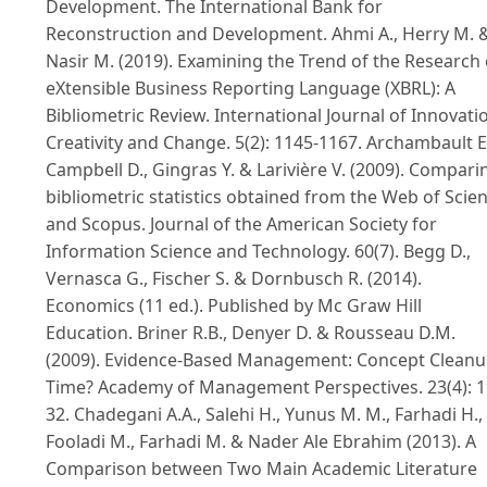
Development. The International Bank for
Reconstruction and Development. Ahmi A., Herry M. 
Nasir M. (2019). Examining the Trend of the Research
eXtensible Business Reporting Language (XBRL): A
Bibliometric Review. International Journal of Innovati
Creativity and Change. 5(2): 1145-1167. Archambault E
Campbell D., Gingras Y. & Larivière V. (2009). Compari
bibliometric statistics obtained from the Web of Scie
and Scopus. Journal of the American Society for
Information Science and Technology. 60(7). Begg D.,
Vernasca G., Fischer S. & Dornbusch R. (2014).
Economics (11 ed.). Published by Mc Graw Hill
Education. Briner R.B., Denyer D. & Rousseau D.M.
(2009). Evidence-Based Management: Concept Clean
Time? Academy of Management Perspectives. 23(4): 1
32. Chadegani A.A., Salehi H., Yunus M. M., Farhadi H.,
Fooladi M., Farhadi M. & Nader Ale Ebrahim (2013). A
Comparison between Two Main Academic Literature