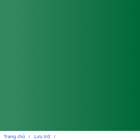
Trang chủ
/
Lưu trữ
/