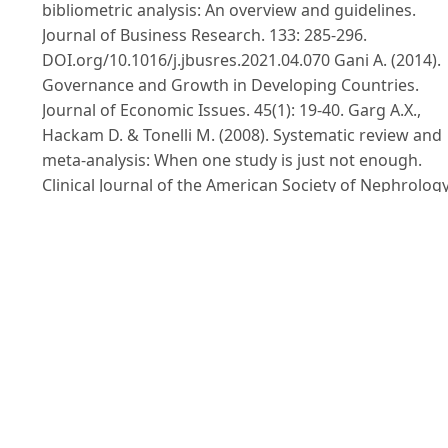
bibliometric analysis: An overview and guidelines.
Journal of Business Research. 133: 285-296.
DOI.org/10.1016/j.jbusres.2021.04.070 Gani A. (2014).
Governance and Growth in Developing Countries.
Journal of Economic Issues. 45(1): 19-40. Garg A.X.,
Hackam D. & Tonelli M. (2008). Systematic review and
meta-analysis: When one study is just not enough.
Clinical Journal of the American Society of Nephrology
3: 253-260. DOI.org/10.2215/CJN.01430307. Gavel Y. &
Iselid L. (2008). Web of Science and Scopus: A journal
title overlap study. Online Information Review. 32(1): 8
21. Grobéty M. (2018). Government debt and growth:
The role of liquidity. Journal of International Money a
Finance. 83: 1-22.
Hadj Fraj S., Hamdaoui M. & Maktouf S. (2018).
Governance and economic growth: The role of the
exchange rate regime. International Economics, 156: