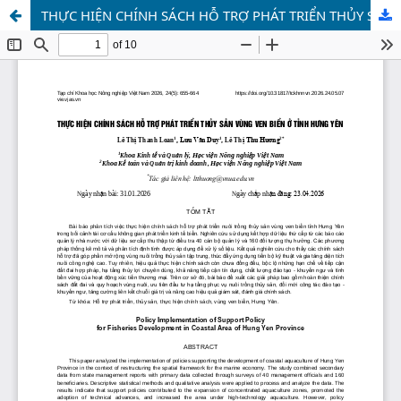
THỰC HIỆN CHÍNH SÁCH HỖ TRỢ PHÁT TRIỂN THỦY SẢN VÙNG VEN BIỂN Ở TỈNH HƯNG YÊN