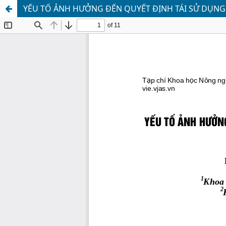
YẾU TỐ ẢNH HƯỞNG ĐẾN QUYẾT ĐỊNH TÁI SỬ DỤNG 