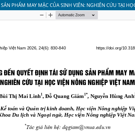
SẢN PHẨM MAY MẶC CỦA SINH VIÊN: NGHIÊN CỨU TẠI HỌ