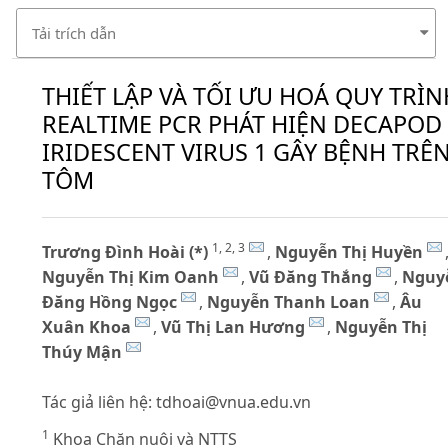
Tải trích dẫn
THIẾT LẬP VÀ TỐI ƯU HOÁ QUY TRÌN
REALTIME PCR PHÁT HIỆN DECAPOD
IRIDESCENT VIRUS 1 GÂY BỆNH TRÊ
TÔM
1, 2, 3
Trương Đình Hoài (*)
,
Nguyễn Thị Huyền
Nguyễn Thị Kim Oanh
,
Vũ Đăng Thắng
,
Nguy
Đăng Hồng Ngọc
,
Nguyễn Thanh Loan
,
Âu
Xuân Khoa
,
Vũ Thị Lan Hương
,
Nguyễn Thị
Thúy Mận
Tác giả liên hệ:
tdhoai@vnua.edu.vn
1
Khoa Chăn nuôi và NTTS