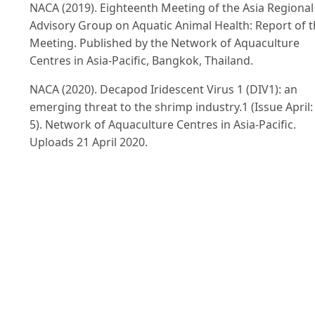
NACA (2019). Eighteenth Meeting of the Asia Regional
Advisory Group on Aquatic Animal Health: Report of 
Meeting. Published by the Network of Aquaculture
Centres in Asia-Pacific, Bangkok, Thailand.
NACA (2020). Decapod Iridescent Virus 1 (DIV1): an
emerging threat to the shrimp industry.1 (Issue April:
5). Network of Aquaculture Centres in Asia-Pacific.
Uploads 21 April 2020.
OIE (2020a). OIE disease card - Infection with decapo
iridescent virus-1 (DIV1). Retrieved from
https://www.woah.org/app/uploads/2021/03/a-div1-
disease-card.pdf
on July 02, 2023.
OIE (2020b). Decapod iridescent Virus 1 (DIV1) infecti
Chinese Taipei (Immediate notification) Retrieved fro
asia.woah.org/en/events/oie-regional-virtual-meeting
on-decapod-iridescent-virus-1 on July 02, 2023.