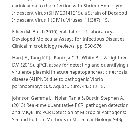
carinicauda to the Infection with Shrimp Hemocyte
Iridescent Virus (SHIV 20141215), a Strain of Decapod
Iridescent Virus 1 (DIV1). Viruses. 11(387): 15.
Eileen M. Burd (2010). Validation of Laboratory-
Developed Molecular Assays for Infectious Diseases.
Clinical microbiology reviews. pp. 550-576
Han J.E., Tang K.F.J., Pantoja C.R., White B.L. & Lightner
D.V. (2015). qPCR assay for detecting and quantifying 
virulence plasmid in acute hepatopancreatic necrosis
disease (AHPND) due to pathogenic Vibrio
parahaemolyticus. Aquaculture. 442: 12-15.
Johnson Gemma L., Nolan Tania & Bustin Stephen A.
(2013) Real-time quantitative PCR, pathogen detectio
and MIQE. In: PCR Detection of Microbial Pathogens:
Second Edition. Methods in Molecular Biology. 943p.