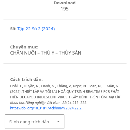
Download
195
Số:
Tập 22 Số 2 (2024)
Chuyên mục:
CHĂN NUÔI – THÚ Y – THỦY SẢN
Cách trích dẫn:
Hoài, T., Huyền, N., Oanh, N., Thắng, V., Ngọc, N., Loan, N., … Mận, N.
(2025). THIẾT LẬP VÀ TỐI ƯU HOÁ QUY TRÌNH REALTIME PCR PHÁT
HIỆN DECAPOD IRIDESCENT VIRUS 1 GÂY BỆNH TRÊN TÔM.
Tạp Chí
Khoa học Nông nghiệp Việt Nam
,
22
(2), 215–225.
https://doi.org/10.31817/tckhnnvn.2024.22.2.
Định dạng trích dẫn