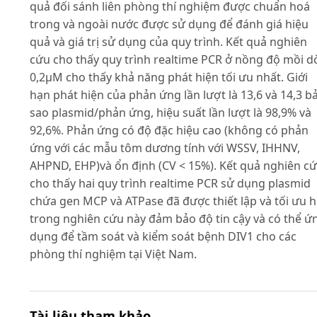
quả đối sánh liên phòng thí nghiệm được chuẩn hoá
trong và ngoài nước được sử dụng để đánh giá hiệu
quả và giá trị sử dụng của quy trình. Kết quả nghiên
cứu cho thấy quy trình realtime PCR ở nồng độ mồi d
0,2µM cho thấy khả năng phát hiện tối ưu nhất. Giới
hạn phát hiện của phản ứng lần lượt là 13,6 và 14,3 b
sao plasmid/phản ứng, hiệu suất lần lượt là 98,9% và
92,6%. Phản ứng có độ đặc hiệu cao (không có phản
ứng với các mẫu tôm dương tính với WSSV, IHHNV,
AHPND, EHP)và ổn định (CV < 15%). Kết quả nghiên c
cho thấy hai quy trình realtime PCR sử dụng plasmid
chứa gen MCP và ATPase đã được thiết lập và tối ưu 
trong nghiên cứu này đảm bảo độ tin cậy và có thể ứ
dụng để tầm soát và kiểm soát bệnh DIV1 cho các
phòng thí nghiệm tại Việt Nam.
Tài liệu tham khảo