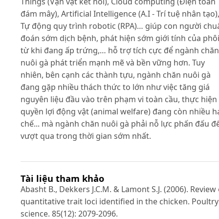
Things (Vạn vật kết nối), Cloud computing (Điện toán
đám mây), Artificial Intelligence (A.I - Trí tuệ nhân tạo)
Tự động quy trình robotic (RPA)… giúp con người chu
đoán sớm dịch bệnh, phát hiện sớm giới tính của phô
từ khi đang ấp trứng,… hỗ trợ tích cực để ngành chăn
nuôi gà phát triển mạnh mẽ và bền vững hơn. Tuy
nhiên, bên cạnh các thành tựu, ngành chăn nuôi gà
đang gặp nhiều thách thức to lớn như việc tăng giá
nguyên liệu đầu vào trên phạm vi toàn cầu, thực hiện
quyền lợi động vật (animal welfare) đang còn nhiều h
chế... mà ngành chăn nuôi gà phải nỗ lực phấn đấu đ
vượt qua trong thời gian sớm nhất.
Tài liệu tham khảo
Abasht B., Dekkers J.C.M. & Lamont S.J. (2006). Review 
quantitative trait loci identified in the chicken. Poultry
science. 85(12): 2079-2096.