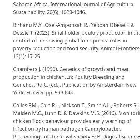
Saharan Africa. International Journal of Agricultural
Sustainability. 20(6): 1028-1046.
Birhanu M.Y., Osei-Amponsah R., Yeboah Obese F. &
Dessie T. (2023). Smallholder poultry production in th
context of increasing global food prices: roles in
poverty reduction and food security. Animal Frontiers
13(1): 17-25.
Chambers J. (1990). Genetics of growth and meat
production in chicken. In: Poultry Breeding and
Genetics. Rd C. (ed.). Publication by Amsterdam New
York: Elsevier. pp. 599-644.
Colles F.M., Cain R.J., Nickson T., Smith A.L., Roberts S.J.
Maiden M.C., Lunn D. & Dawkins M.S. (2016). Monitor
chicken flock behaviour provides early warning of
infection by human pathogen Campylobacter.
Proceedings of the Royal Society B: Biological Science