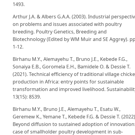
1493.
Arthur J.A. & Albers G.A.A. (2003). Industrial perspecti
on problems and issues associated with poultry
breeding. Poultry Genetics, Breeding and
Biotechnology (Edited by WM Muir and SE Aggrey). pp
1-12.
Birhanu M.Y., Alemayehu T., Bruno J.E., Kebede F.G.,
Sonaiya E.B., Goromela E.H., Bamidele O. & Dessie T.
(2021). Technical efficiency of traditional village chick
production in Africa: entry points for sustainable
transformation and improved livelihood. Sustainabilit
13(15): 8539.
Birhanu M.Y., Bruno J.E., Alemayehu T., Esatu W.,
Geremew K., Yemane T., Kebede F.G. & Dessie T. (2022)
Beyond diffusion to sustained adoption of innovation
case of smallholder poultry development in sub-