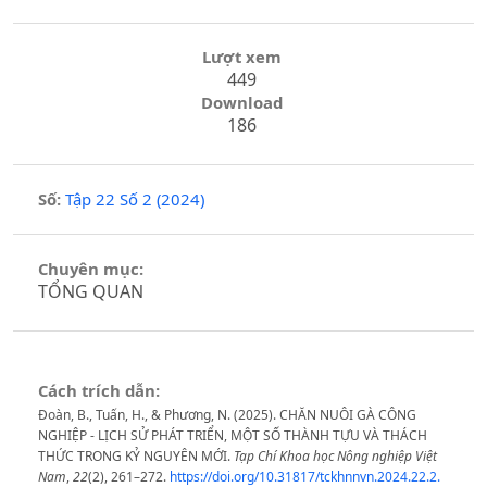
Lượt xem
449
Download
186
Số:
Tập 22 Số 2 (2024)
Chuyên mục:
TỔNG QUAN
Cách trích dẫn:
Đoàn, B., Tuấn, H., & Phương, N. (2025). CHĂN NUÔI GÀ CÔNG
NGHIỆP - LỊCH SỬ PHÁT TRIỂN, MỘT SỐ THÀNH TỰU VÀ THÁCH
THỨC TRONG KỶ NGUYÊN MỚI.
Tạp Chí Khoa học Nông nghiệp Việt
Nam
,
22
(2), 261–272.
https://doi.org/10.31817/tckhnnvn.2024.22.2.