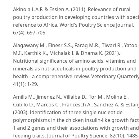
Akinola L.A.F. & Essien A. (2011). Relevance of rural
poultry production in developing countries with speci
reference to Africa. World's Poultry Science Journal.
67(4): 697-705.
Alagawany M., Elnesr S.S., Farag M.R., Tiwari R., Yatoo
M.I., Karthik K., Michalak I. & Dhama K. (2021).
Nutritional significance of amino acids, vitamins and
minerals as nutraceuticals in poultry production and
health - a comprehensive review. Veterinary Quarterly
41(1): 1-29.
Amills M., Jimenez N., Villalba D., Tor M., Molina E.,
Cubilo D., Marcos C., Francesch A., Sanchez A. & Estany
(2003). Identification of three single nucleotide
polymorphisms in the chicken insulin-like growth fac
1 and 2 genes and their associations with growth and
feeding traits. Journal of Poultry Science. 82(10): 1485