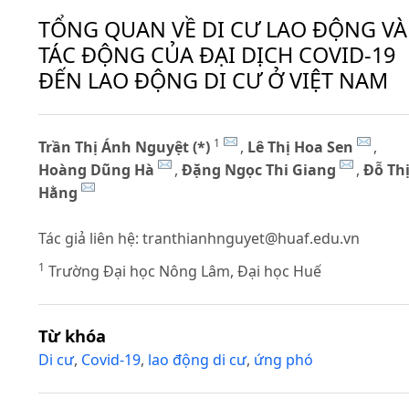
TỔNG QUAN VỀ DI CƯ LAO ĐỘNG VÀ
TÁC ĐỘNG CỦA ĐẠI DỊCH COVID-19
ĐẾN LAO ĐỘNG DI CƯ Ở VIỆT NAM
1
Trần Thị Ánh Nguyệt (*)
,
Lê Thị Hoa Sen
,
Hoàng Dũng Hà
,
Đặng Ngọc Thi Giang
,
Đỗ Th
Hằng
Tác giả liên hệ:
tranthianhnguyet@huaf.edu.vn
1
Trường Đại học Nông Lâm, Đại học Huế
Từ khóa
Di cư
,
Covid-19
,
lao động di cư
,
ứng phó