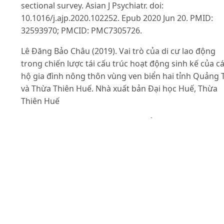
sectional survey. Asian J Psychiatr. doi:
10.1016/j.ajp.2020.102252. Epub 2020 Jun 20. PMID:
32593970; PMCID: PMC7305726.
Lê Đăng Bảo Châu (2019). Vai trò của di cư lao động
trong chiến lược tái cấu trúc hoạt động sinh kế của c
hộ gia đình nông thôn vùng ven biển hai tỉnh Quảng T
và Thừa Thiên Huế. Nhà xuất bản Đại học Huế, Thừa
Thiên Huế
Lê Phương Hòa (2019). Tác động của đại dịch Covid-1
tới lao động nữ di cư tại khu vực phi chính thức: Nghi
cứu trường hợp tại Hà Nội và Tp. Hồ Chí Minh. Viện H
lâm Khoa học Việt Nam. 15(6): 345-347. Truy cập từ
https://vass.gov.vn/
nghien-cuu-khoa-hoc-xa-hoi-va-
nhan-van/Tac-dong-cua-dich-Covid-19-toi-lao-dong-n
di-cu-tai-khu-vuc-phi-chinh-thuc-171 ngày 20/04/2023.
Lê Thị Mai & Vũ Đạt (2009). Sách Xã hội học Lao Động.