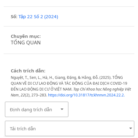
Số:
Tập 22 Số 2 (2024)
Chuyên mục:
TỔNG QUAN
Cách trích dẫn:
Nguyệt, T., Sen, L., Hà, H., Giang, Đặng, & Hằng, Đỗ. (2025). TỔNG
QUAN VỀ DI CƯ LAO ĐỘNG VÀ TÁC ĐỘNG CỦA ĐẠI DỊCH COVID-19
ĐẾN LAO ĐỘNG DI CƯ Ở VIỆT NAM.
Tạp Chí Khoa học Nông nghiệp Việt
Nam
,
22
(2), 273–283.
https://doi.org/10.31817/tckhnnvn.2024.22.2.
Định dạng trích dẫn
Tải trích dẫn