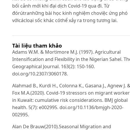
bối cảnh mới khi đại dịch Covid-19 qua đi. Từ
đórútranhững bài học kinh nghiệm choviệc ứng phó
vớicácloại sốc khác cóthể xảy ra trong tương lai.
Tài liệu tham khảo
Adams W.M. & Mortimore M.J. (1997). Agricultural
Intensification and Flexibility in the Nigerian Sahel. Th
Geographical Journal. 163(2): 150-160.
doi.org/10.2307/3060178.
Alahmad B., Kurdi H., Colonna K., Gasana J., Agnew J. 
Fox M.A.(2020). Covid-19 stressors on migrant worker
in Kuwait: cumulative risk considerations. BMJ global
health. 5(7): e002995. doi.org/10.1136/bmjgh-2020-
002995.
Alan De Brauw(2010).Seasonal Migration and