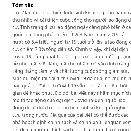
Tóm tắt
Di cư lao động là chiến lược sinh kế, góp phần nâng 
thu nhập và cải thiện cuộc sống cho người lao động d
cư. Tình trạng di cư lao động ngày càng phổ biến ở c
quốc gia đang phát triển. Ở Việt Nam, năm 2019 cả
nước có 6,4 triệu người từ 15 tuổi trở lên là lao động d
cư, chiếm 7,3% tổng dân số. Chính vì vậy, khi đại dịch
Covid-19 bùng phát lao động di cư bị ảnh hưởng nặn
nề như mất việc làm, mấtthu nhập, rơi vào tình trạng
căng thẳng tâm lý và chất lượng cuộc sống giảm sút.
Mặc dù, hiện tại đại dịch Covid-19 đã qua, nhưng nh
hậu quả do đại dịch Covid-19 vẫn còn cần nhiều thời
gian để khắc phục. Do đó, bài viết này nhằm mục đích
mô tả tác động của đại dịch Covid-19 đến người lao
động di cư dựa trên phân tích một số kết quả nghiên
cứu trong nước. Kết quả của bài viết có thể được các
nhà hoạch định chính sách và chính phủ liênquan xe
xét để có những chính sách cho lao động di cư trong