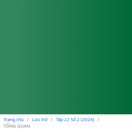
Trang chủ
/
Lưu trữ
/
Tập 22 Số 2 (2024)
/
TỔNG QUAN