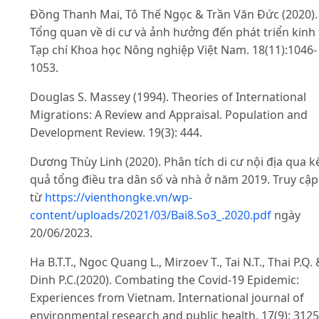
Đồng Thanh Mai, Tô Thế Ngọc & Trần Văn Đức (2020).
Tổng quan về di cư và ảnh hưởng đến phát triển kinh 
Tạp chí Khoa học Nông nghiệp Việt Nam. 18(11):1046-
1053.
Douglas S. Massey (1994). Theories of International
Migrations: A Review and Appraisal. Population and
Development Review. 19(3): 444.
Dương Thùy Linh (2020). Phân tích di cư nội địa qua k
quả tổng điều tra dân số và nhà ở năm 2019. Truy cập
từ
https://vienthongke.vn/wp-
content/uploads/2021/03/Bai8.So3_.2020.pdf
ngày
20/06/2023.
Ha B.T.T., Ngoc Quang L., Mirzoev T., Tai N.T., Thai P.Q. 
Dinh P.C.(2020). Combating the Covid-19 Epidemic:
Experiences from Vietnam. International journal of
environmental research and public health. 17(9): 3125