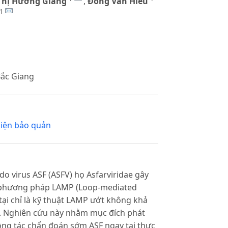
Thị Hương Giang
,
Đồng Văn Hiếu
1
Bắc Giang
kiện bảo quản
 do virus ASF (ASFV) họ Asfarviridae gây
 về phương pháp LAMP (Loop-mediated
tại chỉ là kỹ thuật LAMP ướt không khả
nh. Nghiên cứu này nhằm mục đích phát
ông tác chẩn đoán sớm ASF ngay tại thực