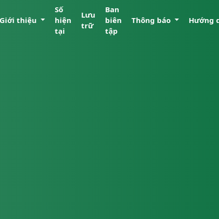
Số
Ban
Lưu
Giới thiệu
hiện
biên
Thông báo
Hướng 
trữ
tại
tập