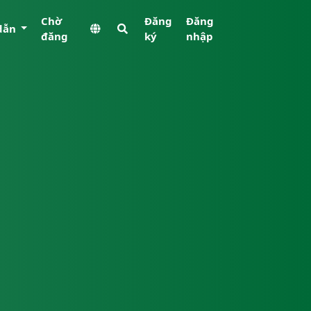
Chờ
Đăng
Đăng
dẫn
đăng
ký
nhập