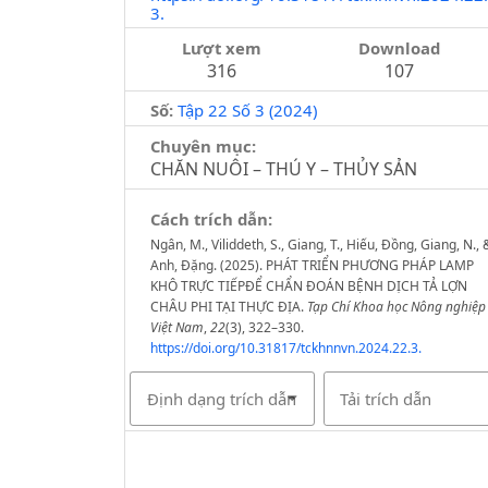
3.
Lượt xem
Download
316
107
Số:
Tập 22 Số 3 (2024)
Chuyên mục:
CHĂN NUÔI – THÚ Y – THỦY SẢN
Cách trích dẫn:
Ngân, M., Viliddeth, S., Giang, T., Hiếu, Đồng, Giang, N., 
Anh, Đặng. (2025). PHÁT TRIỂN PHƯƠNG PHÁP LAMP
KHÔ TRỰC TIẾPĐỂ CHẨN ĐOÁN BỆNH DỊCH TẢ LỢN
CHÂU PHI TẠI THỰC ĐỊA.
Tạp Chí Khoa học Nông nghiệp
Việt Nam
,
22
(3), 322–330.
https://doi.org/10.31817/tckhnnvn.2024.22.3.
Định dạng trích dẫn
Tải trích dẫn