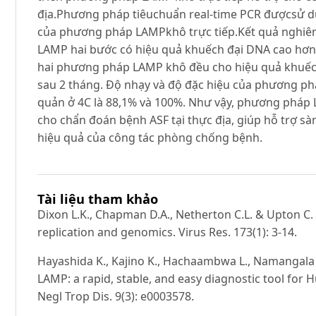
địa.Phương pháp tiêuchuẩn real-time PCR đượcsử dụ
của phương pháp LAMPkhô trực tiếp.Kết quả nghiê
LAMP hai bước có hiệu quả khuếch đại DNA cao hơ
hai phương pháp LAMP khô đều cho hiệu quả khuếch
sau 2 tháng. Độ nhạy và độ đặc hiệu của phương ph
quản ở 4C là 88,1% và 100%. Như vậy, phương pháp
cho chẩn đoán bệnh ASF tại thực địa, giúp hỗ trợ sà
hiệu quả của công tác phòng chống bệnh.
Tài liệu tham khảo
Dixon L.K., Chapman D.A., Netherton C.L. & Upton C. 
replication and genomics. Virus Res. 173(1): 3-14.
Hayashida K., Kajino K., Hachaambwa L., Namangala B
LAMP: a rapid, stable, and easy diagnostic tool for
Negl Trop Dis. 9(3): e0003578.