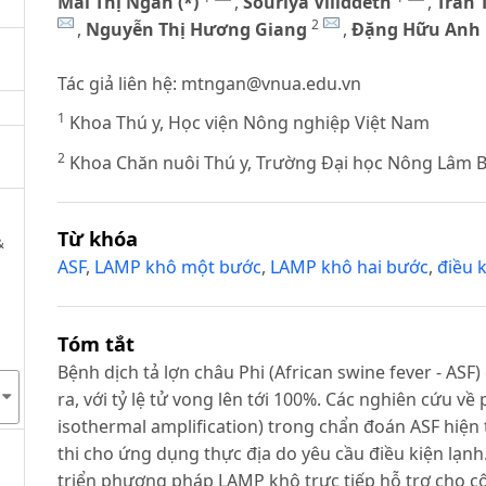
Mai Thị Ngân (*)
,
Souriya Viliddeth
,
Trần 
2
,
Nguyễn Thị Hương Giang
,
Đặng Hữu Anh
Tác giả liên hệ:
mtngan@vnua.edu.vn
1
Khoa Thú y, Học viện Nông nghiệp Việt Nam
2
Khoa Chăn nuôi Thú y, Trường Đại học Nông Lâm 
Từ khóa
&
ASF
,
LAMP khô một bước
,
LAMP khô hai bước
,
điều 
Tóm tắt
Bệnh dịch tả lợn châu Phi (African swine fever - ASF)
ra, với tỷ lệ tử vong lên tới 100%. Các nghiên cứu
isothermal amplification) trong chẩn đoán ASF hiện 
thi cho ứng dụng thực địa do yêu cầu điều kiện lạ
triển phương pháp LAMP khô trực tiếp hỗ trợ cho c