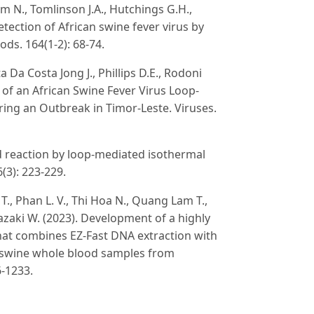
m N., Tomlinson J.A., Hutchings G.H.,
etection of African swine fever virus by
ods. 164(1-2): 68-74.
a Da Costa Jong J., Phillips D.E., Rodoni
on of an African Swine Fever Virus Loop-
ing an Outbreak in Timor-Leste. Viruses.
d reaction by loop-mediated isothermal
(3): 223-229.
T., Phan L. V., Thi Hoa N., Quang Lam T.,
mazaki W. (2023). Development of a highly
 that combines EZ-Fast DNA extraction with
d swine whole blood samples from
6-1233.
Watanabe K., Amino N. & Hase T. (2000).