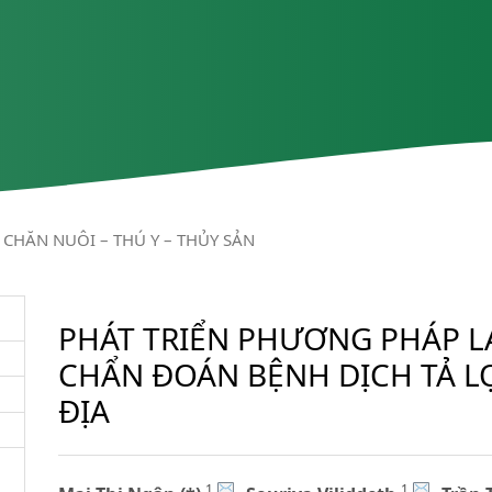
CHĂN NUÔI – THÚ Y – THỦY SẢN
PHÁT TRIỂN PHƯƠNG PHÁP L
CHẨN ĐOÁN BỆNH DỊCH TẢ L
ĐỊA
1
1