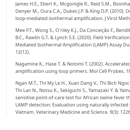
James H.E., Ebert K., Mcgonigle R., Reid S.M., Boonha
Denyer M., Oura C.A., Dukes J.P. & King D.P. (2010). D
loop-mediated isothermal amplification. J Virol Meth
Mee P.T., Wong S., O'riley K.J., Da Conceição F., Bendit
B.C., Rawlin G.T. & Lynch S.E. (2020). Field Verificati
Mediated Isothermal Amplification (LAMP) Assay Dur
12(12).
Nagamine K., Hase T. & Notomi T. (2002). Accelerate
amplification using loop primers. Mol Cell Probes. 16
Ngan M.T., Thi My Le H., Xuan Dang V., Thi Bich Ngoc 
Thi Lan N., Notsu K., Sekiguchi S., Yamazaki Y. & Ya
sensitive point-of-care test for African swine fever
LAMP detection: Evaluation using naturally infecte
Vietnam. Veterinary Medicine and Science. 9(3): 122
Notomi T., Okayama H., Masubuchi H., Yonekawa T., 