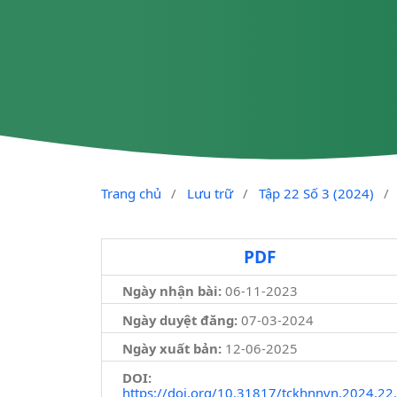
Trang chủ
/
Lưu trữ
/
Tập 22 Số 3 (2024)
/
PDF
Ngày nhận bài:
06-11-2023
Ngày duyệt đăng:
07-03-2024
Ngày xuất bản:
12-06-2025
DOI:
https://doi.org/10.31817/tckhnnvn.2024.22.