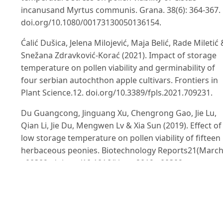
incanusand Myrtus communis. Grana. 38(6): 364-367.
doi.org/10.1080/00173130050136154.
Ćalić Dušica, Jelena Milojević, Maja Belić, Rade Miletić 
Snežana Zdravković-Korać (2021). Impact of storage
temperature on pollen viability and germinability of
four serbian autochthon apple cultivars. Frontiers in
Plant Science.12. doi.org/10.3389/fpls.2021.709231.
Du Guangcong, Jinguang Xu, Chengrong Gao, Jie Lu,
Qian Li, Jie Du, Mengwen Lv & Xia Sun (2019). Effect of
low storage temperature on pollen viability of fifteen
herbaceous peonies. Biotechnology Reports21(March
e00309. doi.org/10.1016/j.btre.2019.e00309.
García Cruzatty, Rivero L.M. & Droppelmann F. (2015).
Effect of temperature and drying on the longevity of
stored Nothofagus alpinapollen. New Zealand Journal
of Botany.53(3): 155-64.