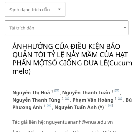
Định dạng trích dẫn
Tải trích dẫn
ẢNHHƯỞNG CỦA ĐIỀU KIỆN BẢO
QUẢN TỚI TỶ LỆ NẢY MẦM CỦA HẠT
PHẤN MỘTSỐ GIỐNG DƯA LÊ(Cucum
melo)
1
1
Nguyễn Thị Hoà
,
Nguyễn Thanh Tuấn
,
2
1
Nguyễn Thanh Tùng
,
Phạm Văn Hoàng
,
Bù
1
1
Phương Anh
,
Nguyễn Tuấn Anh (*)
Tác giả liên hệ:
nguyentuananh@vnua.edu.vn
1