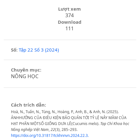
Lượt xem
374
Download
111
Số:
Tập 22 Số 3 (2024)
Chuyên mục:
NÔNG HỌC
Cách trích dẫn:
Hoà, N., Tuấn, N., Tùng, N., Hoàng, P., Anh, B., & Anh, N. (2025).
ẢNHHƯỞNG CỦA ĐIỀU KIỆN BẢO QUẢN TỚI TỶ LỆ NẢY MẦM CỦA
HẠT PHẤN MỘTSỐ GIỐNG DƯA LÊ(Cucumis melo).
Tạp Chí Khoa học
Nông nghiệp Việt Nam
,
22
(3), 285–293.
https://doi.org/10.31817/tckhnnvn.2024.22.3.