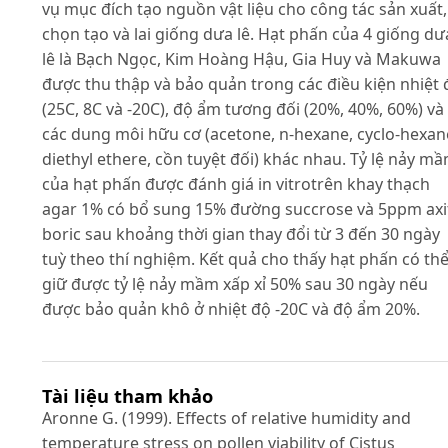
vụ mục đích tạo nguồn vật liệu cho công tác sản xuất,
chọn tạo và lai giống dưa lê. Hạt phấn của 4 giống dư
lê là Bạch Ngọc, Kim Hoàng Hậu, Gia Huy và Makuwa
được thu thập và bảo quản trong các điều kiện nhiệt 
(25C, 8C và -20C), độ ẩm tương đối (20%, 40%, 60%) và
các dung môi hữu cơ (acetone, n-hexane, cyclo-hexan
diethyl ethere, cồn tuyệt đối) khác nhau. Tỷ lệ nảy m
của hạt phấn được đánh giá in vitrotrên khay thạch
agar 1% có bổ sung 15% đường succrose và 5ppm axi
boric sau khoảng thời gian thay đổi từ 3 đến 30 ngày
tuỳ theo thí nghiệm. Kết quả cho thấy hạt phấn có th
giữ được tỷ lệ nảy mầm xấp xỉ 50% sau 30 ngày nếu
được bảo quản khô ở nhiệt độ -20C và độ ẩm 20%.
Tài liệu tham khảo
Aronne G. (1999). Effects of relative humidity and
temperature stress on pollen viability of Cistus