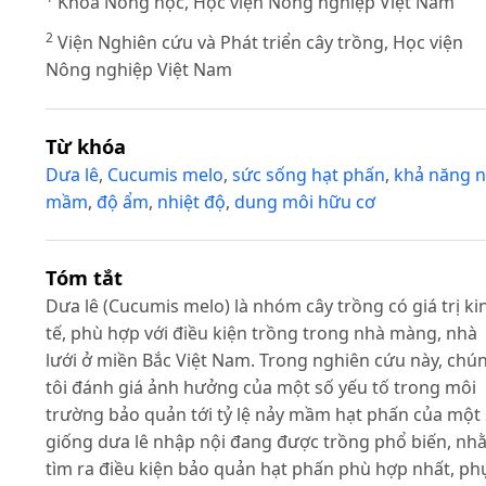
Khoa Nông học, Học viện Nông nghiệp Việt Nam
2
Viện Nghiên cứu và Phát triển cây trồng, Học viện
Nông nghiệp Việt Nam
Từ khóa
Dưa lê
,
Cucumis melo
,
sức sống hạt phấn
,
khả năng n
mầm
,
độ ẩm
,
nhiệt độ
,
dung môi hữu cơ
Tóm tắt
Dưa lê (Cucumis melo) là nhóm cây trồng có giá trị ki
tế, phù hợp với điều kiện trồng trong nhà màng, nhà
lưới ở miền Bắc Việt Nam. Trong nghiên cứu này, chú
tôi đánh giá ảnh hưởng của một số yếu tố trong môi
trường bảo quản tới tỷ lệ nảy mầm hạt phấn của một
giống dưa lê nhập nội đang được trồng phổ biến, nh
tìm ra điều kiện bảo quản hạt phấn phù hợp nhất, ph