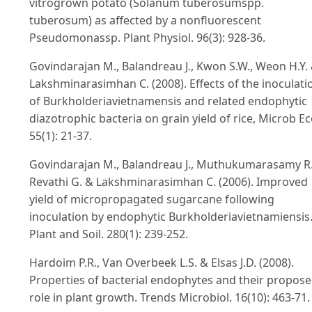
vitrogrown potato (Solanum tuberosumspp.
tuberosum) as affected by a nonfluorescent
Pseudomonassp. Plant Physiol. 96(3): 928-36.
Govindarajan M., Balandreau J., Kwon S.W., Weon H.Y.
Lakshminarasimhan C. (2008). Effects of the inoculati
of Burkholderiavietnamensis and related endophytic
diazotrophic bacteria on grain yield of rice, Microb Ec
55(1): 21-37.
Govindarajan M., Balandreau J., Muthukumarasamy R.
Revathi G. & Lakshminarasimhan C. (2006). Improved
yield of micropropagated sugarcane following
inoculation by endophytic Burkholderiavietnamiensis
Plant and Soil. 280(1): 239-252.
Hardoim P.R., Van Overbeek L.S. & Elsas J.D. (2008).
Properties of bacterial endophytes and their propos
role in plant growth. Trends Microbiol. 16(10): 463-71.