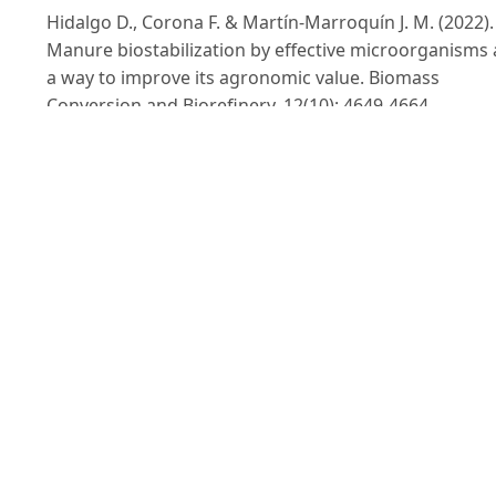
Hidalgo D., Corona F. & Martín-Marroquín J. M. (2022).
Manure biostabilization by effective microorganisms 
a way to improve its agronomic value. Biomass
Conversion and Biorefinery. 12(10): 4649-4664.
Hossain A., Hassan Z., Sohag M.H. & Khan M. (2023).
Impact of the endophytic and rhizospheric bacteria o
crop development: prospects for advancing climate-
smart agriculture. Journal of Crop Science and
Biotechnology. 26(4): 405-431.
Khan A.L., Halo B.A., Elyassi A., Ali S., Al-Hosni K., Huss
J., Al-Harrasi A. & Lee I.-J. (2016). Indole acetic acid and
ACC deaminase from endophytic bacteria improves t
growth of Solanum lycopersicum. Electronic Journal o
Biotechnology. 21: 58-64.
Lin L., Wei C., Chen M., Wang H., Li Y., Li Y., Yang L. & A
Q. (2015). Complete genome sequence of endophytic