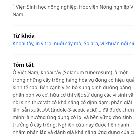
4
Viện Sinh học nông nghiệp, Học viện Nông nghiệp V
Nam
Từ khóa
Khoai tây
,
in vitro
,
nuôi cấy mô
,
Solara
,
vi khuẩn nội s
Tóm tắt
Ở Việt Nam, khoai tây (Solanum tuberosum) là một
trong những cây trồng hàng hóa vụ đông có hiệu qu
kinh tế cao. Bên cạnh việc bổ sung dinh dưỡng bằng
phân bón vô cơ, hữu cơ thì việc sử dụng các vi sinh vậ
nội sinh thực vật có khả năng cố định đạm, phân giải
lân, sản xuất IAA (Indole-3-acetic acid)… đã được chứ
minh là hướng ứng dụng có lợi và bền vững cho sinh
trưởng ở cây trồng. Nghiên cứu này được tiến hành
nhằm phân lập và đánh giá khả năng ứng dụng của c