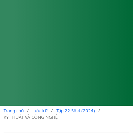
Trang chủ
/
Lưu trữ
/
Tập 22 Số 4 (2024)
/
KỸ THUẬT VÀ CÔNG NGHỆ