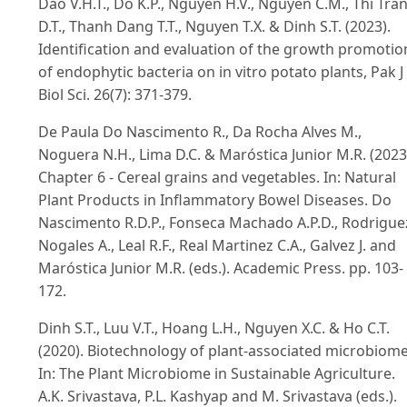
Dao V.H.T., Do K.P., Nguyen H.V., Nguyen C.M., Thi Tra
D.T., Thanh Dang T.T., Nguyen T.X. & Dinh S.T. (2023).
Identification and evaluation of the growth promotio
of endophytic bacteria on in vitro potato plants, Pak J
Biol Sci. 26(7): 371-379.
De Paula Do Nascimento R., Da Rocha Alves M.,
Noguera N.H., Lima D.C. & Maróstica Junior M.R. (2023
Chapter 6 - Cereal grains and vegetables. In: Natural
Plant Products in Inflammatory Bowel Diseases. Do
Nascimento R.D.P., Fonseca Machado A.P.D., Rodrigue
Nogales A., Leal R.F., Real Martinez C.A., Galvez J. and
Maróstica Junior M.R. (eds.). Academic Press. pp. 103-
172.
Dinh S.T., Luu V.T., Hoang L.H., Nguyen X.C. & Ho C.T.
(2020). Biotechnology of plant-associated microbiome
In: The Plant Microbiome in Sustainable Agriculture.
A.K. Srivastava, P.L. Kashyap and M. Srivastava (eds.).