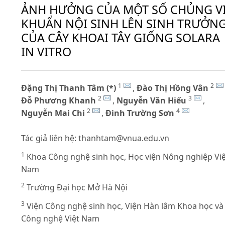
ẢNH HƯỞNG CỦA MỘT SỐ CHỦNG V
KHUẨN NỘI SINH LÊN SINH TRƯỞN
CỦA CÂY KHOAI TÂY GIỐNG SOLARA
IN VITRO
1
2
Đặng Thị Thanh Tâm (*)
,
Đào Thị Hồng Vân
2
3
Đỗ Phương Khanh
,
Nguyễn Văn Hiếu
,
2
4
Nguyễn Mai Chi
,
Đinh Trường Sơn
Tác giả liên hệ:
thanhtam@vnua.edu.vn
1
Khoa Công nghệ sinh học, Học viện Nông nghiệp Việ
Nam
2
Trường Đại học Mở Hà Nội
3
Viện Công nghệ sinh học, Viện Hàn lâm Khoa học và
Công nghệ Việt Nam