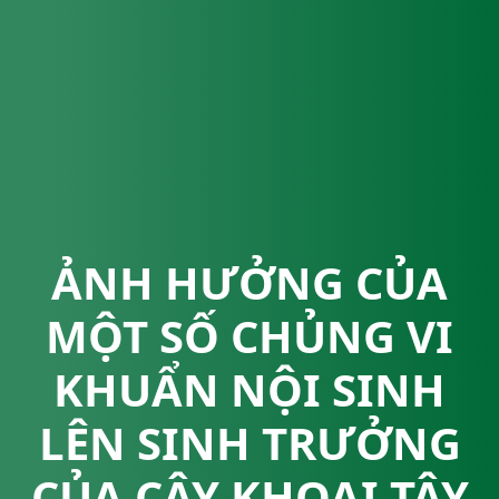
ẢNH HƯỞNG CỦA
MỘT SỐ CHỦNG VI
KHUẨN NỘI SINH
LÊN SINH TRƯỞNG
CỦA CÂY KHOAI TÂY