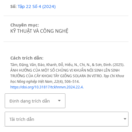
Số:
Tập 22 Số 4 (2024)
Chuyên mục:
KỸ THUẬT VÀ CÔNG NGHỆ
Cách trích dẫn:
Tâm, Đặng, Vân, Đào, Khanh, Đỗ, Hiếu, N., Chi, N., & Sơn, Đinh. (2025).
ẢNH HƯỞNG CỦA MỘT SỐ CHỦNG VI KHUẨN NỘI SINH LÊN SINH
TRƯỞNG CỦA CÂY KHOAI TÂY GIỐNG SOLARA IN VITRO.
Tạp Chí Khoa
học Nông nghiệp Việt Nam
,
22
(4), 506–514.
https://doi.org/10.31817/tckhnnvn.2024.22.4.
Định dạng trích dẫn
Tải trích dẫn