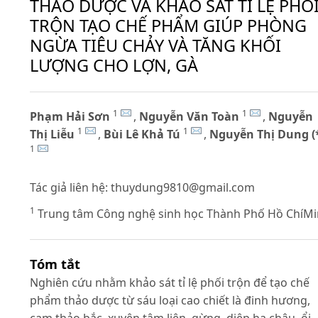
THẢO DƯỢC VÀ KHẢO SÁT TỈ LỆ PHỐ
TRỘN TẠO CHẾ PHẨM GIÚP PHÒNG
NGỪA TIÊU CHẢY VÀ TĂNG KHỐI
LƯỢNG CHO LỢN, GÀ
1
1
Phạm Hải Sơn
,
Nguyễn Văn Toàn
,
Nguyễn
1
1
Thị Liễu
,
Bùi Lê Khả Tú
,
Nguyễn Thị Dung (
1
Tác giả liên hệ:
thuydung9810@gmail.com
1
Trung tâm Công nghệ sinh học Thành Phố Hồ ChíM
Tóm tắt
Nghiên cứu nhằm khảo sát tỉ lệ phối trộn để tạo chế
phẩm thảo dược từ sáu loại cao chiết là đinh hương,
cam thảo bắc, xuyên tâm liên, gừng, diệp hạ châu, ổi