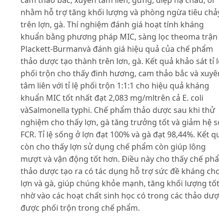
nhằm hỗ trợ tăng khối lượng và phòng ngừa tiêu chả
trên lợn, gà. Thí nghiệm đánh giá hoạt tính kháng
khuẩn bằng phương pháp MIC, sàng lọc theoma trận
Plackett-Burmanvà đánh giá hiệu quả của chế phẩm
thảo dược tạo thành trên lơn, gà. Kết quả khảo sát tỉ l
phối trộn cho thấy đinh hương, cam thảo bắc và xuyê
tâm liên với tỉ lệ phối trộn 1:1:1 cho hiệu quả kháng
khuẩn MIC tốt nhất đạt 2,083 mg/mltrên cả E. coli
vàSalmonella typhi. Chế phẩm thảo dược sau khi thử
nghiệm cho thấy lợn, gà tăng trưởng tốt và giảm hệ s
FCR. Tỉ lệ sống ở lợn đạt 100% và gà đạt 98,44%. Kết q
còn cho thấy lợn sử dụng chế phẩm còn giúp lông
mượt và vận động tốt hơn. Điều này cho thấy chế ph
thảo dược tạo ra có tác dụng hỗ trợ sức đề kháng ch
lợn và gà, giúp chúng khỏe mạnh, tăng khối lượng tố
nhờ vào các hoạt chất sinh học có trong các thảo dư
được phối trộn trong chế phẩm.