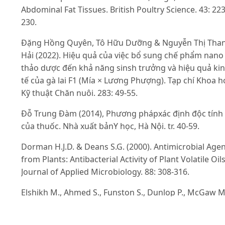
Abdominal Fat Tissues. British Poultry Science. 43: 223
230.
Đặng Hồng Quyên, Tô Hữu Dưỡng & Nguyễn Thị Tha
Hải (2022). Hiệu quả của việc bổ sung chế phẩm nano
thảo dược đến khả năng sinsh trưởng và hiệu quả ki
tế của gà lai F1 (Mía × Lương Phượng). Tạp chí Khoa h
Kỹ thuật Chăn nuôi. 283: 49-55.
Đỗ Trung Đàm (2014), Phương phápxác định độc tính
của thuốc. Nhà xuất bảnY học, Hà Nội. tr. 40-59.
Dorman H.J.D. & Deans S.G. (2000). Antimicrobial Age
from Plants: Antibacterial Activity of Plant Volatile Oils
Journal of Applied Microbiology. 88: 308-316.
Elshikh M., Ahmed S., Funston S., Dunlop P., McGaw M
Marchant R. & Banat I.M. (2016) Resazurin-based 96-
well plate microdilution method for the determinatio