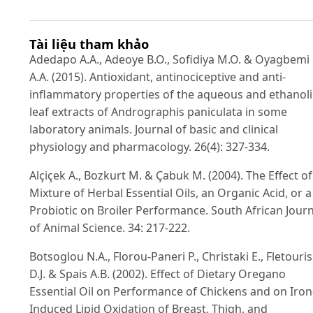
Tài liệu tham khảo
Adedapo A.A., Adeoye B.O., Sofidiya M.O. & Oyagbemi
A.A. (2015). Antioxidant, antinociceptive and anti-
inflammatory properties of the aqueous and ethanoli
leaf extracts of Andrographis paniculata in some
laboratory animals. Journal of basic and clinical
physiology and pharmacology. 26(4): 327-334.
Alçiçek A., Bozkurt M. & Çabuk M. (2004). The Effect of
Mixture of Herbal Essential Oils, an Organic Acid, or a
Probiotic on Broiler Performance. South African Journ
of Animal Science. 34: 217-222.
Botsoglou N.A., Florou-Paneri P., Christaki E., Fletouris
D.J. & Spais A.B. (2002). Effect of Dietary Oregano
Essential Oil on Performance of Chickens and on Iron
Induced Lipid Oxidation of Breast, Thigh, and