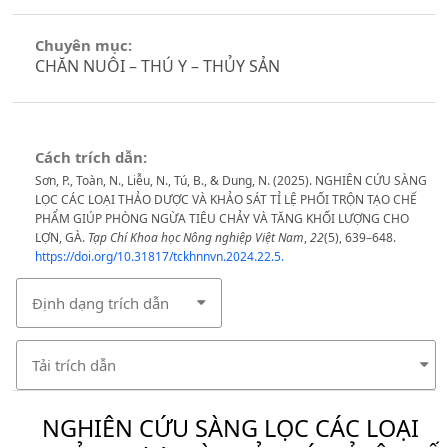
Chuyên mục:
CHĂN NUÔI – THÚ Y – THỦY SẢN
Cách trích dẫn:
Sơn, P., Toàn, N., Liễu, N., Tú, B., & Dung, N. (2025). NGHIÊN CỨU SÀNG
LỌC CÁC LOẠI THẢO DƯỢC VÀ KHẢO SÁT TỈ LỆ PHỐI TRỘN TẠO CHẾ
PHẨM GIÚP PHÒNG NGỪA TIÊU CHẢY VÀ TĂNG KHỐI LƯỢNG CHO
LỢN, GÀ.
Tạp Chí Khoa học Nông nghiệp Việt Nam
,
22
(5), 639–648.
https://doi.org/10.31817/tckhnnvn.2024.22.5.
Định dạng trích dẫn
Tải trích dẫn
NGHIÊN CỨU SÀNG LỌC CÁC LOẠI