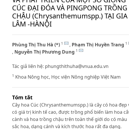
CÚC ĐẠI ĐÓA VÀ PINGPONG TRỒNG
CHẬU (Chrysanthemumspp.) TẠI GIA
LÂM -HÀNỘI
1
1
Phùng Thị Thu Hà (*)
,
Phạm Thị Huyền Trang
1
,
Nguyễn Thị Phương Dung
Tác giả liên hệ:
phungthithuha@vnua.edu.vn
1
Khoa Nông học, Học viện Nông nghiệp Việt Nam
Tóm tắt
Cây hoa Cúc (Chrysanthemumspp.) là cây có hoa đẹp 
có giá trị kinh tế cao, được trồng phổ biến làm hoa cắ
cành và hoa trồng chậu trên toàn thế giới do có màu
sắc hoa, dạng cánh và kích thước hoa rất đa dạng.