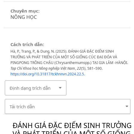
Chuyên mục:
NÔNG HỌC
Cách trích dẫn:
Hà, P., Trang, P., & Dung, N. (2025). ĐÁNH GIÁ ĐẶC ĐIẾM SINH
TRƯỞNG VÀ PHÁT TRIỂN CỦA MỘT SỐ GIỐNG CÚC ĐẠI ĐÓA VÀ
PINGPONG TRỒNG CHẬU (Chrysanthemumspp.) TẠI GIA LÂM -HÀNỘI.
Tạp Chí Khoa học Nông nghiệp Việt Nam
,
22
(5), 581–590.
https://doi.org/10.31817/tckhnnvn.2024.22.5.
Định dạng trích dẫn
Tải trích dẫn
ĐÁNH GIÁ ĐẶC ĐIẾM SINH TRƯỞNG
VÀ PHÁT TRIỂN CỦA MỘT SỐ GIỐNG