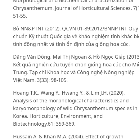
Morphological and Biochemical Characterization of
Chrysanthemum. Journal of Horticultural Sciences. 7(1
51-55.
Bộ NN&PTNT (2012). QCVN 01-89:2012/BNNPTNT Quy
chuẩn Kỹ thuật Quốc gia về khảo nghiệm tính khác bi
tính đồng nhất và tính ổn định của giống hoa cúc.
Đặng Văn Đông, Mai Thị Ngoan & Hồ Ngọc Giáp (2013
Kết quả nghiên cứu tuyển chọn giống hoa cúc cho Mi
Trung. Tạp chí Khoa học và Công nghệ Nông nghiệp
Việt Nam. 3(33): 98-105.
Hoang T.K., Wang Y., Hwang Y., & Lim J.H. (2020).
Analysis of the morphological characteristics and
karyomorphology of wild Chrysanthemum species in
Korea. Horticulture, Environment, and
Biotechnology.61: 359-369.
Hussain A. & Khan M.A. (2004). Effect of growth