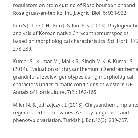
regulators on stem cutting of Rosa bourbonianaand
Rosa gruss-an-teplitz. Int. J. Agric. Biol. 6: 931-932.
Kim S.J., Lee C.H., Kim J. & Kim K.S. (2014). Phylogeneti
analysis of Korean native Chrysanthemumspecies
based on morphological characteristics. Sci. Hort. 175
278-289.
Kumar S., Kumar M., Malik S., Singh M.K. & Kumar S.
(2014). Evaluation of chrysanthemum (Dendranthem
grandifloraTzvelev) genotypes using morphological
characters under climatic conditions of western UP.
Annals of Horticulture. 7(2): 162-165.
Miler N. & Jedrzejczyk I. (2018). Chrysanthemumplant
regenerated from ovaries: A study on genetic and
phenotypic variation. Turkish J. Bot.42(3): 289-297.
Nair A.S. & Medhi R.P. (2004). Performance of gerbera