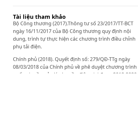
Tài liệu tham khảo
Bộ Công thương (2017).Thông tư số 23/2017/TT-BCT
ngày 16/11/2017 của Bộ Công thương quy định nội
dung, trình tự thực hiện các chương trình điều chỉnh
phụ tải điện.
Chính phủ (2018). Quyết định số: 279/QĐ-TTg ngày
08/03/2018 của Chính phủ về phê duyệt chương trình
quốc gia về quản lý nhu cầu điện giai đoạn 2018-2020,
định hướng đến năm 2030.
Dương Thái Bình & Võ Minh Trí (2017). Hệ thống scad
cho mạng điện cơ quan, doanh nghiệp. Tạp chí Khoa
học Trường Đại học Cần Thơ. 49 : 21-26.
Đoàn Hữu Khánh, Đinh Anh Tuấn & Lê Văn Tâm (2020)
Nghiên cứu, thiết kế thiết bị thông minh giám sát