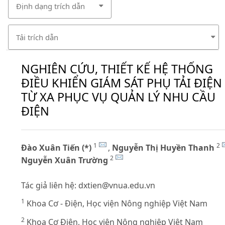
Định dạng trích dẫn
Tải trích dẫn
NGHIÊN CỨU, THIẾT KẾ HỆ THỐNG
ĐIỀU KHIỂN GIÁM SÁT PHỤ TẢI ĐIỆN
TỪ XA PHỤC VỤ QUẢN LÝ NHU CẦU
ĐIỆN
1
2
Đào Xuân Tiến (*)
,
Nguyễn Thị Huyền Thanh
2
Nguyễn Xuân Trường
Tác giả liên hệ:
dxtien@vnua.edu.vn
1
Khoa Cơ - Điện, Học viện Nông nghiệp Việt Nam
2
Khoa Cơ Điện, Học viện Nông nghiệp Việt Nam