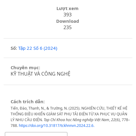
Lượt xem
393
Download
235
Số:
Tập 22 Số 6 (2024)
Chuyên mục:
KỸ THUẬT VÀ CÔNG NGHỆ
Cách trích dẫn:
Tiến, Đào, Thanh, N., & Trường, N. (2025). NGHIÊN CỨU, THIẾT KẾ HỆ
THỐNG ĐIỀU KHIỂN GIÁM SÁT PHỤ TẢI ĐIỆN TỪ XA PHỤC VỤ QUẢN
LÝ NHU CẦU ĐIỆN.
Tạp Chí Khoa học Nông nghiệp Việt Nam
,
22
(6), 778–
788.
https://doi.org/10.31817/tckhnnvn.2024.22.6.