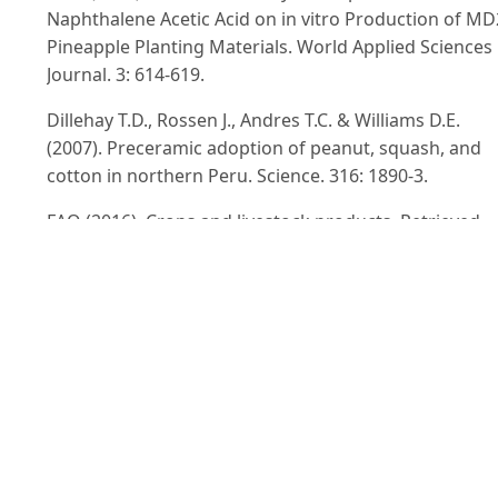
Naphthalene Acetic Acid on in vitro Production of MD
Pineapple Planting Materials. World Applied Sciences
Journal. 3: 614-619.
Dillehay T.D., Rossen J., Andres T.C. & Williams D.E.
(2007). Preceramic adoption of peanut, squash, and
cotton in northern Peru. Science. 316: 1890-3.
FAO (2016). Crops and livestock products. Retrieved
from
http://www.fao.org/faostat/en/#data/QC
on Jan
20, 2024.
Hà Thị Mỹ Ngân, Hoàng Thanh Tùng, Bùi Văn Lệ &
Dương Tấn Nhựt (2020). Một số hiện tượng bất thườ
trong vi nhân giống thực vật và giải pháp khắc phục.
Tạp chí Công nghệ Sinh học. 18(1): 23-39.
Heenkenda H.M.S. (1993). Effect of plant size on suck
promotion in ‘Mauritius’ pineapple by mechanical