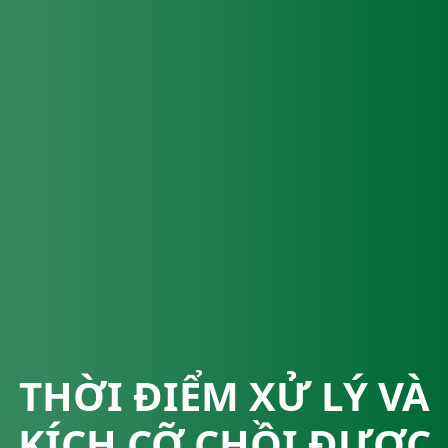
THỜI ĐIỂM XỬ LÝ VÀ
KÍCH CỠ CHỒI ĐƯỢC