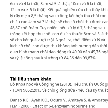
6cm và 4 lá thật; 8cm và 5 lá thật; 10cm và 6 lá thật;
12cm và ≥ 6 lá thật). Kết quả nghiên cứu cho thấy khi
lý cây mẹ ở 8,5 tháng sau trồng; kết hợp thu chồi con
chiều cao 4cm và 3 lá thật sẽ cho số chồi thu được ca
48,87 chồi/năm. Tuy nhiên, nếu xử lý ở 7,5 tháng sau
trồng kết hợp thu chồi con ở kích thước 8cm và 5 lá t
sẽ cho kết quả vượt trội. Ngoài ra, thời điểm xử lý và
kích cỡ chồi con được thu không ảnh hưởng đến thời
gian hình thành chồi dao động từ 40,90 đến 45,76 ng
và tỷ lệ sống sau khi trồng từ 84,56 đến 99,87%.
Tài liệu tham khảo
Bộ Khoa học và Công nghệ (2013). Tiêu chuẩn Quốc g
- TCVN 9062:2013 về chồi giống dứa - Yêu cầu kỹ thuật
Danso K.E., Ayeh K.O., Oduro V., Amiteye S. & Amoatey
H.M. (2008). Effect of 6-Benzylaminopurine and