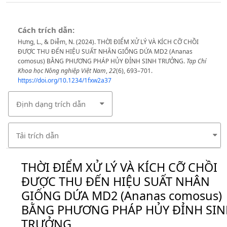
Cách trích dẫn:
Hưng, L., & Diễm, N. (2024). THỜI ĐIỂM XỬ LÝ VÀ KÍCH CỠ CHỒI
ĐƯỢC THU ĐẾN HIỆU SUẤT NHÂN GIỐNG DỨA MD2 (Ananas
comosus) BẰNG PHƯƠNG PHÁP HỦY ĐỈNH SINH TRƯỞNG.
Tạp Chí
Khoa học Nông nghiệp Việt Nam
,
22
(6), 693–701.
https://doi.org/10.1234/1fxw2a37
Định dạng trích dẫn
Tải trích dẫn
THỜI ĐIỂM XỬ LÝ VÀ KÍCH CỠ CHỒI
ĐƯỢC THU ĐẾN HIỆU SUẤT NHÂN
GIỐNG DỨA MD2 (Ananas comosus)
BẰNG PHƯƠNG PHÁP HỦY ĐỈNH SIN
TRƯỞNG