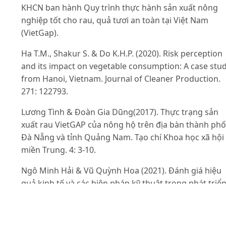
KHCN ban hành Quy trình thực hành sản xuất nông
nghiệp tốt cho rau, quả tươi an toàn tại Việt Nam
(VietGap).
Ha T.M., Shakur S. & Do K.H.P. (2020). Risk perception
and its impact on vegetable consumption: A case stu
from Hanoi, Vietnam. Journal of Cleaner Production.
271: 122793.
Lương Tình & Đoàn Gia Dũng(2017). Thực trạng sản
xuất rau VietGAP của nông hộ trên địa bàn thành phố
Đà Nẵng và tỉnh Quảng Nam. Tạo chí Khoa học xã hội
miền Trung. 4: 3-10.
Ngô Minh Hải & Vũ Quỳnh Hoa (2021). Đánh giá hiệu
quả kinh tế và các biện pháp kỹ thuật trong phát triể
sản xuất rau an toàn vùng Đồng bằng Sông Hồng. Tạ
chí Kinh tế và Phát triển. 291(2): 24-34.