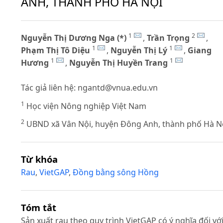
ANH, THÀNH PHỐ HÀ NỘI
1
2
Nguyễn Thị Dương Nga (*)
,
Trần Trọng
,
1
1
Phạm Thị Tô Diệu
,
Nguyễn Thị Lý
,
Giang
1
1
Hương
,
Nguyễn Thị Huyền Trang
Tác giả liên hệ:
ngantd@vnua.edu.vn
1
Học viện Nông nghiệp Việt Nam
2
UBND xã Vân Nội, huyện Đông Anh, thành phố Hà N
Từ khóa
Rau
,
VietGAP
,
Đồng bằng sông Hồng
Tóm tắt
Sản xuất rau theo quy trình VietGAP có ý nghĩa đối vớ