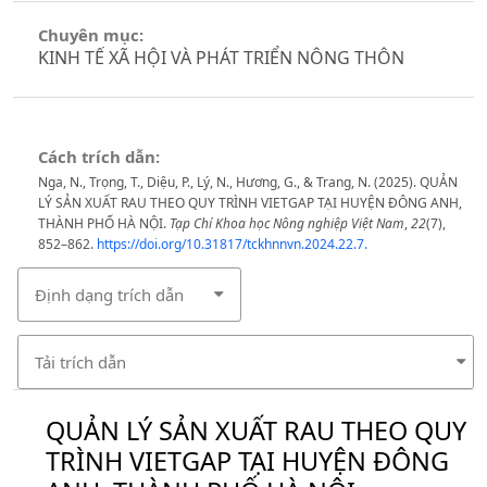
Chuyên mục:
KINH TẾ XÃ HỘI VÀ PHÁT TRIỂN NÔNG THÔN
Cách trích dẫn:
Nga, N., Trọng, T., Diệu, P., Lý, N., Hương, G., & Trang, N. (2025). QUẢN
LÝ SẢN XUẤT RAU THEO QUY TRÌNH VIETGAP TẠI HUYỆN ĐÔNG ANH,
THÀNH PHỐ HÀ NỘI.
Tạp Chí Khoa học Nông nghiệp Việt Nam
,
22
(7),
852–862.
https://doi.org/10.31817/tckhnnvn.2024.22.7.
Định dạng trích dẫn
Tải trích dẫn
QUẢN LÝ SẢN XUẤT RAU THEO QUY
TRÌNH VIETGAP TẠI HUYỆN ĐÔNG