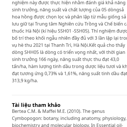
nghiệm này được thực hiện nhằm đánh giá khả năng
sinh trưởng, năng suất và chất lượng của 05 dòngsả
hoa hồng được chọn lọc và phân lập từ mẫu giống sả
lưu giữ tại Trung tâm Nghiên cứu Trồng và Chế biến c
thuốc Hà Nội (kí hiệu SSH01 -SSH05). Thí nghiệm đượ
bố trí theo khối ngẫu nhiên đầy đủ với 3 lần lặp lại tr
vụ hè thu 2021 tại Thanh Trì, Hà Nội.Kết quả cho thấy
dòng SHH05 là dòng có triển vọng nhất, với thời gian
sinh trưởng 166 ngày, năng suất thực thu đạt 43,0
tấn/ha, hàm lượng tinh dầu trong dược liệu tươi và k
đạt tương ứng 0,73% và 1,61%, năng suất tinh dầu đạ
313,9 kg/ha.
Tài liệu tham khảo
Bertea C.M. & Maffei M.E. (2010). The genus
Cymbopogon: botany, including anatomy, physiology,
biochemistry and molecular biology. In Essential oil-