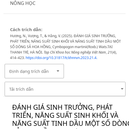
NÔNG HỌC
Cách trích dẫn:
Hương, N., Vượng, T., & Hằng, V. (2025). ĐÁNH GIÁ SINH TRƯỞNG,
PHÁT TRIỂN, NĂNG SUẤT SINH KHỐI VÀ NĂNG SUẤT TINH DẦU MỘT
SỐ DÒNG SẢ HOA HỒNG, Cymbopogon martinii(Roxb.) Wats.TẠI
THANH TRÌ, HÀ NỘI.
Tạp Chí Khoa học Nông nghiệp Việt Nam
,
21
(4),
414–423.
https://doi.org/10.31817/tckhnnvn.2023.21.4.
Định dạng trích dẫn
Tải trích dẫn
ĐÁNH GIÁ SINH TRƯỞNG, PHÁT
TRIỂN, NĂNG SUẤT SINH KHỐI VÀ
NĂNG SUẤT TINH DẦU MỘT SỐ DÒN