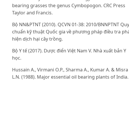
bearing grasses the genus Cymbopogon. CRC Press
Taylor and Francis.
Bộ NN&PTNT (2010). QCVN 01-38: 2010/BNNPTNT Qu
chuẩn kỹ thuật Quốc gia về phương pháp điều tra ph
hiện dịch hại cây trồng.
Bộ Y tế (2017). Dược điển Việt Nam V. Nhà xuất bản Y
học.
Hussain A., Virmani O.P., Sharma A., Kumar A. & Misra
L.N. (1988). Major essential oil bearing plants of India.
Central Institute of Medicinal and Aromatic Plants.
Lucknow, India.
Jagadev P.N.J., Beura S. & Maharana T. (2001). Variatio
and character association in Palmarosa. India Perfum
43(5): 135-138.