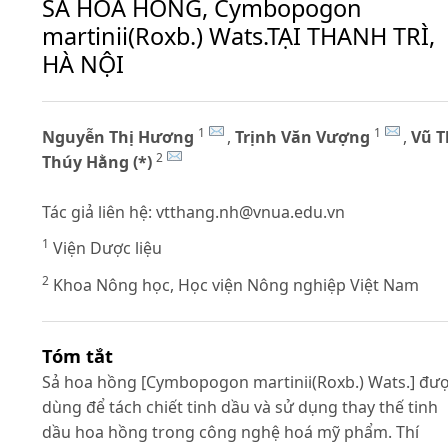
SẢ HOA HỒNG, Cymbopogon
martinii(Roxb.) Wats.TẠI THANH TRÌ,
HÀ NỘI
1
1
Nguyễn Thị Hương
,
Trịnh Văn Vượng
,
Vũ T
2
Thúy Hằng (*)
Tác giả liên hệ:
vtthang.nh@vnua.edu.vn
1
Viện Dược liệu
2
Khoa Nông học, Học viện Nông nghiệp Việt Nam
Tóm tắt
Sả hoa hồng [Cymbopogon martinii(Roxb.) Wats.] đư
dùng để tách chiết tinh dầu và sử dụng thay thế tinh
dầu hoa hồng trong công nghệ hoá mỹ phẩm. Thí