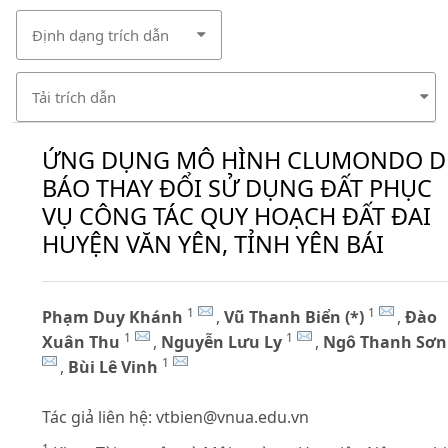
Định dạng trích dẫn
Tải trích dẫn
ỨNG DỤNG MÔ HÌNH CLUMONDO 
BÁO THAY ĐỔI SỬ DỤNG ĐẤT PHỤC
VỤ CÔNG TÁC QUY HOẠCH ĐẤT ĐAI
HUYỆN VĂN YÊN, TỈNH YÊN BÁI
1
1
Phạm Duy Khánh
,
Vũ Thanh Biển (*)
,
Đào
1
1
Xuân Thu
,
Nguyễn Lưu Ly
,
Ngô Thanh Sơn
1
,
Bùi Lê Vinh
Tác giả liên hệ:
vtbien@vnua.edu.vn