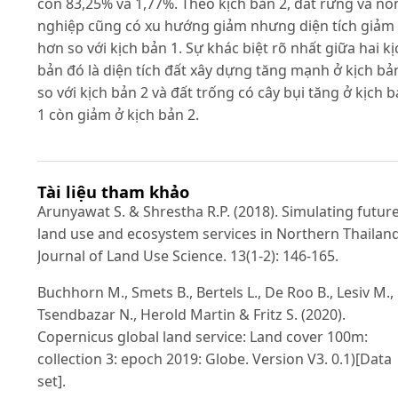
còn 83,25% và 1,77%. Theo kịch bản 2, đất rừng và nô
nghiệp cũng có xu hướng giảm nhưng diện tích giảm 
hơn so với kịch bản 1. Sự khác biệt rõ nhất giữa hai kị
bản đó là diện tích đất xây dựng tăng mạnh ở kịch bả
so với kịch bản 2 và đất trống có cây bụi tăng ở kịch 
1 còn giảm ở kịch bản 2.
Tài liệu tham khảo
Arunyawat S. & Shrestha R.P. (2018). Simulating futur
land use and ecosystem services in Northern Thailand
Journal of Land Use Science. 13(1-2): 146-165.
Buchhorn M., Smets B., Bertels L., De Roo B., Lesiv M.,
Tsendbazar N., Herold Martin & Fritz S. (2020).
Copernicus global land service: Land cover 100m:
collection 3: epoch 2019: Globe. Version V3. 0.1)[Data
set].