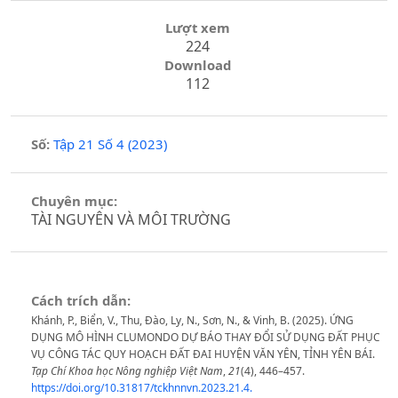
Lượt xem
224
Download
112
Số:
Tập 21 Số 4 (2023)
Chuyên mục:
TÀI NGUYÊN VÀ MÔI TRƯỜNG
Cách trích dẫn:
Khánh, P., Biển, V., Thu, Đào, Ly, N., Sơn, N., & Vinh, B. (2025). ỨNG
DỤNG MÔ HÌNH CLUMONDO DỰ BÁO THAY ĐỔI SỬ DỤNG ĐẤT PHỤC
VỤ CÔNG TÁC QUY HOẠCH ĐẤT ĐAI HUYỆN VĂN YÊN, TỈNH YÊN BÁI.
Tạp Chí Khoa học Nông nghiệp Việt Nam
,
21
(4), 446–457.
https://doi.org/10.31817/tckhnnvn.2023.21.4.