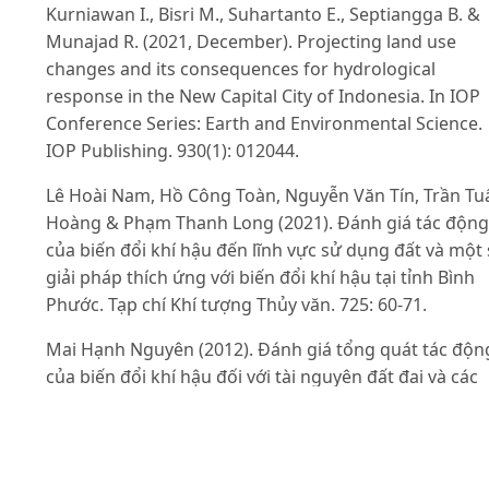
Kurniawan I., Bisri M., Suhartanto E., Septiangga B. &
Munajad R. (2021, December). Projecting land use
changes and its consequences for hydrological
response in the New Capital City of Indonesia. In IOP
Conference Series: Earth and Environmental Science.
IOP Publishing. 930(1): 012044.
Lê Hoài Nam, Hồ Công Toàn, Nguyễn Văn Tín, Trần Tu
Hoàng & Phạm Thanh Long (2021). Đánh giá tác động
của biến đổi khí hậu đến lĩnh vực sử dụng đất và một
giải pháp thích ứng với biến đổi khí hậu tại tỉnh Bình
Phước. Tạp chí Khí tượng Thủy văn. 725: 60-71.
Mai Hạnh Nguyên (2012). Đánh giá tổng quát tác độn
của biến đổi khí hậu đối với tài nguyên đất đai và các
biện pháp ứng phó. Truy cập từ
http://land.hcmunre
.
edu.vn/data/file/Tai%20lieu/Tu%20nhien%20-%20
Moi%20truong/30_MHNguyen.pdf ngày truy cập:
18/09/2022.