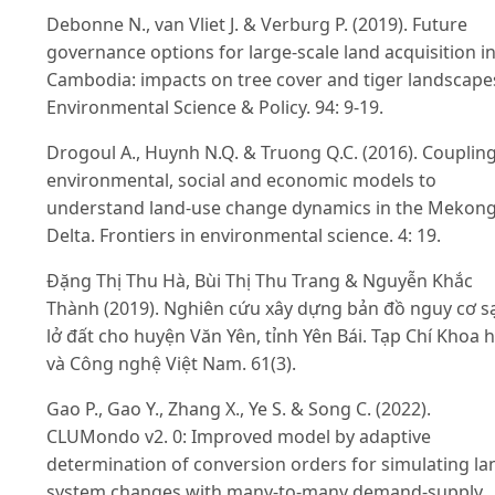
Debonne N., van Vliet J. & Verburg P. (2019). Future
governance options for large-scale land acquisition i
Cambodia: impacts on tree cover and tiger landscape
Environmental Science & Policy. 94: 9-19.
Drogoul A., Huynh N.Q. & Truong Q.C. (2016). Couplin
environmental, social and economic models to
understand land-use change dynamics in the Mekon
Delta. Frontiers in environmental science. 4: 19.
Đặng Thị Thu Hà, Bùi Thị Thu Trang & Nguyễn Khắc
Thành (2019). Nghiên cứu xây dựng bản đồ nguy cơ s
lở đất cho huyện Văn Yên, tỉnh Yên Bái. Tạp Chí Khoa 
và Công nghệ Việt Nam. 61(3).
Gao P., Gao Y., Zhang X., Ye S. & Song C. (2022).
CLUMondo v2. 0: Improved model by adaptive
determination of conversion orders for simulating la
system changes with many-to-many demand-supply