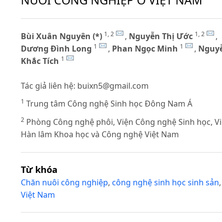
NUÔI CÔNG NGHIỆP Ở VIỆT NAM
1, 2
1, 2
Bùi Xuân Nguyên (*)
,
Nguyễn Thị Ước
,
1
1
Dương Đình Long
,
Phan Ngọc Minh
,
Nguy
1
Khắc Tích
Tác giả liên hệ:
buixn5@gmail.com
1
Trung tâm Công nghệ Sinh học Đông Nam Á
2
Phòng Công nghệ phôi, Viện Công nghệ Sinh học, V
Hàn lâm Khoa học và Công nghệ Việt Nam
Từ khóa
Chăn nuôi công nghiệp
,
công nghệ sinh học sinh sản
,
Việt Nam