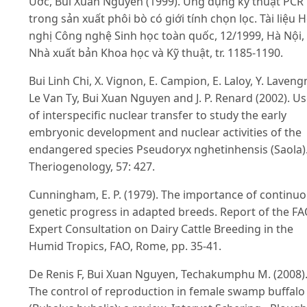
Ước, Bùi Xuân Nguyên (1999). Ứng dụng kỹ thuật PCR
trong sản xuất phôi bò có giới tính chọn lọc. Tài liệu H
nghị Công nghệ Sinh học toàn quốc, 12/1999, Hà Nội,
Nhà xuất bản Khoa học và Kỹ thuật, tr. 1185-1190.
Bui Linh Chi, X. Vignon, E. Campion, E. Laloy, Y. Laveng
Le Van Ty, Bui Xuan Nguyen and J. P. Renard (2002). U
of interspecific nuclear transfer to study the early
embryonic development and nuclear activities of the
endangered species Pseudoryx nghetinhensis (Saola)
Theriogenology, 57: 427.
Cunningham, E. P. (1979). The importance of continu
genetic progress in adapted breeds. Report of the F
Expert Consultation on Dairy Cattle Breeding in the
Humid Tropics, FAO, Rome, pp. 35-41.
De Renis F, Bui Xuan Nguyen, Techakumphu M. (2008)
The control of reproduction in female swamp buffalo