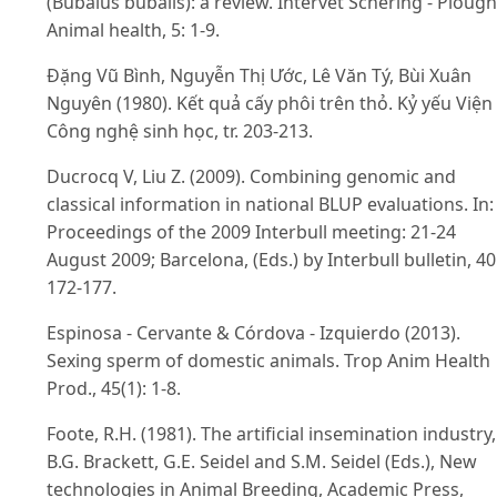
(Bubalus bubalis): a review. Intervet Schering - Plough
Animal health, 5: 1-9.
Đặng Vũ Bình, Nguyễn Thị Ước, Lê Văn Tý, Bùi Xuân
Nguyên (1980). Kết quả cấy phôi trên thỏ. Kỷ yếu Viện
Công nghệ sinh học, tr. 203-213.
Ducrocq V, Liu Z. (2009). Combining genomic and
classical information in national BLUP evaluations. In:
Proceedings of the 2009 Interbull meeting: 21-24
August 2009; Barcelona, (Eds.) by Interbull bulletin, 40
172-177.
Espinosa - Cervante & Córdova - Izquierdo (2013).
Sexing sperm of domestic animals. Trop Anim Health
Prod., 45(1): 1-8.
Foote, R.H. (1981). The artificial insemination industry,
B.G. Brackett, G.E. Seidel and S.M. Seidel (Eds.), New
technologies in Animal Breeding, Academic Press,