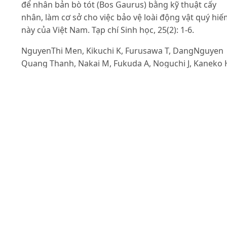
để nhân bản bò tót (Bos Gaurus) bằng kỹ thuật cấy
nhân, làm cơ sở cho việc bảo vệ loài động vật quý hi
này của Việt Nam. Tạp chí Sinh học, 25(2): 1-6.
NguyenThi Men, Kikuchi K, Furusawa T, DangNguyen
Quang Thanh, Nakai M, Fukuda A, Noguchi J, Kaneko 
Nguyen Viet Linh, Bui Xuan Nguyen, Tajima A. (2016).
Expression of DNA repair genes in porcine oocytes
before and after fertilization by ICSI using freeze-dri
sperm. Anim Sci J., 87(11): 1325-1333.
Nguyen Viet Linh, Kikuchi K., Nakai M., Noguchi J.,
Kaneko H., Dang Nguyen Quang Thanh, Maedomari N
Bui Xuan Nguyen, Nagai T, Manabe N. (2011).
Improvement of porcine oocytes with low
developmental ability after fusion of cytoplasmic
fragments prepared by serial centrifugation. J Repro
Dev., 57: 620-626.