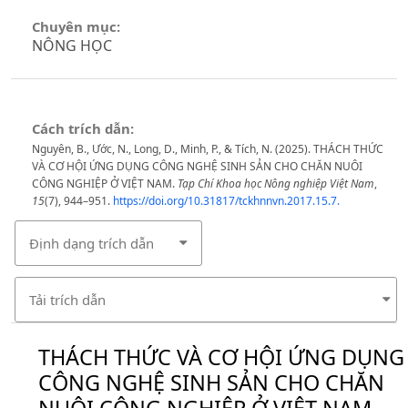
Chuyên mục:
NÔNG HỌC
Cách trích dẫn:
Nguyên, B., Ước, N., Long, D., Minh, P., & Tích, N. (2025). THÁCH THỨC
VÀ CƠ HỘI ỨNG DỤNG CÔNG NGHỆ SINH SẢN CHO CHĂN NUÔI
CÔNG NGHIỆP Ở VIỆT NAM.
Tạp Chí Khoa học Nông nghiệp Việt Nam
,
15
(7), 944–951.
https://doi.org/10.31817/tckhnnvn.2017.15.7.
Định dạng trích dẫn
Tải trích dẫn
THÁCH THỨC VÀ CƠ HỘI ỨNG DỤNG
CÔNG NGHỆ SINH SẢN CHO CHĂN