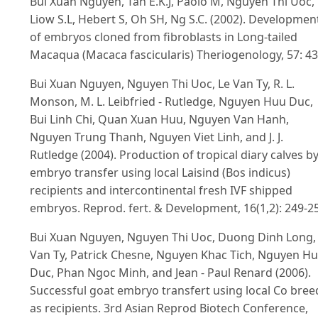
Bui Xuan Nguyen, Tan E.K.J, Paolo M, Nguyen Thi Uoc,
Liow S.L, Hebert S, Oh SH, Ng S.C. (2002). Developmen
of embryos cloned from fibroblasts in Long-tailed
Macaqua (Macaca fascicularis) Theriogenology, 57: 4
Bui Xuan Nguyen, Nguyen Thi Uoc, Le Van Ty, R. L.
Monson, M. L. Leibfried - Rutledge, Nguyen Huu Duc,
Bui Linh Chi, Quan Xuan Huu, Nguyen Van Hanh,
Nguyen Trung Thanh, Nguyen Viet Linh, and J. J.
Rutledge (2004). Production of tropical diary calves b
embryo transfer using local Laisind (Bos indicus)
recipients and intercontinental fresh IVF shipped
embryos. Reprod. fert. & Development, 16(1,2): 249-2
Bui Xuan Nguyen, Nguyen Thi Uoc, Duong Dinh Long,
Van Ty, Patrick Chesne, Nguyen Khac Tich, Nguyen H
Duc, Phan Ngoc Minh, and Jean - Paul Renard (2006).
Successful goat embryo transfert using local Co bree
as recipients. 3rd Asian Reprod Biotech Conference,