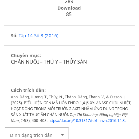
289
Download
85
Số:
Tập 14 Số 3 (2016)
Chuyên mục:
CHĂN NUÔI – THÚ Y – THỦY SẢN
Cách trích dẫn:
Anh, Đặng, Hương, T., Thủy, N., Thành, Đặng, Thành, V., & Olsson, L.
(2025). BIỂU HIỆN GEN MÃ HÓA ENDO-1,4-β-XYLANASE CHỊU NHIỆT,
HOẠT ĐỘNG TRONG MÔI TRƯỜNG AXIT NHẰM ỨNG DỤNG TRONG
SẢN XUẤT THỨC ĂN CHĂN NUÔI.
Tạp Chí Khoa học Nông nghiệp Việt
Nam
,
14
(3), 400–408.
https://doi.org/10.31817/tckhnnvn.2016.14.3.
Định dạng trích dẫn