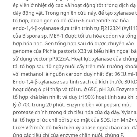
ép viên ở nhiệt độ cao và hoạt động tốt trong dịch dạ
dày động vật. Trong nghiên cứu này, để tạo xylanase t
tổ hợp, đoạn gen có độ dài 636 nucleotide mã hóa
endo-1,4-β-xylanase dựa trên trình tự FJ212324 (Xyl11
của Bispora sp. MEY-1 được tối ưu hóa codon và tổng
hợp hóa học. Gen tổng hợp sau đó được chuyển vào
genome của Pichia pastoris X33 và biểu hiện ngoại b
sử dụng vector pPICZαA. Hoạt lực xylanase của chủn
tái tổ hợp sau 10 ngày nuôi cấy trên môi trường kho
với methanol là nguồn carbon duy nhất đạt 96 IU.ml-1
Endo-1,4-β-xylanase sau tinh sạch có kích thước 30 kD
hoạt động ở pH thấp và tối ưu ở 65C, pH 3,0. Enzyme t
tổ hợp khá bền nhiệt và duy trì 90% hoạt tính sau khi 
lý ở 70C trong 20 phút. Enzyme bền với pepsin, một
protease chính trong dịch tiêu hóa của dạ dày. Xylana
tái tổ hợp bị ức chế bởi sự có mặt của SDS, ion Mn2+ 
Cu2+.Với mức độ biểu hiện xylanase ngoại bào cao, đ
ứng các tiêu chí của enzyme chăn nuôi, chủng P.