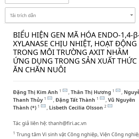
Tải trích dẫn
BIỂU HIỆN GEN MÃ HÓA ENDO-1,4-β
XYLANASE CHỊU NHIỆT, HOẠT ĐỘNG
TRONG MÔI TRƯỜNG AXIT NHẰM
ỨNG DỤNG TRONG SẢN XUẤT THỨC
ĂN CHĂN NUÔI
1
1
Đặng Thị Kim Anh
,
Thân Thị Hương
,
Nguy
1
1
Thanh Thủy
,
Đặng Tất Thành
,
Vũ Nguyên
1
2
Thành (*)
,
Lisbeth Cecilia Olsson
Tác giả liên hệ:
thanh@firi.ac.vn
1
Trung tâm Vi sinh vật Công nghiệp, Viện Công nghi