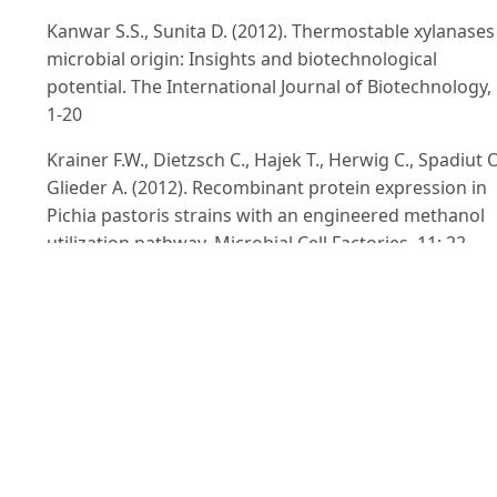
Kanwar S.S., Sunita D. (2012). Thermostable xylanases
microbial origin: Insights and biotechnological
potential. The International Journal of Biotechnology, 
1-20
Krainer F.W., Dietzsch C., Hajek T., Herwig C., Spadiut O
Glieder A. (2012). Recombinant protein expression in
Pichia pastoris strains with an engineered methanol
utilization pathway. Microbial Cell Factories, 11: 22.
Luo H., Wang Y., Li J., Wang H., Yang J., Yang Y., Huang 
Fan Y., Yao B. (2009a). Cloning, expression and
characterization of a novel acidic xylanase, XYL11B,
from the acidophilic fungus Bispora sp. MEY-1. Enzy
and Microbial Technology, 45: 126-133.
Luo H., Wang Y., Li J., Wang H., Yang Y., Huang H., Shi P.
Yuan T., Fan Y., Yao B. (2009b). A thermophilic and acid