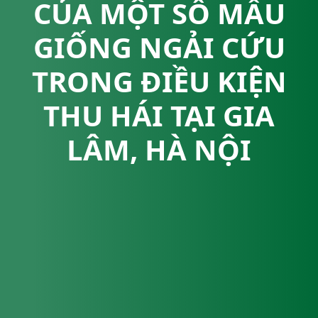
CỦA MỘT SỐ MẪU
GIỐNG NGẢI CỨU
TRONG ĐIỀU KIỆN
THU HÁI TẠI GIA
LÂM, HÀ NỘI