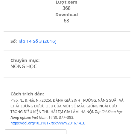
Lượt xem
368
Download
68
Số:
Tập 14 Số 3 (2016)
Chuyên mục:
NÔNG HỌC
Cách trích dẫn:
Phíp, N., & Hải, N. (2025). ĐÁNH GIÁ SINH TRƯỞNG, NĂNG SUẤT VÀ
CHẤT LƯỢNG DƯỢC LIỆU CỦA MỘT SỐ MẪU GIỐNG NGẢI CỨU
TRONG ĐIỀU KIỆN THU HÁI TẠI GIA LÂM, HÀ NỘI.
Tạp Chí Khoa học
Nông nghiệp Việt Nam
,
14
(3), 377–383.
https://doi.org/10.31817/tckhnnvn.2016.14.3.