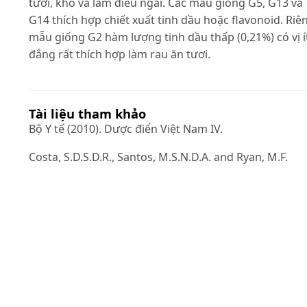
tươi, khô và làm điếu ngải. Các mẫu giống G5, G13 và
G14 thích hợp chiết xuất tinh dầu hoặc flavonoid. Riê
mẫu giống G2 hàm lượng tinh dầu thấp (0,21%) có vị í
đắng rất thích hợp làm rau ăn tươi.
Tài liệu tham khảo
Bộ Y tế (2010). Dược điển Việt Nam IV.
Costa, S.D.S.D.R., Santos, M.S.N.D.A. and Ryan, M.F.
(2003). Effect of Artemisia vulgaris Rhizome Extracts 
Hatching, Mortality, and Plant Infectivity of
Meloidogyne megadora, Journal of Nematology, 35(4)
437-442.
Đỗ Tất Lợi (2006). Những cây thuốc và vị thuốc Việt
Nam. Nhà xuất bản Y học.
Hoàng Thị Thanh Hà (2010). Nghiên cứu đặc điểm nô